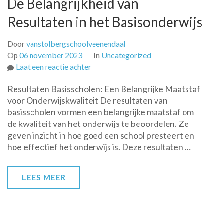
De Belangrijkheid van
Resultaten in het Basisonderwijs
Door
vanstolbergschoolveenendaal
Op
06 november 2023
In
Uncategorized
op
Laat een reactie achter
De
Resultaten Basisscholen: Een Belangrijke Maatstaf
Belangrijkheid
voor Onderwijskwaliteit De resultaten van
van
basisscholen vormen een belangrijke maatstaf om
Resultaten
de kwaliteit van het onderwijs te beoordelen. Ze
in
geven inzicht in hoe goed een school presteert en
het
hoe effectief het onderwijs is. Deze resultaten …
Basisonderwijs
LEES MEER