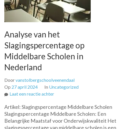
Analyse van het
Slagingspercentage op
Middelbare Scholen in
Nederland
Door
vanstolbergschoolveenendaal
Op
27 april 2024
In
Uncategorized
op
Laat een reactie achter
Analyse
Artikel: Slagingspercentage Middelbare Scholen
van
Slagingspercentage Middelbare Scholen: Een
het
Belangrijke Maatstaf voor Onderwijskwaliteit Het
Slagingspercentage
slagingspercentage van middelbare scholen is een
op