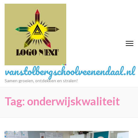
Ga
naar
inhoud
(druk
op
Enter)
vanstolbergschoolveenendaal.nl
Samen groeien, ontdekken en stralen!
Tag:
onderwijskwaliteit