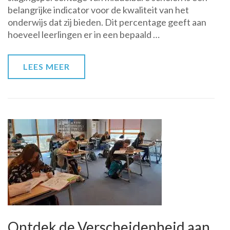
belangrijke indicator voor de kwaliteit van het
Middelbare
onderwijs dat zij bieden. Dit percentage geeft aan
Scholen
hoeveel leerlingen er in een bepaald …
in
Nederland
LEES MEER
Ontdek de Verscheidenheid aan