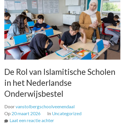
De Rol van Islamitische Scholen
in het Nederlandse
Onderwijsbestel
Door
vanstolbergschoolveenendaal
Op
20 maart 2026
In
Uncategorized
op
Laat een reactie achter
De