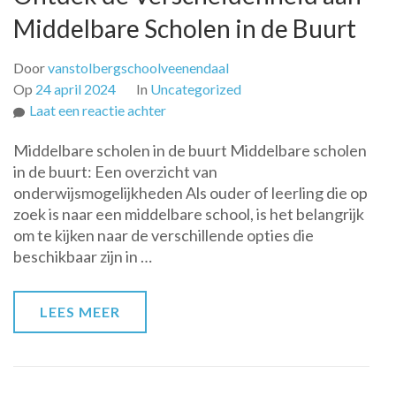
Middelbare Scholen in de Buurt
Door
vanstolbergschoolveenendaal
Op
24 april 2024
In
Uncategorized
op
Laat een reactie achter
Ontdek
Middelbare scholen in de buurt Middelbare scholen
de
in de buurt: Een overzicht van
Verscheidenheid
onderwijsmogelijkheden Als ouder of leerling die op
aan
zoek is naar een middelbare school, is het belangrijk
Middelbare
om te kijken naar de verschillende opties die
Scholen
beschikbaar zijn in …
in
de
Buurt
LEES MEER