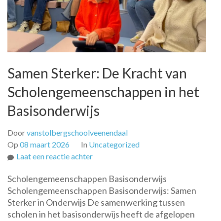
Samen Sterker: De Kracht van
Scholengemeenschappen in het
Basisonderwijs
Door
vanstolbergschoolveenendaal
Op
08 maart 2026
In
Uncategorized
op
Laat een reactie achter
Samen
Scholengemeenschappen Basisonderwijs
Sterker:
Scholengemeenschappen Basisonderwijs: Samen
De
Sterker in Onderwijs De samenwerking tussen
Kracht
scholen in het basisonderwijs heeft de afgelopen
van