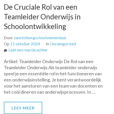
De Cruciale Rol van een
Teamleider Onderwijs in
Schoolontwikkeling
Door
vanstolbergschoolveenendaal
Op
11 oktober 2024
In
Uncategorized
op
Laat een reactie achter
De
Artikel: Teamleider Onderwijs De Rol van een
Cruciale
Teamleider Onderwijs Als teamleider onderwijs
Rol
speel je een essentiële rol in het functioneren van
van
een onderwijsinstelling. Je bent verantwoordelijk
een
voor het aansturen van een team van docenten en
Teamleider
het coördineren van onderwijsprocessen. In …
Onderwijs
in
Schoolontwikkeling
LEES MEER