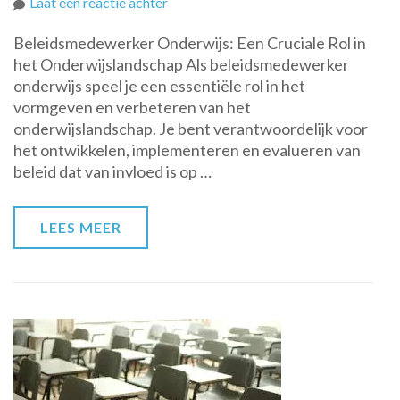
op
Laat een reactie achter
De
Beleidsmedewerker Onderwijs: Een Cruciale Rol in
Cruciale
het Onderwijslandschap Als beleidsmedewerker
Rol
onderwijs speel je een essentiële rol in het
van
vormgeven en verbeteren van het
de
onderwijslandschap. Je bent verantwoordelijk voor
Beleidsmedewerker
het ontwikkelen, implementeren en evalueren van
Onderwijs
beleid dat van invloed is op …
in
het
Onderwijslandschap
LEES MEER