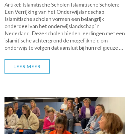
Artikel: Islamitische Scholen Islamitische Scholen:
Rol
Een Verrijking van het Onderwijslandschap
van
Islamitische scholen vormen een belangrijk
Islamitische
onderdeel van het onderwijslandschap in
Scholen
Nederland. Deze scholen bieden leerlingen met een
in
islamitische achtergrond de mogelijkheid om
het
onderwijs te volgen dat aansluit bij hun religieuze …
Nederlandse
Onderwijsbestel
LEES MEER