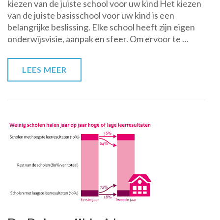
kiezen van de juiste school voor uw kind Het kiezen
Een
van de juiste basisschool voor uw kind is een
essentiële
belangrijke beslissing. Elke school heeft zijn eigen
stap
onderwijsvisie, aanpak en sfeer. Om ervoor te …
in
het
kiezen
LEES MEER
van
de
juiste
school