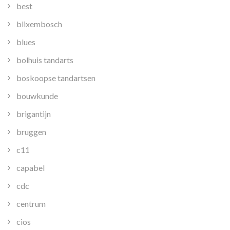
best
blixembosch
blues
bolhuis tandarts
boskoopse tandartsen
bouwkunde
brigantijn
bruggen
c11
capabel
cdc
centrum
cios