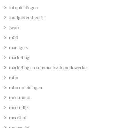
loi opleidingen
loodgietersbedrijf
lwoo
m03
managers
marketing
marketing en communicatiemedewerker
mbo
mbo opleidingen
meermond
meerndijk
merelhof
molenvliet