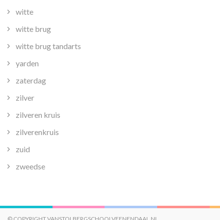
witte
witte brug
witte brug tandarts
yarden
zaterdag
zilver
zilveren kruis
zilverenkruis
zuid
zweedse
© COPYRIGHT VANSTOLBERGSCHOOLVEENENDAAL.NL