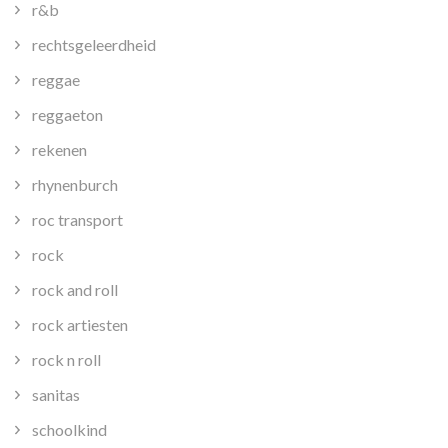
r&b
rechtsgeleerdheid
reggae
reggaeton
rekenen
rhynenburch
roc transport
rock
rock and roll
rock artiesten
rock n roll
sanitas
schoolkind