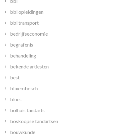
bbl
bbl opleidingen
bbl transport
bedrijfseconomie
begrafenis
behandeling
bekende artiesten
best
blixembosch
blues
bolhuis tandarts
boskoopse tandartsen
bouwkunde