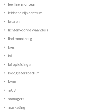
leerling monteur
leidsche rijn centrum
leraren
lichtenvoorde waanders
lind mondzorg
loes
loi
loi opleidingen
loodgietersbedrijf
lwoo
m03
managers
marketing