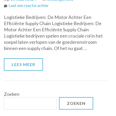
op
Laat een reactie achter
De
Logistieke Bedrijven: De Motor Achter Een
Cruciale
Efficiënte Supply Chain Logistieke Bedrijven: De
Rol
Motor Achter Een Efficiënte Supply Chain
van
Logistieke bedrijven spelen een cruciale rol in het
Logistieke
soepel laten verlopen van de goederenstroom
Bedrijven
binnen een supply chain. Of het nu gaat …
in
de
Moderne
LEES MEER
Economie
Zoeken
ZOEKEN