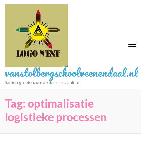
Ga
naar
inhoud
(druk
op
Enter)
vanstolbergschoolveenendaal.nl
Samen groeien, ontdekken en stralen!
Tag:
optimalisatie
logistieke processen