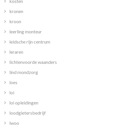
kosten
kronen
kroon
leerling monteur
leidsche rijn centrum
leraren
lichtenvoorde waanders
lind mondzorg
loes
loi
loi opleidingen
loodgietersbedrijf
lwoo