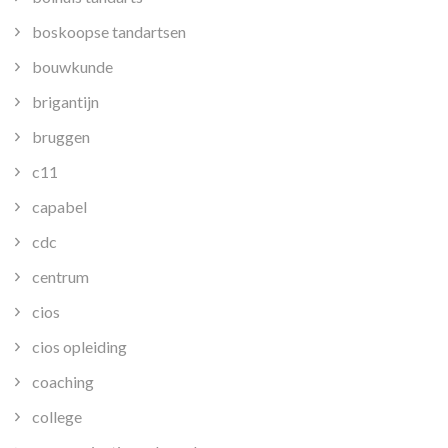
boskoopse tandartsen
bouwkunde
brigantijn
bruggen
c11
capabel
cdc
centrum
cios
cios opleiding
coaching
college