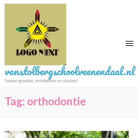
Ga
naar
inhoud
(druk
op
Enter)
vanstolbergschoolveenendaal.nl
Samen groeien, ontdekken en stralen!
Tag:
orthodontie