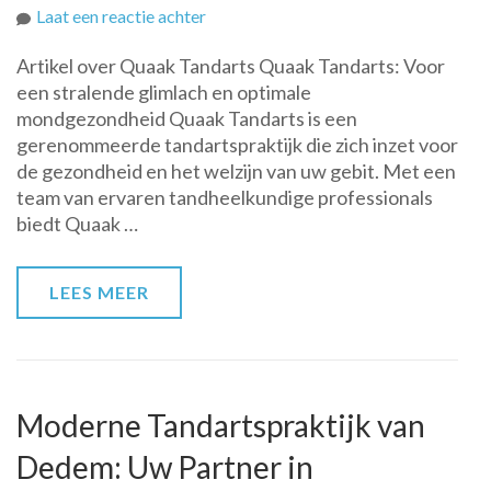
op
Laat een reactie achter
Kies
Artikel over Quaak Tandarts Quaak Tandarts: Voor
voor
een stralende glimlach en optimale
Kwaliteit
mondgezondheid Quaak Tandarts is een
en
gerenommeerde tandartspraktijk die zich inzet voor
Zorg
de gezondheid en het welzijn van uw gebit. Met een
bij
team van ervaren tandheelkundige professionals
Quaak
biedt Quaak …
Tandarts
LEES MEER
Moderne Tandartspraktijk van
Dedem: Uw Partner in