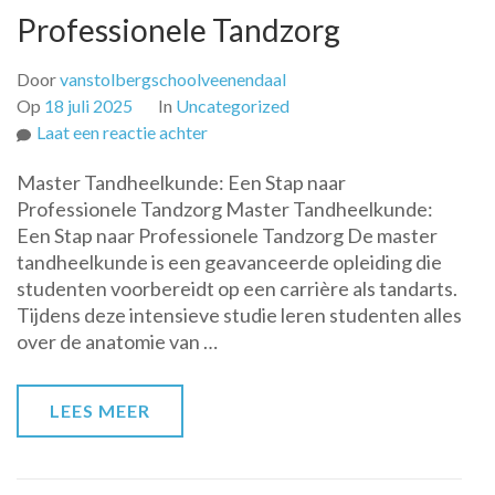
Professionele Tandzorg
Door
vanstolbergschoolveenendaal
Op
18 juli 2025
In
Uncategorized
op
Laat een reactie achter
Ontdek
Master Tandheelkunde: Een Stap naar
de
Professionele Tandzorg Master Tandheelkunde:
Wereld
Een Stap naar Professionele Tandzorg De master
van
tandheelkunde is een geavanceerde opleiding die
Master
studenten voorbereidt op een carrière als tandarts.
Tandheelkunde:
Tijdens deze intensieve studie leren studenten alles
Jouw
over de anatomie van …
Sleutel
tot
Professionele
LEES MEER
Tandzorg