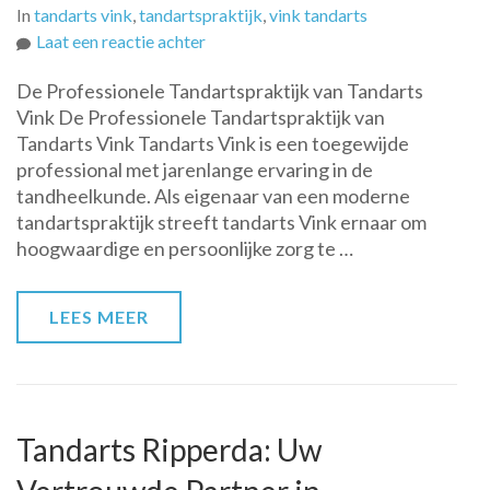
In
tandarts vink
,
tandartspraktijk
,
vink tandarts
op
Laat een reactie achter
Professionele
De Professionele Tandartspraktijk van Tandarts
Tandheelkunde
Vink De Professionele Tandartspraktijk van
bij
Tandarts Vink Tandarts Vink is een toegewijde
Tandarts
professional met jarenlange ervaring in de
Vink:
tandheelkunde. Als eigenaar van een moderne
Voor
tandartspraktijk streeft tandarts Vink ernaar om
een
hoogwaardige en persoonlijke zorg te …
Stralende
Glimlach!
LEES MEER
Tandarts Ripperda: Uw