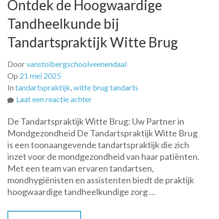
Ontdek de Hoogwaardige
Tandheelkunde bij
Tandartspraktijk Witte Brug
Door
vanstolbergschoolveenendaal
Op
21 mei 2025
In
tandartspraktijk
,
witte brug tandarts
op
Laat een reactie achter
Ontdek
De Tandartspraktijk Witte Brug: Uw Partner in
de
Mondgezondheid De Tandartspraktijk Witte Brug
Hoogwaardige
is een toonaangevende tandartspraktijk die zich
Tandheelkunde
inzet voor de mondgezondheid van haar patiënten.
bij
Met een team van ervaren tandartsen,
Tandartspraktijk
mondhygiënisten en assistenten biedt de praktijk
Witte
hoogwaardige tandheelkundige zorg …
Brug