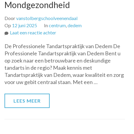
Mondgezondheid
Door
vanstolbergschoolveenendaal
Op
12 juni 2025
In
centrum
,
dedem
op
Laat een reactie achter
Moderne
De Professionele Tandartspraktijk van Dedem De
Tandartspraktijk
Professionele Tandartspraktijk van Dedem Bent u
van
op zoek naar een betrouwbare en deskundige
Dedem:
tandarts in de regio? Maak kennis met
Uw
Tandartspraktijk van Dedem, waar kwaliteit en zorg
Partner
voor uw gebit centraal staan. Met een …
in
Mondgezondheid
LEES MEER