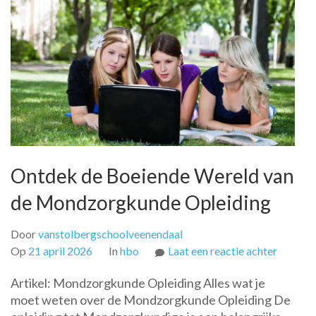
Ontdek de Boeiende Wereld van
de Mondzorgkunde Opleiding
Door
vanstolbergschoolveenendaal
op
Op
21 april 2026
In
hbo
Laat een reactie achter
Ontdek
Artikel: Mondzorgkunde Opleiding Alles wat je
de
moet weten over de Mondzorgkunde Opleiding De
Boeien