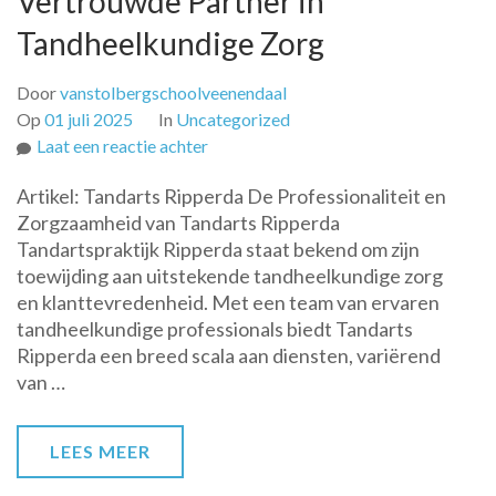
Vertrouwde Partner in
Tandheelkundige Zorg
Door
vanstolbergschoolveenendaal
Op
01 juli 2025
In
Uncategorized
op
Laat een reactie achter
Tandarts
Artikel: Tandarts Ripperda De Professionaliteit en
Ripperda:
Zorgzaamheid van Tandarts Ripperda
Uw
Tandartspraktijk Ripperda staat bekend om zijn
Vertrouwde
toewijding aan uitstekende tandheelkundige zorg
Partner
en klanttevredenheid. Met een team van ervaren
in
tandheelkundige professionals biedt Tandarts
Tandheelkundige
Ripperda een breed scala aan diensten, variërend
Zorg
van …
LEES MEER