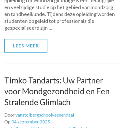
opleiding tot Mondzorgkundige is een belangrijke
Wereld
en veelzijdige studie op het gebied van mondzorg
van
en tandheelkunde. Tijdens deze opleiding worden
de
studenten opgeleid tot professionals die
Mondzo
gespecialiseerd zijn …
Opleidi
LEES MEER
Timko Tandarts: Uw Partner
voor Mondgezondheid en Een
Stralende Glimlach
Door
vanstolbergschoolveenendaal
Op
04 september 2025