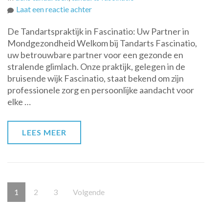
op
Laat een reactie achter
Ontdek
De Tandartspraktijk in Fascinatio: Uw Partner in
de
Mondgezondheid Welkom bij Tandarts Fascinatio,
Kwaliteit
uw betrouwbare partner voor een gezonde en
van
stralende glimlach. Onze praktijk, gelegen in de
Tandarts
bruisende wijk Fascinatio, staat bekend om zijn
Fascinatio
professionele zorg en persoonlijke aandacht voor
voor
elke …
een
Stralende
Glimlach
LEES MEER
Berichten
Pagina
Pagina
Pagina
1
2
3
Volgende
paginering