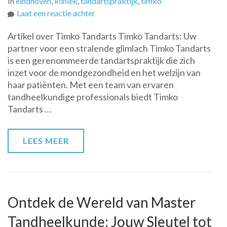
In
eindhoven
,
kliniek
,
tandartspraktijk
,
timko
op
Laat een reactie achter
Timko
Artikel over Timko Tandarts Timko Tandarts: Uw
Tandarts:
partner voor een stralende glimlach Timko Tandarts
Uw
is een gerenommeerde tandartspraktijk die zich
Partner
inzet voor de mondgezondheid en het welzijn van
voor
haar patiënten. Met een team van ervaren
Mondgezondheid
tandheelkundige professionals biedt Timko
en
Tandarts …
Een
Stralende
Glimlach
LEES MEER
Ontdek de Wereld van Master
Tandheelkunde: Jouw Sleutel tot