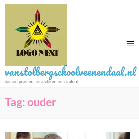
Ga
naar
inhoud
(druk
op
Enter)
vanstolbergschoolveenendaal.nl
Samen groeien, ontdekken en stralen!
Tag:
ouder