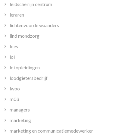
leidsche rijn centrum
leraren
lichtenvoorde waanders
lind mondzorg
loes
loi
loi opleidingen
loodgietersbedrijf
lwoo
m03
managers
marketing
marketing en communicatiemedewerker