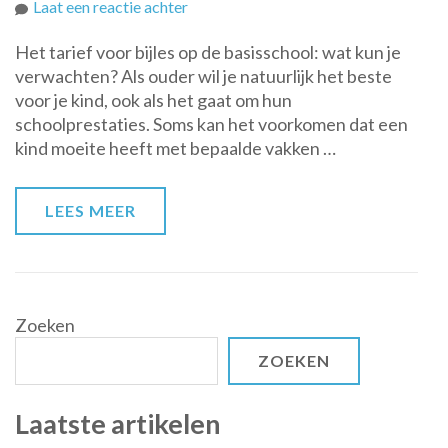
op
Laat een reactie achter
Wat
Het tarief voor bijles op de basisschool: wat kun je
kost
verwachten? Als ouder wil je natuurlijk het beste
bijles
voor je kind, ook als het gaat om hun
op
schoolprestaties. Soms kan het voorkomen dat een
de
kind moeite heeft met bepaalde vakken …
basisschool?
Tarieven
en
LEES MEER
mogelijkheden
uitgelicht
Zoeken
ZOEKEN
Laatste artikelen