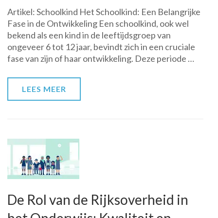
De
Artikel: Schoolkind Het Schoolkind: Een Belangrijke
Belangrijke
Fase in de Ontwikkeling Een schoolkind, ook wel
Ontwikkeling
bekend als een kind in de leeftijdsgroep van
van
ongeveer 6 tot 12 jaar, bevindt zich in een cruciale
het
fase van zijn of haar ontwikkeling. Deze periode …
Schoolkind:
Groei,
Leren
LEES MEER
en
Ontdekken
De Rol van de Rijksoverheid in