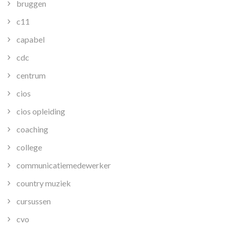
bruggen
c11
capabel
cdc
centrum
cios
cios opleiding
coaching
college
communicatiemedewerker
country muziek
cursussen
cvo