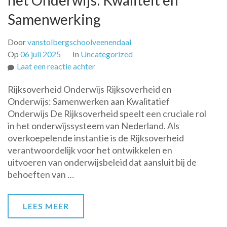
het Onderwijs: Kwaliteit en
Samenwerking
Door
vanstolbergschoolveenendaal
Op
06 juli 2025
In
Uncategorized
op
Laat een reactie achter
De
Rijksoverheid Onderwijs Rijksoverheid en
Rol
Onderwijs: Samenwerken aan Kwalitatief
van
Onderwijs De Rijksoverheid speelt een cruciale rol
de
in het onderwijssysteem van Nederland. Als
Rijksoverheid
overkoepelende instantie is de Rijksoverheid
in
verantwoordelijk voor het ontwikkelen en
het
uitvoeren van onderwijsbeleid dat aansluit bij de
Onderwijs:
behoeften van …
Kwaliteit
en
Samenwerking
LEES MEER