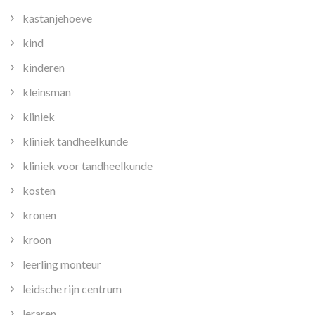
kastanjehoeve
kind
kinderen
kleinsman
kliniek
kliniek tandheelkunde
kliniek voor tandheelkunde
kosten
kronen
kroon
leerling monteur
leidsche rijn centrum
leraren