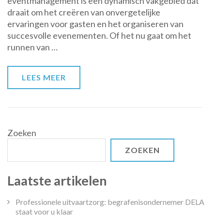
eventmanagement is een dynamisch vakgebied dat
Gastvrijheid
draait om het creëren van onvergetelijke
en
ervaringen voor gasten en het organiseren van
Organisatie:
succesvolle evenementen. Of het nu gaat om het
Hotel-
runnen van …
en
Eventmanagement
LEES MEER
Zoeken
ZOEKEN
Laatste artikelen
Professionele uitvaartzorg: begrafenisondernemer DELA
staat voor u klaar