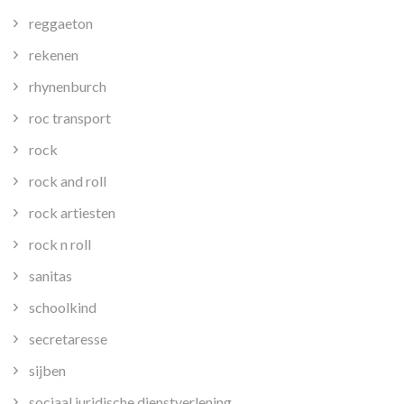
reggaeton
rekenen
rhynenburch
roc transport
rock
rock and roll
rock artiesten
rock n roll
sanitas
schoolkind
secretaresse
sijben
sociaal juridische dienstverlening