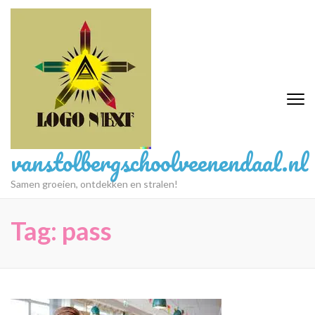
Ga
naar
inhoud
(druk
op
Enter)
vanstolbergschoolveenendaal.nl
Samen groeien, ontdekken en stralen!
Tag:
pass