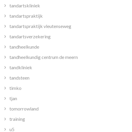
tandartskliniek
tandartspraktijk
tandartspraktijk vleutenseweg
tandartsverzekering
tandheelkunde
tandheelkundig centrum de meern
tandkliniek
tandsteen
timko
tjan
tomorrowland
training
u5