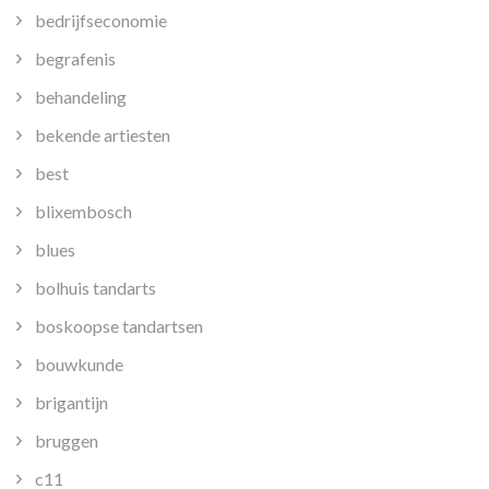
bedrijfseconomie
begrafenis
behandeling
bekende artiesten
best
blixembosch
blues
bolhuis tandarts
boskoopse tandartsen
bouwkunde
brigantijn
bruggen
c11