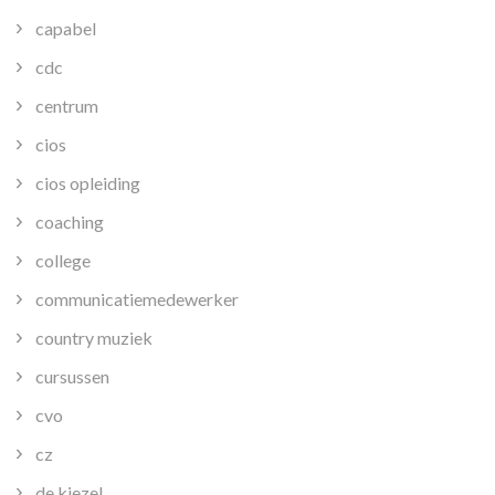
capabel
cdc
centrum
cios
cios opleiding
coaching
college
communicatiemedewerker
country muziek
cursussen
cvo
cz
de kiezel