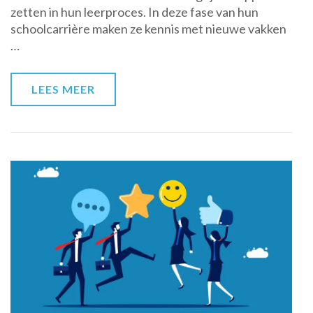
zetten in hun leerproces. In deze fase van hun
Kinderen
schoolcarrière maken ze kennis met nieuwe vakken
in
…
Groep
4
LEES MEER