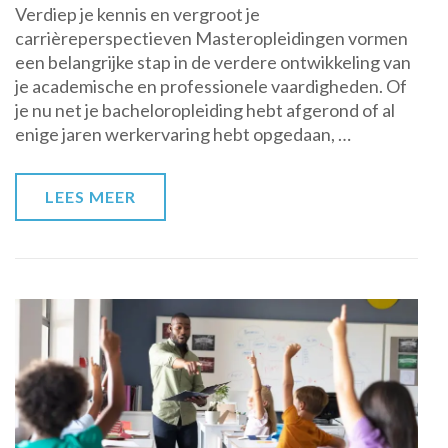
Verdiep je kennis en vergroot je
Veelzijdige
carrièreperspectieven Masteropleidingen vormen
Wereld
een belangrijke stap in de verdere ontwikkeling van
van
je academische en professionele vaardigheden. Of
Masteropleidingen
je nu net je bacheloropleiding hebt afgerond of al
en
enige jaren werkervaring hebt opgedaan, …
Verrijk
je
Kennis!
LEES MEER