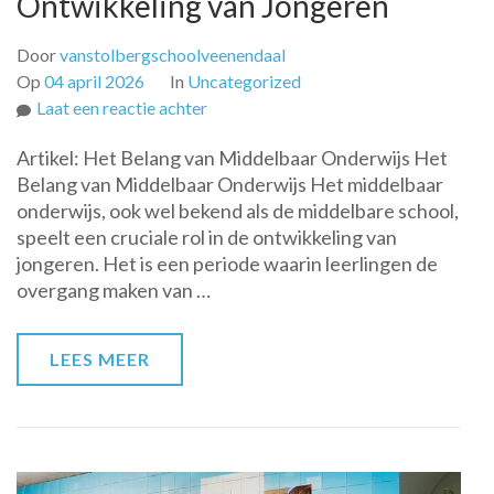
Ontwikkeling van Jongeren
Door
vanstolbergschoolveenendaal
Op
04 april 2026
In
Uncategorized
op
Laat een reactie achter
De
Artikel: Het Belang van Middelbaar Onderwijs Het
Belangrijke
Belang van Middelbaar Onderwijs Het middelbaar
Rol
onderwijs, ook wel bekend als de middelbare school,
van
speelt een cruciale rol in de ontwikkeling van
het
jongeren. Het is een periode waarin leerlingen de
Middelbaar
overgang maken van …
Onderwijs
in
de
LEES MEER
Ontwikkeling
van
Jongeren