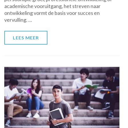
academische vooruitgang, het streven naar
Groeien,
ontwikkeling vormt de basis voor succes en
Leren
vervulling. …
en
Ontdekken
LEES MEER