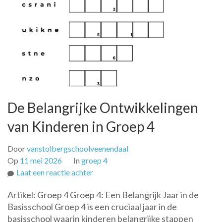
De Belangrijke Ontwikkelingen
van Kinderen in Groep 4
Door
vanstolbergschoolveenendaal
Op
11 mei 2026
In
groep 4
op
Laat een reactie achter
De
Artikel: Groep 4 Groep 4: Een Belangrijk Jaar in de
Belangrijke
Basisschool Groep 4 is een cruciaal jaar in de
Ontwikkelingen
basisschool waarin kinderen belangrijke stappen
van