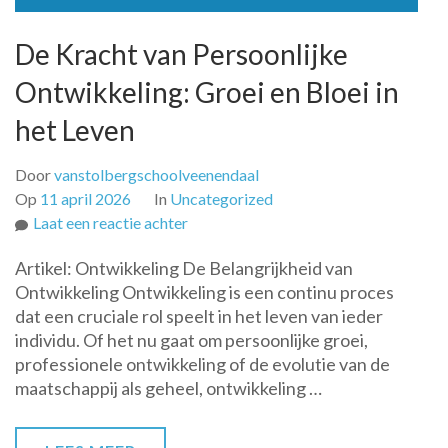
De Kracht van Persoonlijke
Ontwikkeling: Groei en Bloei in
het Leven
Door
vanstolbergschoolveenendaal
Op
11 april 2026
In
Uncategorized
op
Laat een reactie achter
De
Artikel: Ontwikkeling De Belangrijkheid van
Kracht
Ontwikkeling Ontwikkeling is een continu proces
van
dat een cruciale rol speelt in het leven van ieder
Persoonlijke
individu. Of het nu gaat om persoonlijke groei,
Ontwikkeling:
professionele ontwikkeling of de evolutie van de
Groei
maatschappij als geheel, ontwikkeling …
en
Bloei
in