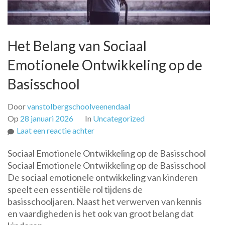
Het Belang van Sociaal
Emotionele Ontwikkeling op de
Basisschool
Door
vanstolbergschoolveenendaal
Op
28 januari 2026
In
Uncategorized
op
Laat een reactie achter
Het
Sociaal Emotionele Ontwikkeling op de Basisschool
Belang
Sociaal Emotionele Ontwikkeling op de Basisschool
van
De sociaal emotionele ontwikkeling van kinderen
Sociaal
speelt een essentiële rol tijdens de
Emotionele
basisschooljaren. Naast het verwerven van kennis
Ontwikkeling
en vaardigheden is het ook van groot belang dat
op