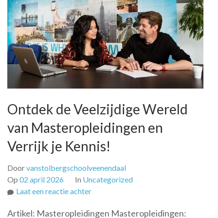
Ontdek de Veelzijdige Wereld
van Masteropleidingen en
Verrijk je Kennis!
Door
vanstolbergschoolveenendaal
Op
02 april 2026
In
Uncategorized
op
Laat een reactie achter
Ontdek
Artikel: Masteropleidingen Masteropleidingen:
de