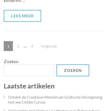
kinderen …
de
Basisschool
LEES MEER
Berichten
…
Pagina
Pagina
Pagina
1
2
4
Volgende
paginering
Zoeken
ZOEKEN
Laatste artikelen
Ontdek de Creatieve Wereld van Grafische Vormgeving
met een Online Cursus
Vakkundige Installateur Loodgieter voor Betrouwbare