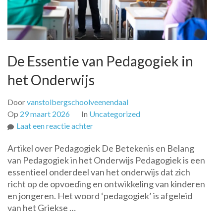
De Essentie van Pedagogiek in
het Onderwijs
Door
vanstolbergschoolveenendaal
Op
29 maart 2026
In
Uncategorized
op
Laat een reactie achter
De
Artikel over Pedagogiek De Betekenis en Belang
Essentie
van Pedagogiek in het Onderwijs Pedagogiek is een
van
essentieel onderdeel van het onderwijs dat zich
Pedagogiek
richt op de opvoeding en ontwikkeling van kinderen
in
en jongeren. Het woord ‘pedagogiek’ is afgeleid
het
van het Griekse …
Onderwijs