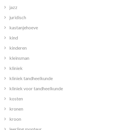
jazz
juridisch
kastanjehoeve
kind
kinderen
kleinsman
kliniek
kliniek tandheelkunde
kliniek voor tandheelkunde
kosten
kronen
kroon
leerling monteur