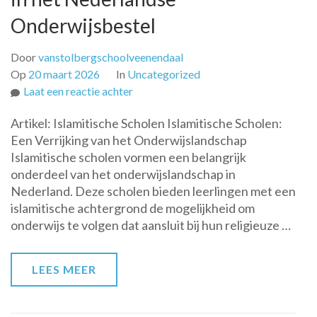
Onderwijsbestel
Door
vanstolbergschoolveenendaal
Op
20 maart 2026
In
Uncategorized
op
Laat een reactie achter
De
Artikel: Islamitische Scholen Islamitische Scholen:
Rol
Een Verrijking van het Onderwijslandschap
van
Islamitische scholen vormen een belangrijk
Islamitische
onderdeel van het onderwijslandschap in
Scholen
Nederland. Deze scholen bieden leerlingen met een
in
islamitische achtergrond de mogelijkheid om
het
onderwijs te volgen dat aansluit bij hun religieuze …
Nederlandse
Onderwijsbestel
LEES MEER