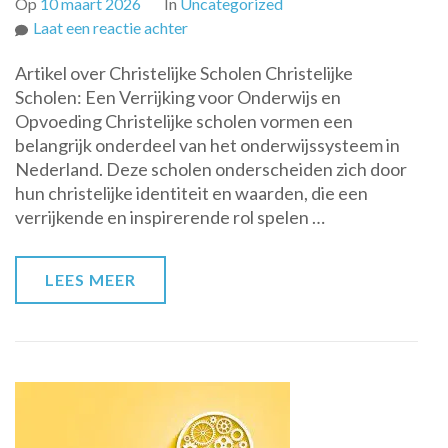
Op
10 maart 2026
In
Uncategorized
op
Laat een reactie achter
De
Artikel over Christelijke Scholen Christelijke
Waarde
Scholen: Een Verrijking voor Onderwijs en
van
Opvoeding Christelijke scholen vormen een
Christelijke
belangrijk onderdeel van het onderwijssysteem in
Scholen
Nederland. Deze scholen onderscheiden zich door
in
hun christelijke identiteit en waarden, die een
het
verrijkende en inspirerende rol spelen …
Onderwijslandschap
LEES MEER