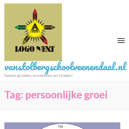
Ga
naar
inhoud
(druk
op
Enter)
vanstolbergschoolveenendaal.nl
Samen groeien, ontdekken en stralen!
Tag:
persoonlijke groei