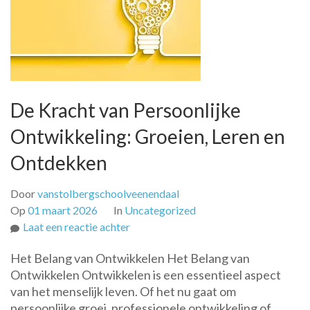
De Kracht van Persoonlijke
Ontwikkeling: Groeien, Leren en
Ontdekken
Door
vanstolbergschoolveenendaal
Op
01 maart 2026
In
Uncategorized
op
Laat een reactie achter
De
Het Belang van Ontwikkelen Het Belang van
Kracht
Ontwikkelen Ontwikkelen is een essentieel aspect
van
van het menselijk leven. Of het nu gaat om
Persoonlijke
persoonlijke groei, professionele ontwikkeling of
Ontwikkeling: