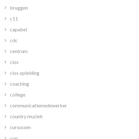
bruggen
c11
capabel
cdc
centrum
cios
cios opleiding
coaching
college
communicatiemedewerker
country muziek
cursussen
cvo