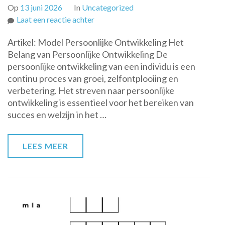
Op
13 juni 2026
In
Uncategorized
op
Laat een reactie achter
Stappen
Artikel: Model Persoonlijke Ontwikkeling Het
naar
Belang van Persoonlijke Ontwikkeling De
Persoonlijke
persoonlijke ontwikkeling van een individu is een
Groei:
continu proces van groei, zelfontplooiing en
Het
verbetering. Het streven naar persoonlijke
Model
ontwikkeling is essentieel voor het bereiken van
voor
succes en welzijn in het …
Persoonlijke
Ontwikkeling
LEES MEER