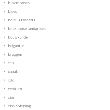
blixembosch
blues
bolhuis tandarts
boskoopse tandartsen
bouwkunde
brigantijn
bruggen
c11
capabel
cdc
centrum
cios
cios opleiding