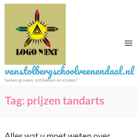
Ga
naar
inhoud
(druk
op
Enter)
vanstolbergschoolveenendaal.nl
Samen groeien, ontdekken en stralen!
Tag:
prijzen tandarts
Alles wat u moet weten over