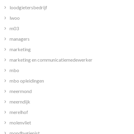
loodgietersbedrijf
lwoo
m03
managers
marketing
marketing en communicatiemedewerker
mbo
mbo opleidingen
meermond
meerndijk
merelhof
molenvliet
mondhygienist