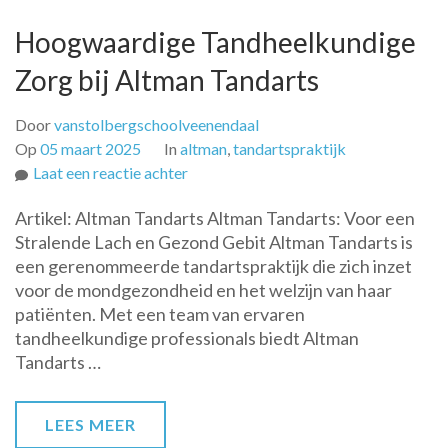
tandarts
Hoogwaardige Tandheelkundige
Zorg bij Altman Tandarts
Door
vanstolbergschoolveenendaal
Op
05 maart 2025
In
altman
,
tandartspraktijk
op
Laat een reactie achter
Hoogwaardige
Artikel: Altman Tandarts Altman Tandarts: Voor een
Tandheelkundige
Stralende Lach en Gezond Gebit Altman Tandarts is
Zorg
een gerenommeerde tandartspraktijk die zich inzet
bij
voor de mondgezondheid en het welzijn van haar
Altman
patiënten. Met een team van ervaren
Tandarts
tandheelkundige professionals biedt Altman
Tandarts …
LEES MEER