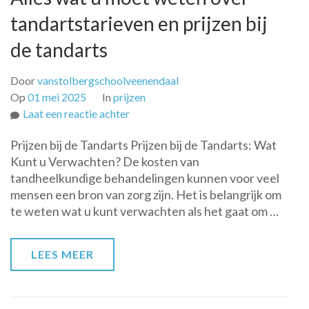
tandartstarieven en prijzen bij
de tandarts
Door
vanstolbergschoolveenendaal
Op
01 mei 2025
In
prijzen
op
Laat een reactie achter
Alles
Prijzen bij de Tandarts Prijzen bij de Tandarts: Wat
wat
Kunt u Verwachten? De kosten van
u
tandheelkundige behandelingen kunnen voor veel
moet
mensen een bron van zorg zijn. Het is belangrijk om
weten
te weten wat u kunt verwachten als het gaat om …
over
tandartstarieven
en
LEES MEER
prijzen
bij
de