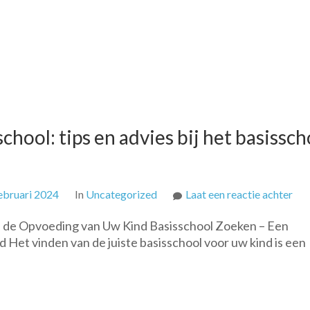
chool: tips en advies bij het basissch
op
ebruari 2024
In
Uncategorized
Laat een reactie achter
Op
in de Opvoeding van Uw Kind Basisschool Zoeken – Een
zoe
 Het vinden van de juiste basisschool voor uw kind is een
naa
de
juis
bas
tips