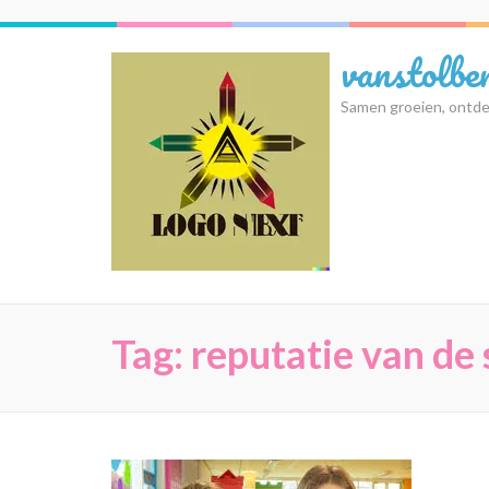
Ga
naar
vanstolbe
inhoud
(druk
Samen groeien, ontde
op
Enter)
Tag:
reputatie van de