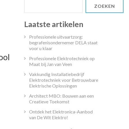
ZOEKEN
Laatste artikelen
Professionele uitvaartzorg:
begrafenisondernemer DELA staat
voor u klaar
ool
Professionele Elektrotechniek op
Maat bij Jan van Veen
Vakkundig Installatiebedrijf
Elektrotechniek voor Betrouwbare
Elektrische Oplossingen
k
Architect MBO: Bouwen aan een
r
Creatieve Toekomst
Ontdek het Elektronica-Aanbod
te
van De Wit Elektro!
isschool: