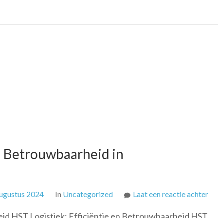
T
in
d
B
en Betrouwbaarheid in
op
ugustus 2024
In
Uncategorized
Laat een reactie achter
H
eid HST Logistiek: Efficiëntie en Betrouwbaarheid HST
Log