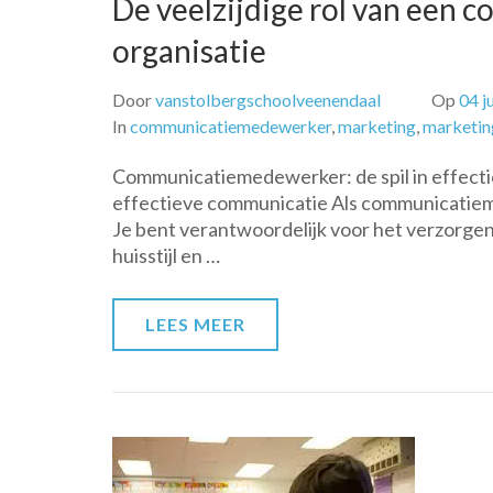
De veelzijdige rol van een
organisatie
Door
vanstolbergschoolveenendaal
Op
04 j
In
communicatiemedewerker
,
marketing
,
marketin
Communicatiemedewerker: de spil in effect
effectieve communicatie Als communicatieme
Je bent verantwoordelijk voor het verzorge
huisstijl en …
LEES MEER