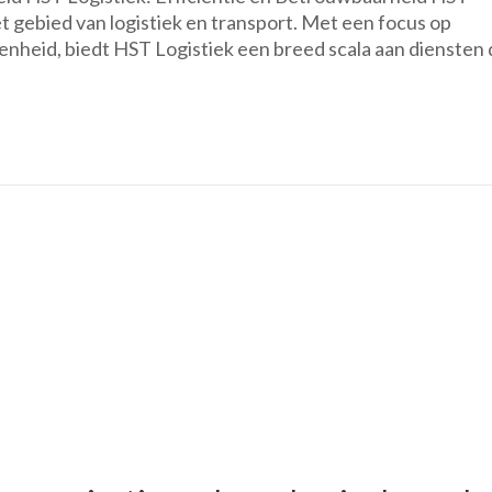
t gebied van logistiek en transport. Met een focus op
Eff
enheid, biedt HST Logistiek een breed scala aan diensten 
en
Be
in
Tr