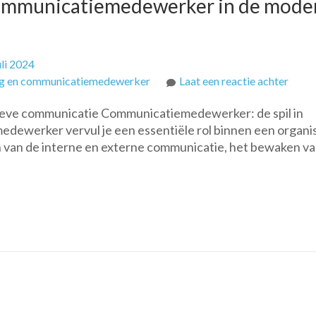
 communicatiemedewerker in de mode
uli 2024
op
g en communicatiemedewerker
Laat een reactie achter
De
ieve communicatie Communicatiemedewerker: de spil in
veelz
dewerker vervul je een essentiële rol binnen een organis
rol
n van de interne en externe communicatie, het bewaken va
van
een
comm
in
de
mode
organ