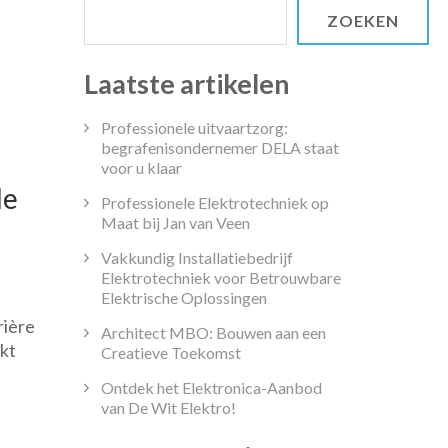
ZOEKEN
Laatste artikelen
Professionele uitvaartzorg:
begrafenisondernemer DELA staat
voor u klaar
de
Professionele Elektrotechniek op
Maat bij Jan van Veen
Vakkundig Installatiebedrijf
Elektrotechniek voor Betrouwbare
p
Elektrische Oplossingen
ntdek
rière
e
Architect MBO: Bouwen aan een
kt
este
Creatieve Toekomst
ouwkunde
Ontdek het Elektronica-Aanbod
pleiding
van De Wit Elektro!
oor
ouw