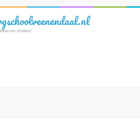
rgschoolveenendaal.nl
kken en stralen!