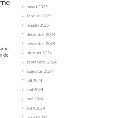
rne
maart 2025
februari 2025
januari 2025
december 2024
ijdige
november 2024
atie.
oktober 2024
n de
september 2024
unicatiemedewerker
augustus 2024
juli 2024
rne
juni 2024
isatie
mei 2024
april 2024
maart 2024