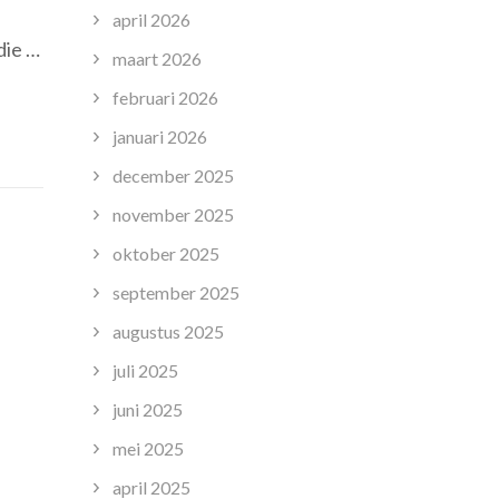
april 2026
iciëntie
die …
maart 2026
trouwbaarheid
februari 2026
ansportoplossingen
januari 2026
december 2025
november 2025
oktober 2025
september 2025
augustus 2025
juli 2025
juni 2025
mei 2025
april 2025