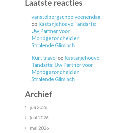
Laatste reacties
oekomst
vanstolbergschoolveenendaal
e
op
Kastanjehoeve Tandarts:
ouwsector
Uw Partner voor
Mondgezondheid en
Stralende Glimlach
Kurt travel
op
Kastanjehoeve
Tandarts: Uw Partner voor
Mondgezondheid en
Stralende Glimlach
Archief
juli 2026
juni 2026
ST
mei 2026
istiek: