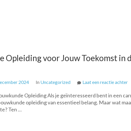
 Opleiding voor Jouw Toekomst in 
o
december 2024
In
Uncategorized
Laat een reactie achter
O
wkunde Opleiding Als je geïnteresseerd bent in een car
d
 bouwkunde opleiding van essentieel belang. Maar wat maa
B
ste? Ten …
B
O
v
J