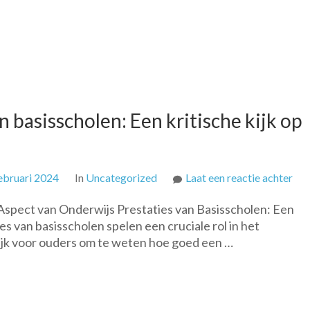
n basisscholen: Een kritische kijk op
op
ebruari 2024
In
Uncategorized
Laat een reactie achter
Ana
 Aspect van Onderwijs Prestaties van Basisscholen: Een
van
s van basisscholen spelen een cruciale rol in het
de
rijk voor ouders om te weten hoe goed een …
pre
van
bas
Een
kri