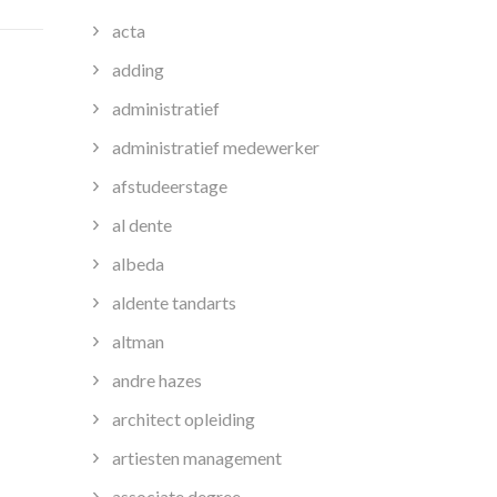
acta
adding
erwijskwaliteit
administratief
administratief medewerker
afstudeerstage
al dente
albeda
aldente tandarts
altman
andre hazes
architect opleiding
artiesten management
associate degree