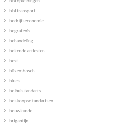
bbl opleidingen
bbl transport
bedrijfseconomie
begrafenis
behandeling
bekende artiesten
best
blixembosch
blues
bolhuis tandarts
boskoopse tandartsen
bouwkunde
brigantijn