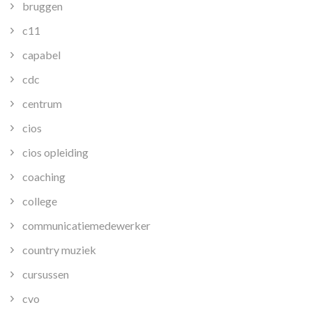
bruggen
c11
capabel
cdc
centrum
cios
cios opleiding
coaching
college
communicatiemedewerker
country muziek
cursussen
cvo