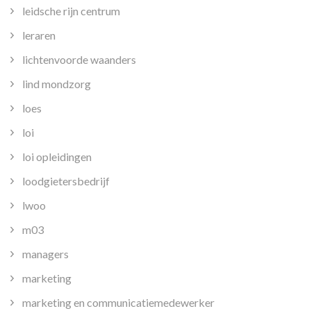
leidsche rijn centrum
leraren
lichtenvoorde waanders
lind mondzorg
loes
loi
loi opleidingen
loodgietersbedrijf
lwoo
m03
managers
marketing
marketing en communicatiemedewerker