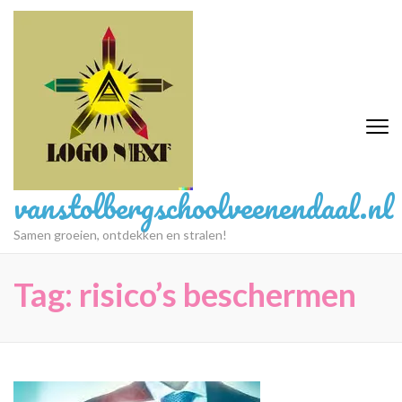
Ga
naar
inhoud
(druk
op
Enter)
vanstolbergschoolveenendaal.nl
Samen groeien, ontdekken en stralen!
Tag:
risico’s beschermen