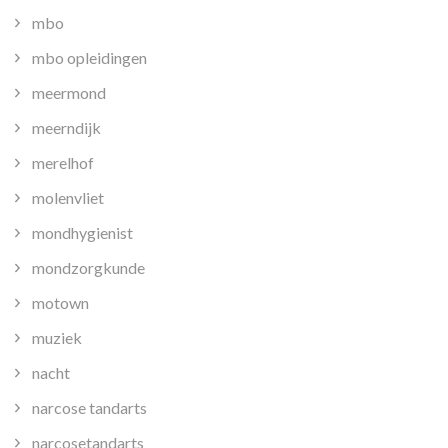
mbo
mbo opleidingen
meermond
meerndijk
merelhof
molenvliet
mondhygienist
mondzorgkunde
motown
muziek
nacht
narcose tandarts
narcosetandarts