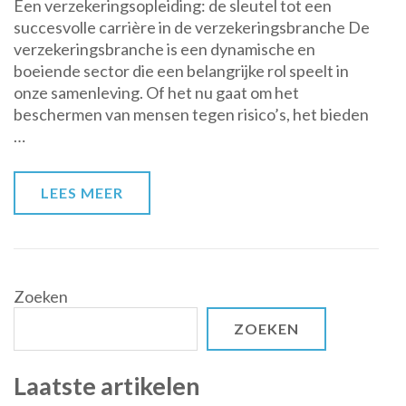
Een verzekeringsopleiding: de sleutel tot een
de
succesvolle carrière in de verzekeringsbranche De
sleutel
verzekeringsbranche is een dynamische en
tot
boeiende sector die een belangrijke rol speelt in
een
onze samenleving. Of het nu gaat om het
succesvolle
beschermen van mensen tegen risico’s, het bieden
carrière
…
in
de
verzekeringsbranche
LEES MEER
Zoeken
ZOEKEN
Laatste artikelen