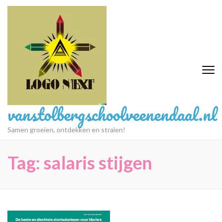
Ga
naar
inhoud
(druk
op
Enter)
vanstolbergschoolveenendaal.nl
Samen groeien, ontdekken en stralen!
Tag:
salaris stijgen