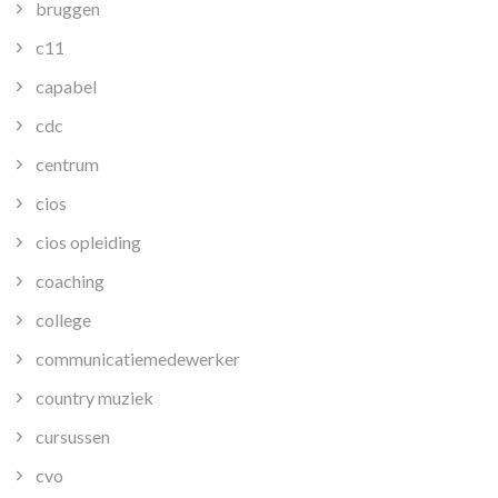
bruggen
c11
capabel
cdc
centrum
cios
cios opleiding
coaching
college
communicatiemedewerker
country muziek
cursussen
cvo