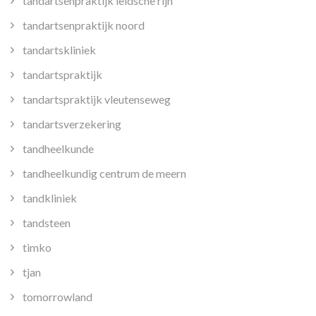
tandartsenpraktijk leidsche rijn
tandartsenpraktijk noord
tandartskliniek
tandartspraktijk
tandartspraktijk vleutenseweg
tandartsverzekering
tandheelkunde
tandheelkundig centrum de meern
tandkliniek
tandsteen
timko
tjan
tomorrowland