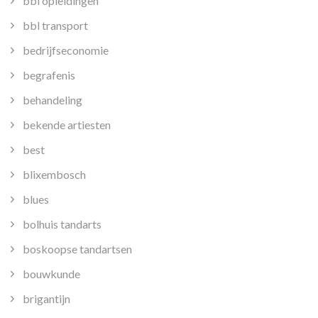
bbl opleidingen
bbl transport
bedrijfseconomie
begrafenis
behandeling
bekende artiesten
best
blixembosch
blues
bolhuis tandarts
boskoopse tandartsen
bouwkunde
brigantijn