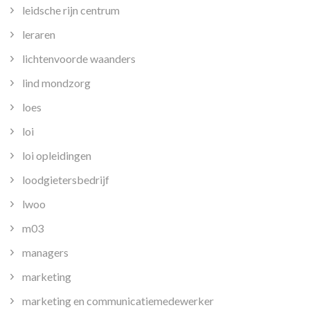
leidsche rijn centrum
leraren
lichtenvoorde waanders
lind mondzorg
loes
loi
loi opleidingen
loodgietersbedrijf
lwoo
m03
managers
marketing
marketing en communicatiemedewerker