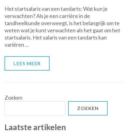
Het
Het startsalaris van een tandarts: Wat kun je
startsalaris
verwachten? Als je een carrière in de
van
tandheelkunde overweegt, is het belangrijk om te
een
weten wat je kunt verwachten als het gaat om het
tandarts:
startsalaris. Het salaris van een tandarts kan
Wat
variëren …
kun
je
verwachten?
LEES MEER
Zoeken
ZOEKEN
Laatste artikelen