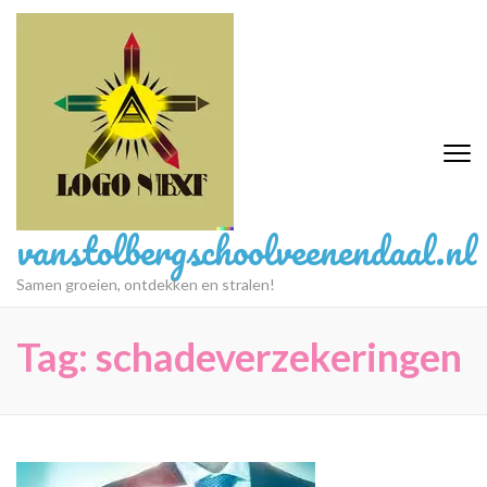
Ga
naar
inhoud
(druk
op
Enter)
vanstolbergschoolveenendaal.nl
Samen groeien, ontdekken en stralen!
Tag:
schadeverzekeringen