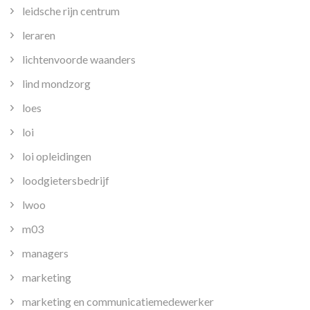
leidsche rijn centrum
leraren
lichtenvoorde waanders
lind mondzorg
loes
loi
loi opleidingen
loodgietersbedrijf
lwoo
m03
managers
marketing
marketing en communicatiemedewerker