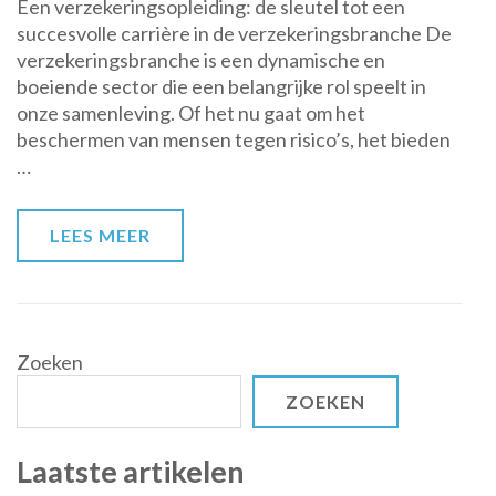
Een verzekeringsopleiding: de sleutel tot een
de
succesvolle carrière in de verzekeringsbranche De
sleutel
verzekeringsbranche is een dynamische en
tot
boeiende sector die een belangrijke rol speelt in
een
onze samenleving. Of het nu gaat om het
succesvolle
beschermen van mensen tegen risico’s, het bieden
carrière
…
in
de
verzekeringsbranche
LEES MEER
Zoeken
ZOEKEN
Laatste artikelen