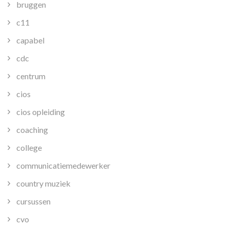
bruggen
c11
capabel
cdc
centrum
cios
cios opleiding
coaching
college
communicatiemedewerker
country muziek
cursussen
cvo