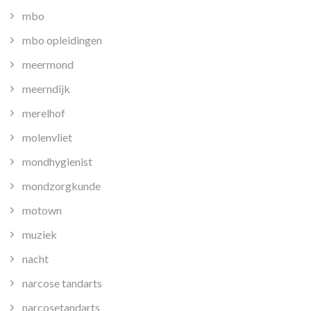
mbo
mbo opleidingen
meermond
meerndijk
merelhof
molenvliet
mondhygienist
mondzorgkunde
motown
muziek
nacht
narcose tandarts
narcosetandarts