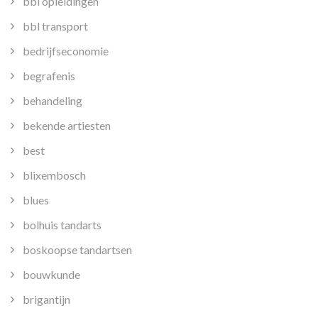
bbl opleidingen
bbl transport
bedrijfseconomie
begrafenis
behandeling
bekende artiesten
best
blixembosch
blues
bolhuis tandarts
boskoopse tandartsen
bouwkunde
brigantijn