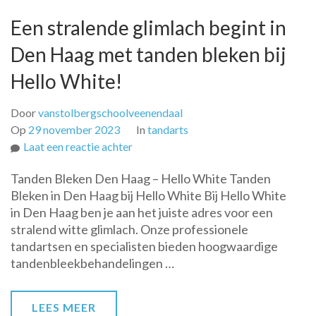
Een stralende glimlach begint in
Den Haag met tanden bleken bij
Hello White!
Door
vanstolbergschoolveenendaal
Op
29 november 2023
In
tandarts
op
Laat een reactie achter
Een
Tanden Bleken Den Haag – Hello White Tanden
stralende
Bleken in Den Haag bij Hello White Bij Hello White
glimlach
in Den Haag ben je aan het juiste adres voor een
begint
stralend witte glimlach. Onze professionele
in
tandartsen en specialisten bieden hoogwaardige
Den
tandenbleekbehandelingen …
Haag
met
tanden
LEES MEER
bleken