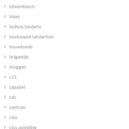
blixembosch
blues
bolhuis tandarts
boskoopse tandartsen
bouwkunde
brigantijn
bruggen
c11
capabel
cdc
centrum
cios
cios opleiding