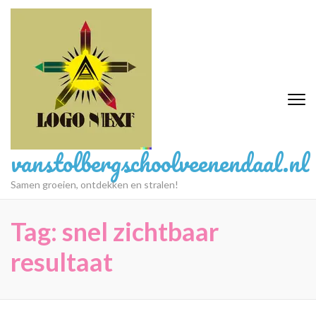
Ga
naar
inhoud
(druk
op
Enter)
vanstolbergschoolveenendaal.nl
Samen groeien, ontdekken en stralen!
Tag:
snel zichtbaar
resultaat