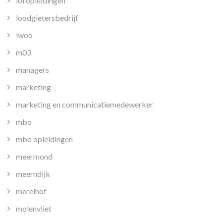
loi opleidingen
loodgietersbedrijf
lwoo
m03
managers
marketing
marketing en communicatiemedewerker
mbo
mbo opleidingen
meermond
meerndijk
merelhof
molenvliet