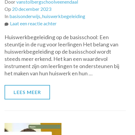
Door
vanstolbergschoolveenendaal
Op
20 december 2023
In
basisonderwijs
,
huiswerkbegeleiding
op
Laat een reactie achter
Huiswerkbegeleiding
Huiswerkbegeleiding op de basisschool: Een
op
steuntje in de rug voor leerlingen Het belang van
de
huiswerkbegeleiding op de basisschool wordt
basisschool:
steeds meer erkend. Het kan een waardevol
Een
instrument zijn om leerlingen te ondersteunen bij
steuntje
het maken van hun huiswerk en hun …
in
de
rug
LEES MEER
voor
leerlingen