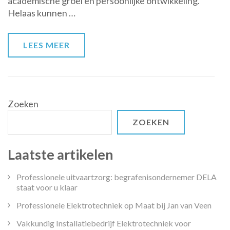
academische groei en persoonlijke ontwikkeling.
in
Helaas kunnen …
de
rug
naar
LEES MEER
succes!
Zoeken
ZOEKEN
Laatste artikelen
Professionele uitvaartzorg: begrafenisondernemer DELA
staat voor u klaar
Professionele Elektrotechniek op Maat bij Jan van Veen
Vakkundig Installatiebedrijf Elektrotechniek voor