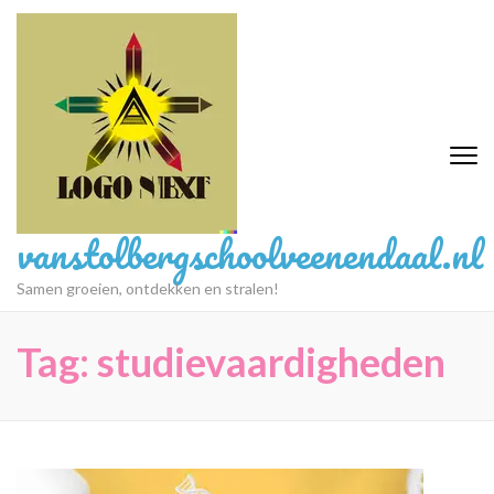
Ga
naar
inhoud
(druk
op
Enter)
vanstolbergschoolveenendaal.nl
Samen groeien, ontdekken en stralen!
Tag:
studievaardigheden