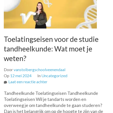
Toelatingseisen voor de studie
tandheelkunde: Wat moet je
weten?
Door
vanstolbergschoolveenendaal
Op
12 mei 2024
In
Uncategorized
op
Laat een reactie achter
Toelatingseisen
Tandheelkunde Toelatingseisen Tandheelkunde
voor
Toelatingseisen Wil je tandarts worden en
de
overweeg je om tandheelkunde te gaan studeren?
studie
Dan is het belangrijk om op de hoogte te zijn van de
tandheelkunde: