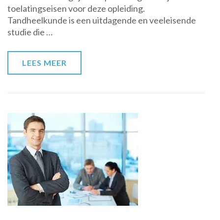
toelatingseisen voor deze opleiding.
Wat
Tandheelkunde is een uitdagende en veeleisende
moet
studie die …
je
weten?
LEES MEER