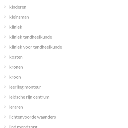
kinderen
kleinsman
kliniek
kliniek tandheelkunde
kliniek voor tandheelkunde
kosten
kronen
kroon
leerling monteur
leidsche rijn centrum
leraren
lichtenvoorde waanders
lind mondzorg