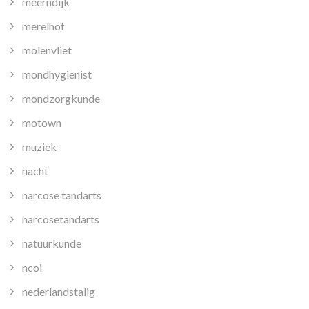
meerndijk
merelhof
molenvliet
mondhygienist
mondzorgkunde
motown
muziek
nacht
narcose tandarts
narcosetandarts
natuurkunde
ncoi
nederlandstalig