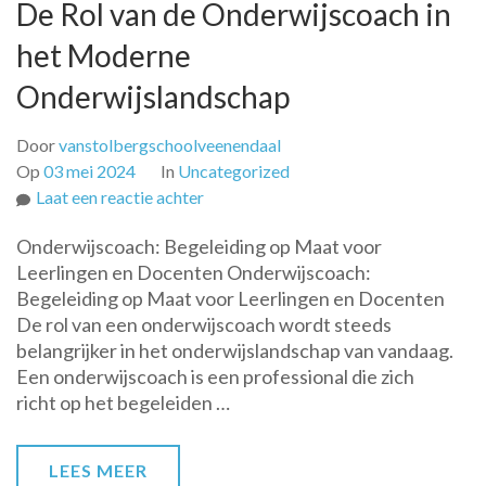
De Rol van de Onderwijscoach in
het Moderne
Onderwijslandschap
Door
vanstolbergschoolveenendaal
Op
03 mei 2024
In
Uncategorized
op
Laat een reactie achter
De
Onderwijscoach: Begeleiding op Maat voor
Rol
Leerlingen en Docenten Onderwijscoach:
van
Begeleiding op Maat voor Leerlingen en Docenten
de
De rol van een onderwijscoach wordt steeds
Onderwijscoach
belangrijker in het onderwijslandschap van vandaag.
in
Een onderwijscoach is een professional die zich
het
richt op het begeleiden …
Moderne
Onderwijslandschap
LEES MEER