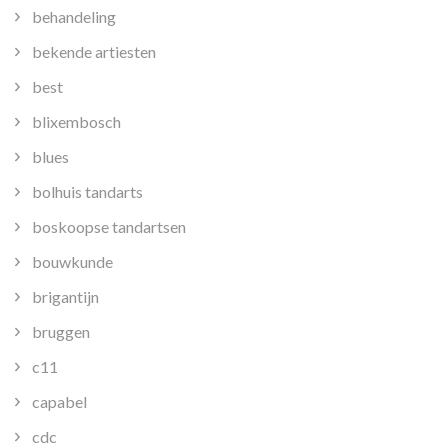
behandeling
bekende artiesten
best
blixembosch
blues
bolhuis tandarts
boskoopse tandartsen
bouwkunde
brigantijn
bruggen
c11
capabel
cdc