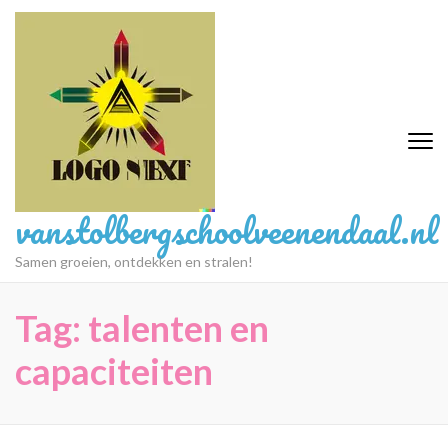
Ga
naar
inhoud
(druk
op
Enter)
vanstolbergschoolveenendaal.nl
Samen groeien, ontdekken en stralen!
Tag:
talenten en
capaciteiten