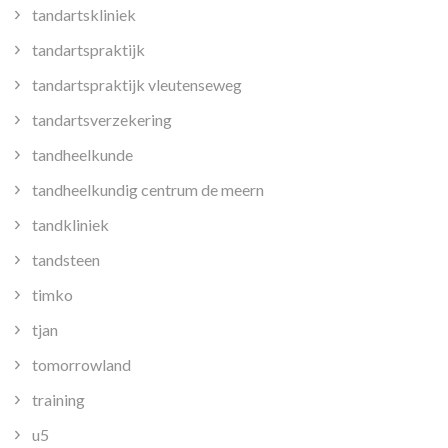
tandartskliniek
tandartspraktijk
tandartspraktijk vleutenseweg
tandartsverzekering
tandheelkunde
tandheelkundig centrum de meern
tandkliniek
tandsteen
timko
tjan
tomorrowland
training
u5