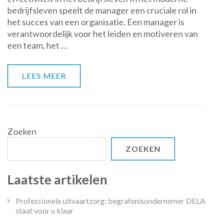
bedrijfsleven speelt de manager een cruciale rol in
sleutel
het succes van een organisatie. Een manager is
tot
verantwoordelijk voor het leiden en motiveren van
succesvol
een team, het …
management
LEES MEER
Zoeken
ZOEKEN
Laatste artikelen
Professionele uitvaartzorg: begrafenisondernemer DELA
staat voor u klaar