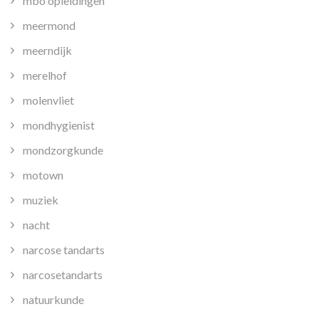
mbo opleidingen
meermond
meerndijk
merelhof
molenvliet
mondhygienist
mondzorgkunde
motown
muziek
nacht
narcose tandarts
narcosetandarts
natuurkunde