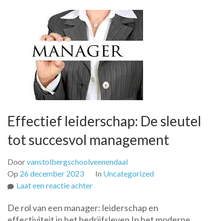
Effectief leiderschap: De sleutel
tot succesvol management
Door
vanstolbergschoolveenendaal
Op
26 december 2023
In
Uncategorized
op
Laat een reactie achter
Effectief
De rol van een manager: leiderschap en
leiderschap:
effectiviteit in het bedrijfsleven In het moderne
De