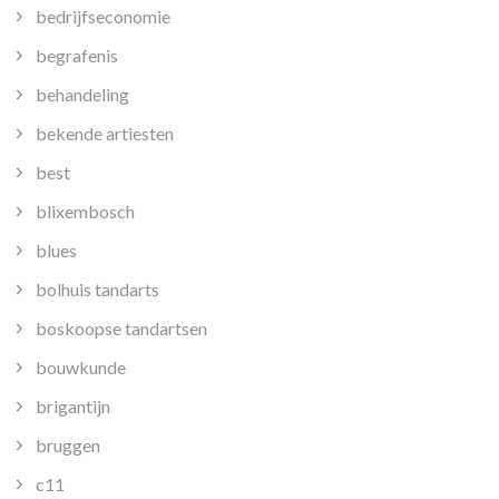
bedrijfseconomie
begrafenis
behandeling
bekende artiesten
best
blixembosch
blues
bolhuis tandarts
boskoopse tandartsen
bouwkunde
brigantijn
bruggen
c11