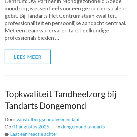
Centrum: Uw Partner in Mondgezondheid Goede
bij
mondzorg is essentieel voor een gezond en stralend
Tandarts
gebit. Bij Tandarts Het Centrum staan kwaliteit,
Het
professionaliteit en persoonlijke aandacht centraal.
Centrum:
Met een team van ervaren tandheelkundige
Uw
professionals bieden …
Partner
in
Gezonde
LEES MEER
Tanden
Topkwaliteit Tandheelzorg bij
Tandarts Dongemond
Door
vanstolbergschoolveenendaal
Op
01 augustus 2025
In
dongemond tandarts
op
Laat een reactie achter