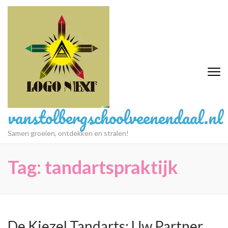
Ga
naar
inhoud
(druk
op
Enter)
vanstolbergschoolveenendaal.nl
Samen groeien, ontdekken en stralen!
Tag:
tandartspraktijk
De Kiezel Tandarts: Uw Partner