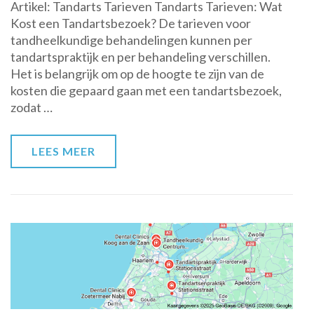
Artikel: Tandarts Tarieven Tandarts Tarieven: Wat
wat
Kost een Tandartsbezoek? De tarieven voor
u
tandheelkundige behandelingen kunnen per
moet
tandartspraktijk en per behandeling verschillen.
weten
Het is belangrijk om op de hoogte te zijn van de
over
kosten die gepaard gaan met een tandartsbezoek,
tandarts
zodat …
tarieven:
Een
overzicht
LEES MEER
van
de
kosten
voor
tandheelkundige
zorg