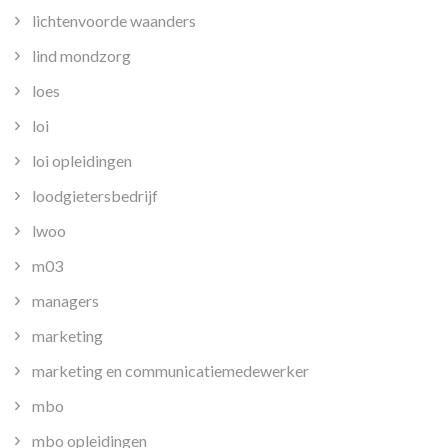
lichtenvoorde waanders
lind mondzorg
loes
loi
loi opleidingen
loodgietersbedrijf
lwoo
m03
managers
marketing
marketing en communicatiemedewerker
mbo
mbo opleidingen