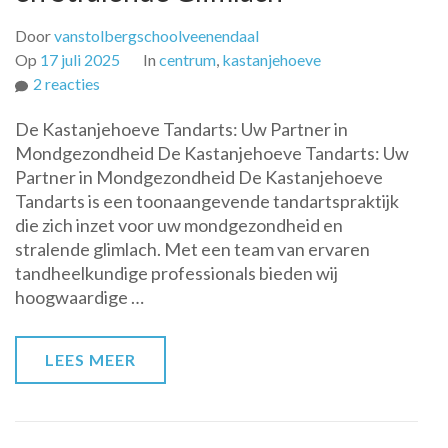
Door
vanstolbergschoolveenendaal
Op
17 juli 2025
In
centrum
,
kastanjehoeve
op
2 reacties
Kastanjehoeve
De Kastanjehoeve Tandarts: Uw Partner in
Tandarts:
Mondgezondheid De Kastanjehoeve Tandarts: Uw
Uw
Partner in Mondgezondheid De Kastanjehoeve
Partner
Tandarts is een toonaangevende tandartspraktijk
voor
die zich inzet voor uw mondgezondheid en
Mondgezondheid
stralende glimlach. Met een team van ervaren
en
tandheelkundige professionals bieden wij
Stralende
hoogwaardige …
Glimlach
LEES MEER