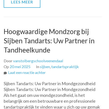
LEES MEER
Hoogwaardige Mondzorg bij
Sijben Tandarts: Uw Partner in
Tandheelkunde
Door
vanstolbergschoolveenendaal
Op
20 mei 2025
In
sijben
,
tandartspraktijk
op
Laat een reactie achter
Hoogwaardige
Sijben Tandarts: Uw Partner in Mondgezondheid
Mondzorg
Sijben Tandarts: Uw Partner in Mondgezondheid
bij
Als het gaat om uw mondgezondheid, is het
Sijben
belangrijk om een betrouwbare en professionele
Tandarts:
tandartspraktijk te vinden waar u zich op uw gemak
Uw