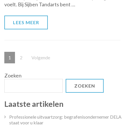
voelt. Bij Sijben Tandarts bent …
Partner
in
Tandheelkunde
LEES MEER
Berichten
Pagina
Pagina
1
2
Volgende
paginering
Zoeken
ZOEKEN
Laatste artikelen
Professionele uitvaartzorg: begrafenisondernemer DELA
staat voor u klaar