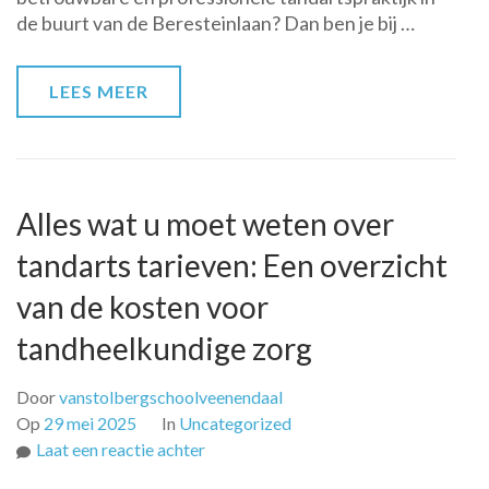
de buurt van de Beresteinlaan? Dan ben je bij …
LEES MEER
Alles wat u moet weten over
tandarts tarieven: Een overzicht
van de kosten voor
tandheelkundige zorg
Door
vanstolbergschoolveenendaal
Op
29 mei 2025
In
Uncategorized
op
Laat een reactie achter
Alles