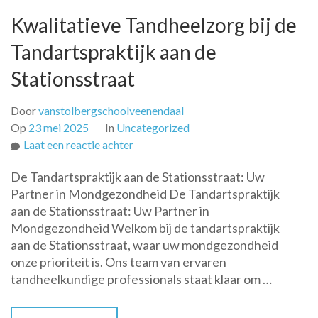
Kwalitatieve Tandheelzorg bij de
Tandartspraktijk aan de
Stationsstraat
Door
vanstolbergschoolveenendaal
Op
23 mei 2025
In
Uncategorized
op
Laat een reactie achter
Kwalitatieve
De Tandartspraktijk aan de Stationsstraat: Uw
Tandheelzorg
Partner in Mondgezondheid De Tandartspraktijk
bij
aan de Stationsstraat: Uw Partner in
de
Mondgezondheid Welkom bij de tandartspraktijk
Tandartspraktijk
aan de Stationsstraat, waar uw mondgezondheid
aan
onze prioriteit is. Ons team van ervaren
de
tandheelkundige professionals staat klaar om …
Stationsstraat