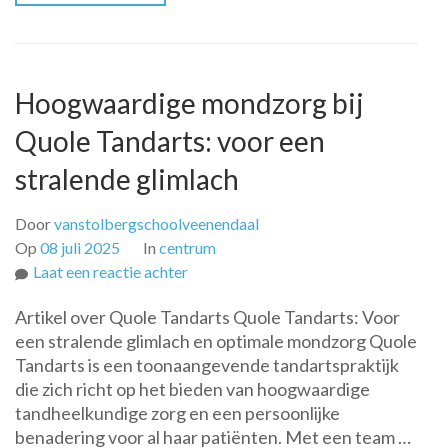
Hoogwaardige mondzorg bij
Quole Tandarts: voor een
stralende glimlach
Door
vanstolbergschoolveenendaal
Op
08 juli 2025
In
centrum
op
Laat een reactie achter
Hoogwaardige
Artikel over Quole Tandarts Quole Tandarts: Voor
mondzorg
een stralende glimlach en optimale mondzorg Quole
bij
Tandarts is een toonaangevende tandartspraktijk
Quole
die zich richt op het bieden van hoogwaardige
Tandarts:
tandheelkundige zorg en een persoonlijke
voor
benadering voor al haar patiënten. Met een team …
een