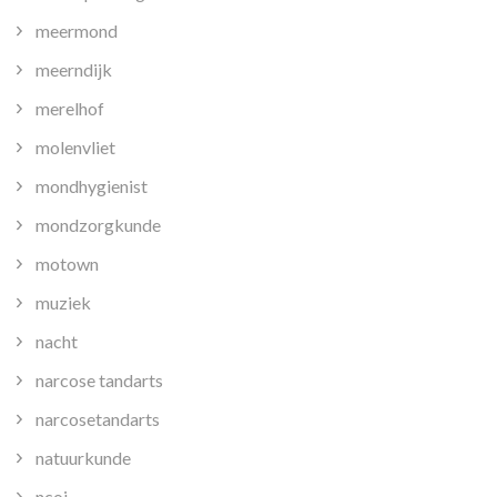
meermond
meerndijk
merelhof
molenvliet
mondhygienist
mondzorgkunde
motown
muziek
nacht
narcose tandarts
narcosetandarts
natuurkunde
ncoi