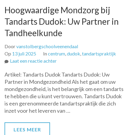
Hoogwaardige Mondzorg bij
Tandarts Dudok: Uw Partner in
Tandheelkunde
Door
vanstolbergschoolveenendaal
Op
13 juli 2025
In
centrum
,
dudok
,
tandartspraktijk
op
Laat een reactie achter
Hoogwaardige
Artikel: Tandarts Dudok Tandarts Dudok: Uw
Mondzorg
Partner in Mondgezondheid Als het gaat om uw
bij
mondgezondheid, is het belangrijk om een tandarts
Tandarts
te hebben die u kunt vertrouwen. Tandarts Dudok
Dudok:
is een gerenommeerde tandartspraktijk die zich
Uw
inzet voor het leveren van …
Partner
in
Tandheelkunde
LEES MEER