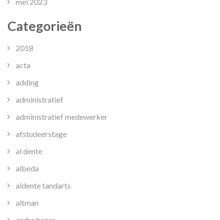
mei 2023
Categorieën
2018
acta
adding
administratief
administratief medewerker
afstudeerstage
al dente
albeda
aldente tandarts
altman
andre hazes