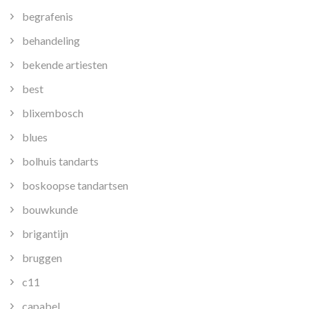
begrafenis
behandeling
bekende artiesten
best
blixembosch
blues
bolhuis tandarts
boskoopse tandartsen
bouwkunde
brigantijn
bruggen
c11
capabel