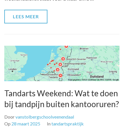
een
Tandarts
LEES MEER
Weekenddienst
Tandarts Weekend: Wat te doen
bij tandpijn buiten kantooruren?
Door
vanstolbergschoolveenendaal
Op
28 maart 2025
In
tandartspraktijk