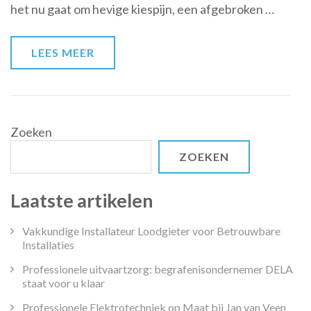
het nu gaat om hevige kiespijn, een afgebroken …
Spoed
voor
Snelle
LEES MEER
Tandheelkundige
Zorg
Zoeken
ZOEKEN
Laatste artikelen
Vakkundige Installateur Loodgieter voor Betrouwbare
Installaties
Professionele uitvaartzorg: begrafenisondernemer DELA
staat voor u klaar
Professionele Elektrotechniek op Maat bij Jan van Veen