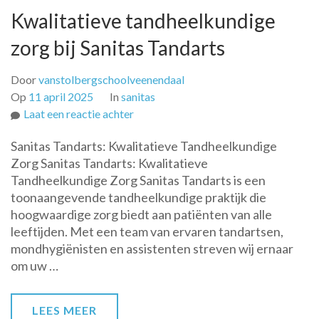
Kwalitatieve tandheelkundige
zorg bij Sanitas Tandarts
Door
vanstolbergschoolveenendaal
Op
11 april 2025
In
sanitas
op
Laat een reactie achter
Kwalitatieve
Sanitas Tandarts: Kwalitatieve Tandheelkundige
tandheelkundige
Zorg Sanitas Tandarts: Kwalitatieve
zorg
Tandheelkundige Zorg Sanitas Tandarts is een
bij
toonaangevende tandheelkundige praktijk die
Sanitas
hoogwaardige zorg biedt aan patiënten van alle
Tandarts
leeftijden. Met een team van ervaren tandartsen,
mondhygiënisten en assistenten streven wij ernaar
om uw …
LEES MEER