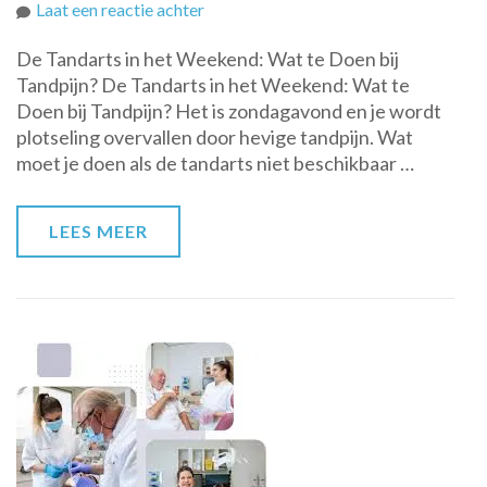
op
Laat een reactie achter
Tandarts
De Tandarts in het Weekend: Wat te Doen bij
Weekend:
Tandpijn? De Tandarts in het Weekend: Wat te
Wat
Doen bij Tandpijn? Het is zondagavond en je wordt
te
plotseling overvallen door hevige tandpijn. Wat
doen
moet je doen als de tandarts niet beschikbaar …
bij
tandpijn
buiten
LEES MEER
kantooruren?