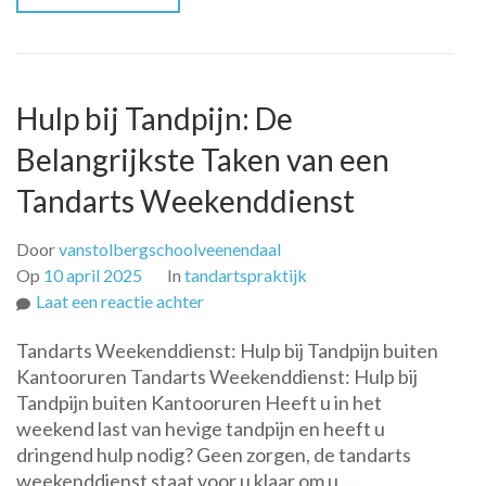
Hulp bij Tandpijn: De
Belangrijkste Taken van een
Tandarts Weekenddienst
Door
vanstolbergschoolveenendaal
Op
10 april 2025
In
tandartspraktijk
op
Laat een reactie achter
Hulp
Tandarts Weekenddienst: Hulp bij Tandpijn buiten
bij
Kantooruren Tandarts Weekenddienst: Hulp bij
Tandpijn:
Tandpijn buiten Kantooruren Heeft u in het
De
weekend last van hevige tandpijn en heeft u
Belangrijkste
dringend hulp nodig? Geen zorgen, de tandarts
Taken
weekenddienst staat voor u klaar om u …
van