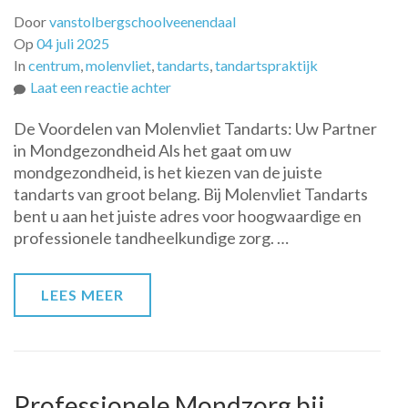
Door
vanstolbergschoolveenendaal
Op
04 juli 2025
In
centrum
,
molenvliet
,
tandarts
,
tandartspraktijk
op
Laat een reactie achter
Molenvliet
De Voordelen van Molenvliet Tandarts: Uw Partner
Tandarts:
in Mondgezondheid Als het gaat om uw
Uw
mondgezondheid, is het kiezen van de juiste
Partner
tandarts van groot belang. Bij Molenvliet Tandarts
voor
bent u aan het juiste adres voor hoogwaardige en
Mondgezondheid
professionele tandheelkundige zorg. …
en
Stralende
Glimlachen
LEES MEER
Professionele Mondzorg bij