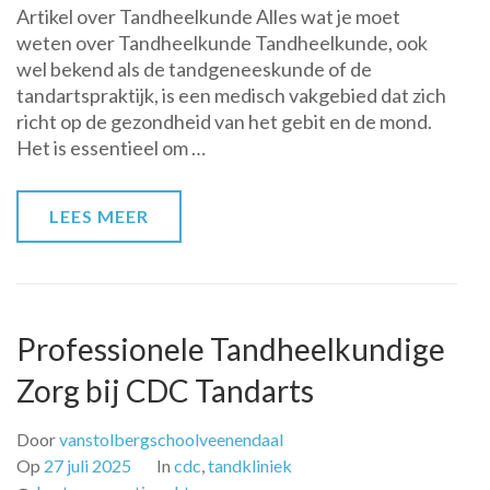
Artikel over Tandheelkunde Alles wat je moet
wat
weten over Tandheelkunde Tandheelkunde, ook
je
wel bekend als de tandgeneeskunde of de
moet
tandartspraktijk, is een medisch vakgebied dat zich
weten
richt op de gezondheid van het gebit en de mond.
over
Het is essentieel om …
tandheelkunde
en
mondgezondheid
LEES MEER
Professionele Tandheelkundige
Zorg bij CDC Tandarts
Door
vanstolbergschoolveenendaal
Op
27 juli 2025
In
cdc
,
tandkliniek