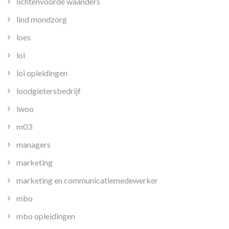
lichtenvoorde waanders
lind mondzorg
loes
loi
loi opleidingen
loodgietersbedrijf
lwoo
m03
managers
marketing
marketing en communicatiemedewerker
mbo
mbo opleidingen