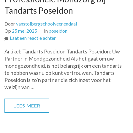
Tandarts Poseidon
Door
vanstolbergschoolveenendaal
Op
25 mei 2025
In
poseidon
op
Laat een reactie achter
Professionele
Artikel: Tandarts Poseidon Tandarts Poseidon: Uw
Mondzorg
Partner in Mondgezondheid Als het gaat om uw
bij
mondgezondheid, is het belangrijk om een tandarts
Tandarts
te hebben waar u op kunt vertrouwen. Tandarts
Poseidon
Poseidon is zo’n partner die zich inzet voor het
welzijn van …
LEES MEER