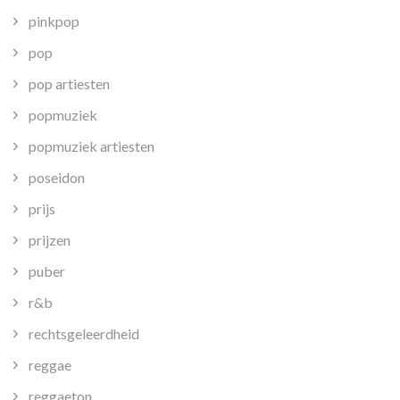
pinkpop
pop
pop artiesten
popmuziek
popmuziek artiesten
poseidon
prijs
prijzen
puber
r&b
rechtsgeleerdheid
reggae
reggaeton