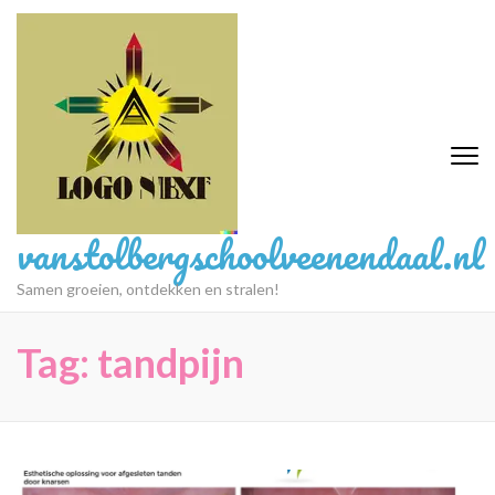
Ga
naar
inhoud
(druk
op
Enter)
vanstolbergschoolveenendaal.nl
Samen groeien, ontdekken en stralen!
Tag:
tandpijn