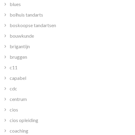
blues
bolhuis tandarts
boskoopse tandartsen
bouwkunde
brigantijn
bruggen
c11
capabel
cdc
centrum
cios
cios opleiding
coaching