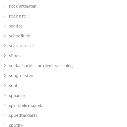
rock artiesten
rock n roll
sanitas
schoolkind
secretaresse
sijben
sociaal juridische dienstverlening
songteksten
soul
spaanse
spirituele muziek
spoedtandarts
spotify