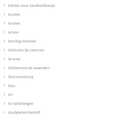
kliniek voor tandheelkunde
kosten
kronen
kroon
leerling monteur
leidsche rijn centrum
leraren
lichtenvoorde waanders
lind mondzorg
loes
loi
loi opleidingen
loodgietersbedrijf