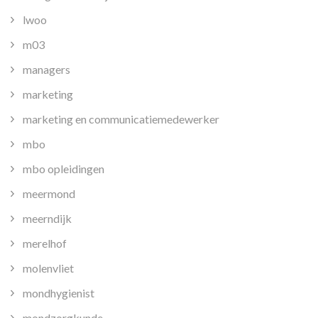
lwoo
m03
managers
marketing
marketing en communicatiemedewerker
mbo
mbo opleidingen
meermond
meerndijk
merelhof
molenvliet
mondhygienist
mondzorgkunde