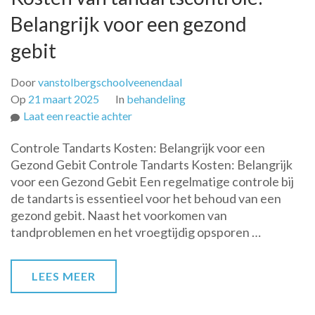
Belangrijk voor een gezond
gebit
Door
vanstolbergschoolveenendaal
Op
21 maart 2025
In
behandeling
op
Laat een reactie achter
Kosten
Controle Tandarts Kosten: Belangrijk voor een
van
Gezond Gebit Controle Tandarts Kosten: Belangrijk
tandartscontrole:
voor een Gezond Gebit Een regelmatige controle bij
Belangrijk
de tandarts is essentieel voor het behoud van een
voor
gezond gebit. Naast het voorkomen van
een
tandproblemen en het vroegtijdig opsporen …
gezond
gebit
LEES MEER