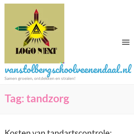
Ga
naar
inhoud
(druk
op
Enter)
vanstolbergschoolveenendaal.nl
Samen groeien, ontdekken en stralen!
Tag:
tandzorg
Kosten van tandartscontrole: