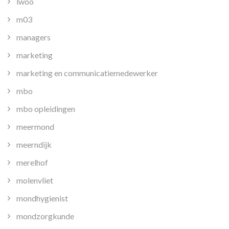
lwoo
m03
managers
marketing
marketing en communicatiemedewerker
mbo
mbo opleidingen
meermond
meerndijk
merelhof
molenvliet
mondhygienist
mondzorgkunde