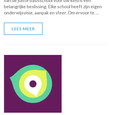
van de juiste basisschool voor uw kind is een
essentiële
belangrijke beslissing. Elke school heeft zijn eigen
stap
onderwijsvisie, aanpak en sfeer. Om ervoor te …
in
het
kiezen
LEES MEER
van
de
juiste
school