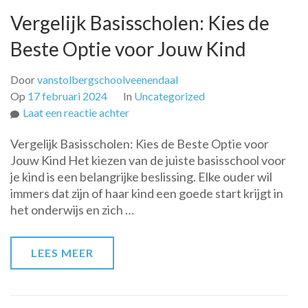
Vergelijk Basisscholen: Kies de
Beste Optie voor Jouw Kind
Door
vanstolbergschoolveenendaal
Op
17 februari 2024
In
Uncategorized
op
Laat een reactie achter
Vergelijk
Vergelijk Basisscholen: Kies de Beste Optie voor
Basisscholen:
Jouw Kind Het kiezen van de juiste basisschool voor
Kies
je kind is een belangrijke beslissing. Elke ouder wil
de
immers dat zijn of haar kind een goede start krijgt in
Beste
het onderwijs en zich …
Optie
voor
Jouw
LEES MEER
Kind