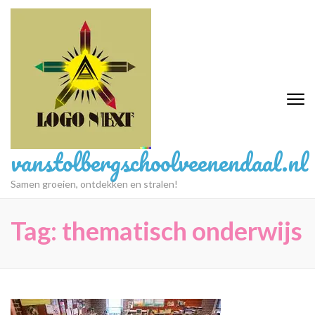
Ga
naar
inhoud
(druk
op
Enter)
vanstolbergschoolveenendaal.nl
Samen groeien, ontdekken en stralen!
Tag:
thematisch onderwijs