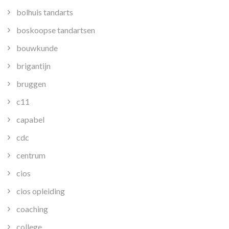
bolhuis tandarts
boskoopse tandartsen
bouwkunde
brigantijn
bruggen
c11
capabel
cdc
centrum
cios
cios opleiding
coaching
college