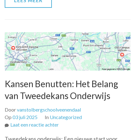
LEES MEER
in
de
Mondzorg
Kansen Benutten: Het Belang
van Tweedekans Onderwijs
Door
vanstolbergschoolveenendaal
Op
03 juli 2025
In
Uncategorized
op
Laat een reactie achter
Kansen
Tweedekans onderwijs: Een nieuwe start voor
Benutten: