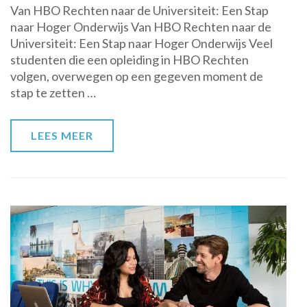
Van HBO Rechten naar de Universiteit: Een Stap
HBO
naar Hoger Onderwijs Van HBO Rechten naar de
Rechten
Universiteit: Een Stap naar Hoger Onderwijs Veel
naar
studenten die een opleiding in HBO Rechten
de
volgen, overwegen op een gegeven moment de
Universiteit:
stap te zetten …
Een
Stap
naar
LEES MEER
Hoger
Onderwijs