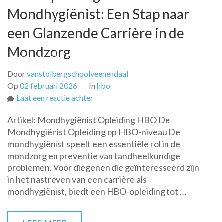
Mondhygiënist: Een Stap naar
een Glanzende Carrière in de
Mondzorg
Door
vanstolbergschoolveenendaal
Op
02 februari 2026
In
hbo
op
Laat een reactie achter
HBO
Artikel: Mondhygiënist Opleiding HBO De
Opleiding
Mondhygiënist Opleiding op HBO-niveau De
tot
mondhygiënist speelt een essentiële rol in de
Mondhygiënist:
mondzorg en preventie van tandheelkundige
Een
problemen. Voor diegenen die geïnteresseerd zijn
Stap
in het nastreven van een carrière als
naar
mondhygiënist, biedt een HBO-opleiding tot …
een
Glanzende
Carrière