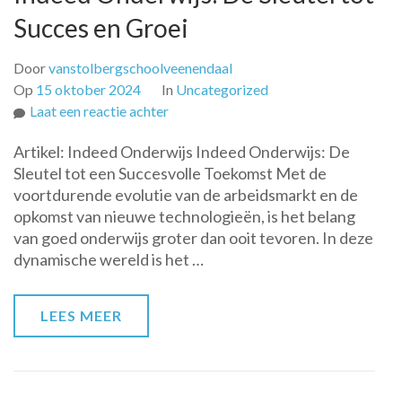
Succes en Groei
Door
vanstolbergschoolveenendaal
Op
15 oktober 2024
In
Uncategorized
op
Laat een reactie achter
Indeed
Artikel: Indeed Onderwijs Indeed Onderwijs: De
Onderwijs:
Sleutel tot een Succesvolle Toekomst Met de
De
voortdurende evolutie van de arbeidsmarkt en de
Sleutel
opkomst van nieuwe technologieën, is het belang
tot
van goed onderwijs groter dan ooit tevoren. In deze
Succes
dynamische wereld is het …
en
Groei
LEES MEER