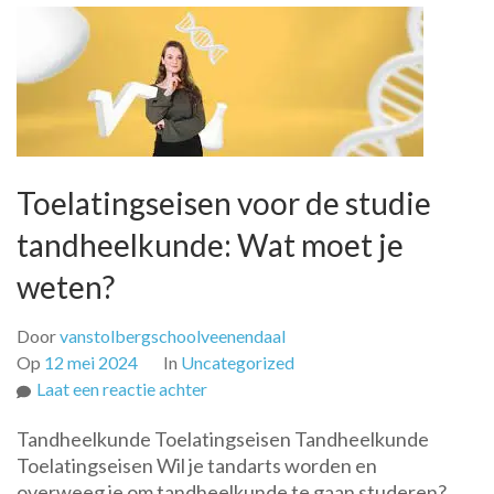
Toelatingseisen voor de studie
tandheelkunde: Wat moet je
weten?
Door
vanstolbergschoolveenendaal
Op
12 mei 2024
In
Uncategorized
op
Laat een reactie achter
Toelatingseisen
Tandheelkunde Toelatingseisen Tandheelkunde
voor
Toelatingseisen Wil je tandarts worden en
de
overweeg je om tandheelkunde te gaan studeren?
studie