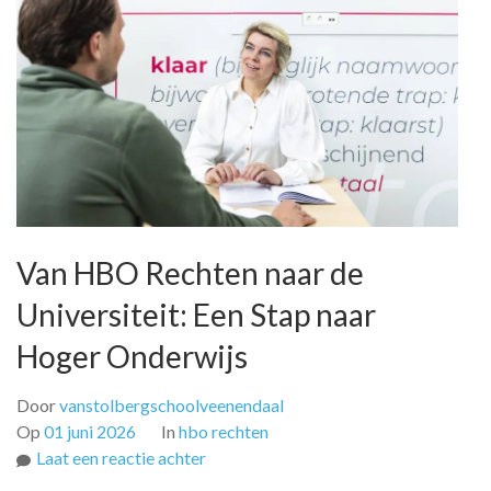
Van HBO Rechten naar de
Universiteit: Een Stap naar
Hoger Onderwijs
Door
vanstolbergschoolveenendaal
Op
01 juni 2026
In
hbo rechten
op
Laat een reactie achter
Van