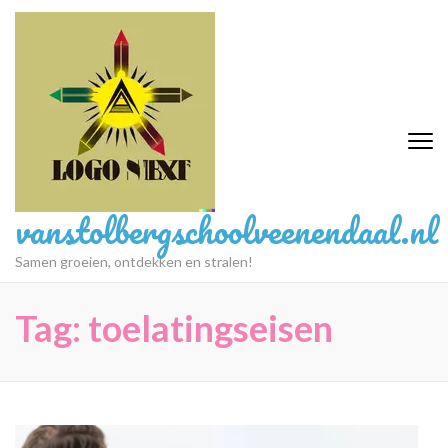
Ga
naar
inhoud
(druk
op
Enter)
vanstolbergschoolveenendaal.nl
Samen groeien, ontdekken en stralen!
Tag:
toelatingseisen