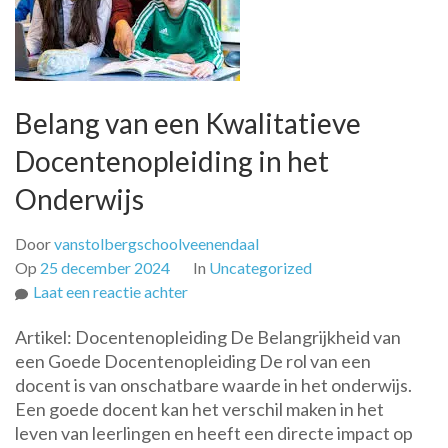
Belang van een Kwalitatieve
Docentenopleiding in het
Onderwijs
Door
vanstolbergschoolveenendaal
Op
25 december 2024
In
Uncategorized
op
Laat een reactie achter
Belang
Artikel: Docentenopleiding De Belangrijkheid van
van
een Goede Docentenopleiding De rol van een
een
docent is van onschatbare waarde in het onderwijs.
Kwalitatieve
Een goede docent kan het verschil maken in het
Docentenopleiding
leven van leerlingen en heeft een directe impact op
in