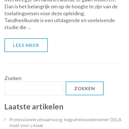
Dan is het belangrijk om op de hoogte te zijn van de
tandheelkunde:
toelatingseisen voor deze opleiding.
Wat
Tandheelkunde is een uitdagende en veeleisende
moet
studie die …
je
weten?
LEES MEER
Zoeken
ZOEKEN
Laatste artikelen
Professionele uitvaartzorg: begrafenisondernemer DELA
staat voor u klaar