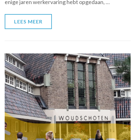
enige jaren werkervaring hebt opgedaan, …
Verrijk
je
Kennis!
LEES MEER