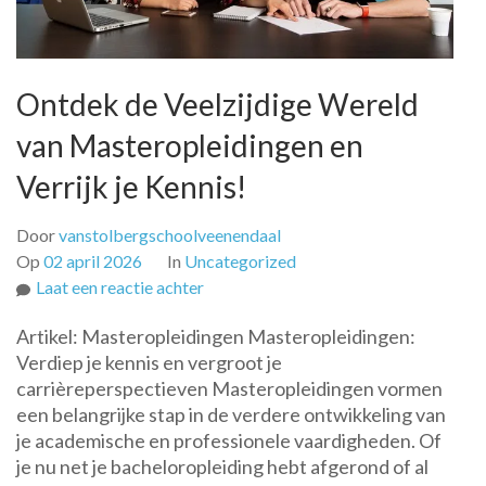
Ontdek de Veelzijdige Wereld
van Masteropleidingen en
Verrijk je Kennis!
Door
vanstolbergschoolveenendaal
Op
02 april 2026
In
Uncategorized
op
Laat een reactie achter
Ontdek
Artikel: Masteropleidingen Masteropleidingen:
de
Verdiep je kennis en vergroot je
Veelzijdige
carrièreperspectieven Masteropleidingen vormen
Wereld
een belangrijke stap in de verdere ontwikkeling van
van
je academische en professionele vaardigheden. Of
Masteropleidingen
je nu net je bacheloropleiding hebt afgerond of al
en