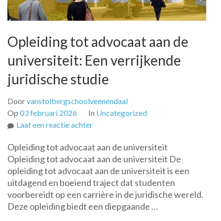
Opleiding tot advocaat aan de
universiteit: Een verrijkende
juridische studie
Door
vanstolbergschoolveenendaal
Op
03 februari 2026
In
Uncategorized
op
Laat een reactie achter
Opleiding
Opleiding tot advocaat aan de universiteit
tot
Opleiding tot advocaat aan de universiteit De
advocaat
opleiding tot advocaat aan de universiteit is een
aan
uitdagend en boeiend traject dat studenten
de
voorbereidt op een carrière in de juridische wereld.
universiteit:
Deze opleiding biedt een diepgaande …
Een
verrijkende