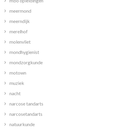
mbo opleidingen
meermond
meerndijk
merelhof
molenvliet
mondhygienist
mondzorgkunde
motown
muziek
nacht
narcose tandarts
narcosetandarts
natuurkunde