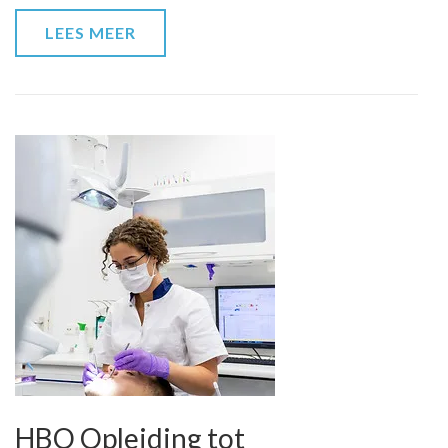
juridische
LEES MEER
studie
HBO Opleiding tot