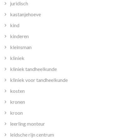
juridisch
kastanjehoeve
kind
kinderen
kleinsman
kliniek
kliniek tandheelkunde
kliniek voor tandheelkunde
kosten
kronen
kroon
leerling monteur
leidsche rijn centrum