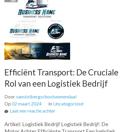
Efficiënt Transport: De Cruciale
Rol van een Logistiek Bedrijf
Door
vanstolbergschoolveenendaal
Op
02 maart 2024
In
Uncategorized
op
Laat een reactie achter
Efficiënt
Artikel: Logistiek Bedrijf Logistiek Bedrijf: De
Transport:
Motor Achter Efficiënte Transport Een logistiek
De