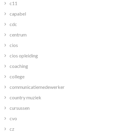
c11
capabel
cdc
centrum
cios
cios opleiding
coaching
college
communicatiemedewerker
country muziek
cursussen
cvo
cz