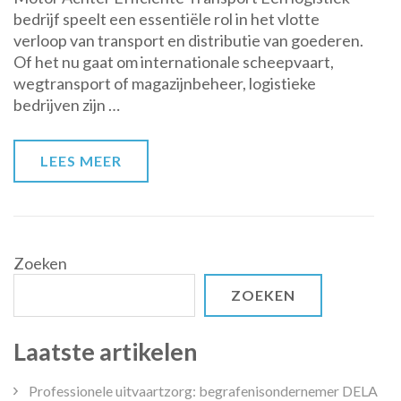
bedrijf speelt een essentiële rol in het vlotte
Cruciale
verloop van transport en distributie van goederen.
Rol
Of het nu gaat om internationale scheepvaart,
van
wegtransport of magazijnbeheer, logistieke
een
bedrijven zijn …
Logistiek
Bedrijf
LEES MEER
Zoeken
ZOEKEN
Laatste artikelen
Professionele uitvaartzorg: begrafenisondernemer DELA