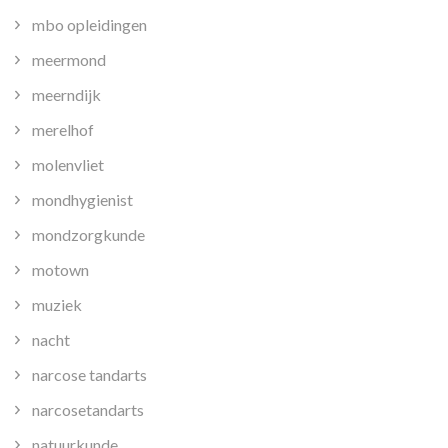
mbo opleidingen
meermond
meerndijk
merelhof
molenvliet
mondhygienist
mondzorgkunde
motown
muziek
nacht
narcose tandarts
narcosetandarts
natuurkunde