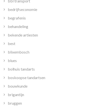
bbl transport
bedrijfseconomie
begrafenis
behandeling
bekende artiesten
best
blixembosch
blues
bolhuis tandarts
boskoopse tandartsen
bouwkunde
brigantijn
bruggen