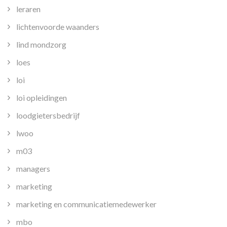
leraren
lichtenvoorde waanders
lind mondzorg
loes
loi
loi opleidingen
loodgietersbedrijf
lwoo
m03
managers
marketing
marketing en communicatiemedewerker
mbo