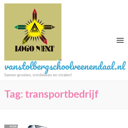
Ga
naar
inhoud
(druk
op
Enter)
vanstolbergschoolveenendaal.nl
Samen groeien, ontdekken en stralen!
Tag:
transportbedrijf