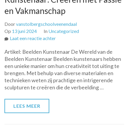
en Vakmanschap
Door
vanstolbergschoolveenendaal
Op
13 juni 2024
In
Uncategorized
op
Laat een reactie achter
De
Artikel: Beelden Kunstenaar De Wereld van de
Magie
Beelden Kunstenaar Beelden kunstenaars hebben
van
een unieke manier om hun creativiteit tot uiting te
de
brengen. Met behulp van diverse materialen en
Beelden
technieken weten zij prachtige en intrigerende
Kunstenaar:
sculpturen te creëren die de verbeelding …
Creëren
met
Passie
LEES MEER
en
Vakmanschap