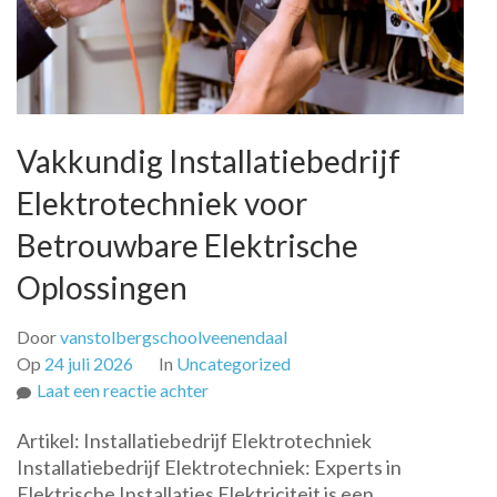
Vakkundig Installatiebedrijf
Elektrotechniek voor
Betrouwbare Elektrische
Oplossingen
Door
vanstolbergschoolveenendaal
Op
24 juli 2026
In
Uncategorized
op
Laat een reactie achter
Vakkundig
Artikel: Installatiebedrijf Elektrotechniek
Installatiebedrijf
Installatiebedrijf Elektrotechniek: Experts in
Elektrotechniek
Elektrische Installaties Elektriciteit is een
voor