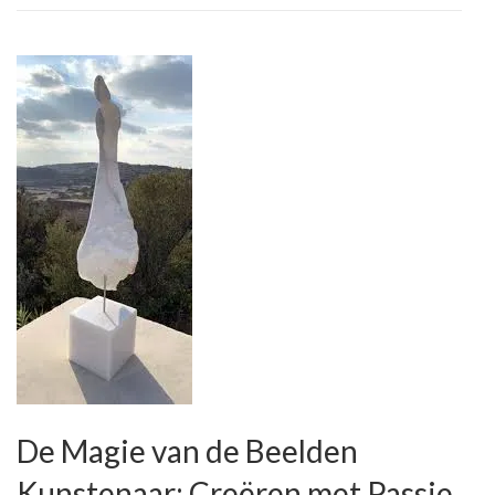
Techniek
De Magie van de Beelden
Kunstenaar: Creëren met Passie