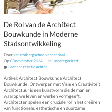
De Rol van de Architect
Bouwkunde in Moderne
Stadsontwikkeling
Door
vanstolbergschoolveenendaal
Op
03 november 2024
In
Uncategorized
op
Laat een reactie achter
De
Artikel: Architect Bouwkunde Architect
Rol
Bouwkunde: Ontwerpen met Visie en Creativiteit
van
Architectuur is een kunstvorm die de manier
de
waarop we leven en werken vormgeeft.
Architect
Architecten spelen een cruciale rol in het creëren
Bouwkunde
van functionele, esthetische en duurzame
in