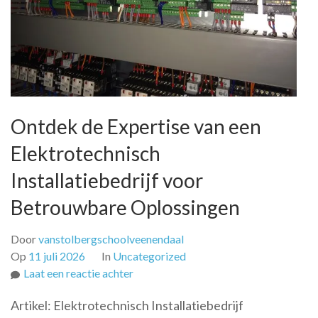
Ontdek de Expertise van een
Elektrotechnisch
Installatiebedrijf voor
Betrouwbare Oplossingen
Door
vanstolbergschoolveenendaal
Op
11 juli 2026
In
Uncategorized
op
Laat een reactie achter
Ontdek
Artikel: Elektrotechnisch Installatiebedrijf
de