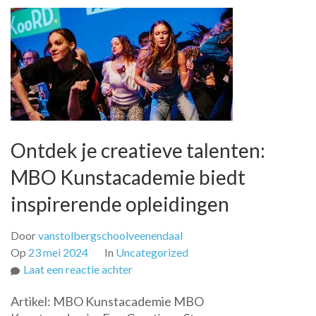
Ontdek je creatieve talenten:
MBO Kunstacademie biedt
inspirerende opleidingen
Door
vanstolbergschoolveenendaal
Op
23 mei 2024
In
Uncategorized
op
Laat een reactie achter
Ontdek
Artikel: MBO Kunstacademie MBO
je