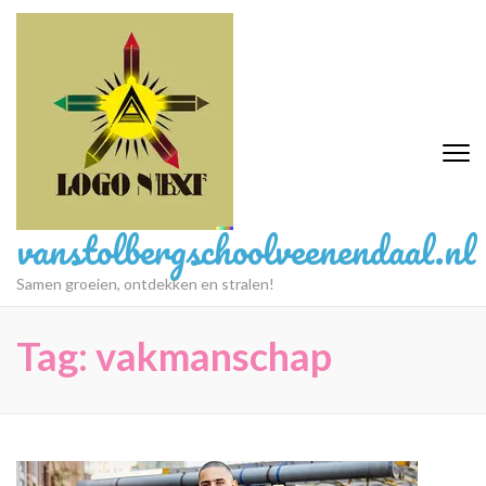
Ga
naar
inhoud
(druk
op
Enter)
vanstolbergschoolveenendaal.nl
Samen groeien, ontdekken en stralen!
Tag:
vakmanschap