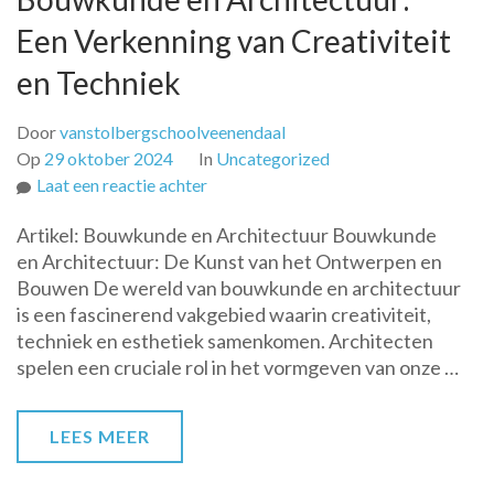
Een Verkenning van Creativiteit
en Techniek
Door
vanstolbergschoolveenendaal
Op
29 oktober 2024
In
Uncategorized
op
Laat een reactie achter
De
Artikel: Bouwkunde en Architectuur Bouwkunde
Samensmelting
en Architectuur: De Kunst van het Ontwerpen en
van
Bouwen De wereld van bouwkunde en architectuur
Bouwkunde
is een fascinerend vakgebied waarin creativiteit,
en
techniek en esthetiek samenkomen. Architecten
Architectuur:
spelen een cruciale rol in het vormgeven van onze …
Een
Verkenning
van
LEES MEER
Creativiteit
en