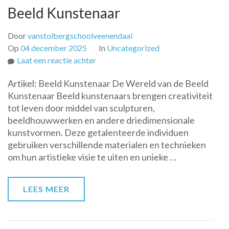
Beeld Kunstenaar
Door
vanstolbergschoolveenendaal
Op
04 december 2025
In
Uncategorized
op
Laat een reactie achter
De
Artikel: Beeld Kunstenaar De Wereld van de Beeld
Creatieve
Kunstenaar Beeld kunstenaars brengen creativiteit
Wereld
tot leven door middel van sculpturen,
van
beeldhouwwerken en andere driedimensionale
de
kunstvormen. Deze getalenteerde individuen
Beeld
gebruiken verschillende materialen en technieken
Kunstenaar
om hun artistieke visie te uiten en unieke …
LEES MEER