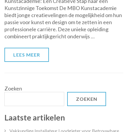
Kunstacademie: Een Creatieve Stap naar een
creatieve
Kunstzinnige Toekomst De MBO Kunstacademie
talenten:
biedt jonge creatievelingen de mogelijkheid om hun
MBO
passie voor kunst en design om te zetten in een
Kunstacademie
professionele carrière. Deze unieke opleiding
biedt
combineert praktijkgericht onderwijs …
inspirerende
opleidingen
LEES MEER
Zoeken
ZOEKEN
Laatste artikelen
Vakkundige Installateur Loodgieter voor Betrouwbare