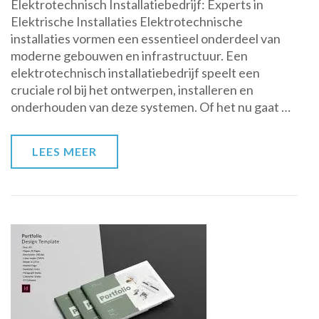
Elektrotechnisch Installatiebedrijf: Experts in
Expertise
Elektrische Installaties Elektrotechnische
van
installaties vormen een essentieel onderdeel van
een
moderne gebouwen en infrastructuur. Een
Elektrotechnisch
elektrotechnisch installatiebedrijf speelt een
Installatiebedrijf
cruciale rol bij het ontwerpen, installeren en
voor
onderhouden van deze systemen. Of het nu gaat …
Betrouwbare
Oplossingen
LEES MEER