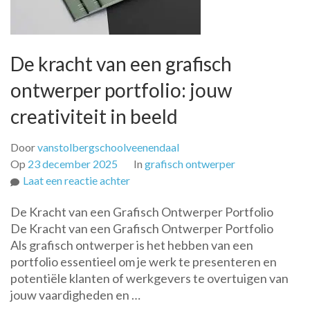
De kracht van een grafisch
ontwerper portfolio: jouw
creativiteit in beeld
Door
vanstolbergschoolveenendaal
Op
23 december 2025
In
grafisch ontwerper
op
Laat een reactie achter
De
De Kracht van een Grafisch Ontwerper Portfolio
kracht
De Kracht van een Grafisch Ontwerper Portfolio
van
Als grafisch ontwerper is het hebben van een
een
portfolio essentieel om je werk te presenteren en
grafisch
potentiële klanten of werkgevers te overtuigen van
ontwerper
jouw vaardigheden en …
portfolio: