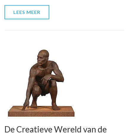
jouw
creativiteit
LEES MEER
in
beeld
De Creatieve Wereld van de