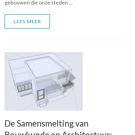
gebouwen die onze steden …
Moderne
Stadsontwikkeling
LEES MEER
De Samensmelting van
Bouwkunde en Architectuur: