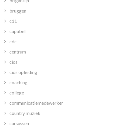
brigantijn
bruggen
c11
capabel
cdc
centrum
cios
cios opleiding
coaching
college
communicatiemedewerker
country muziek
cursussen