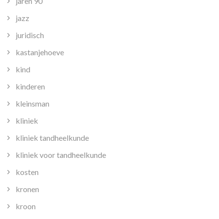
jaren 90
jazz
juridisch
kastanjehoeve
kind
kinderen
kleinsman
kliniek
kliniek tandheelkunde
kliniek voor tandheelkunde
kosten
kronen
kroon