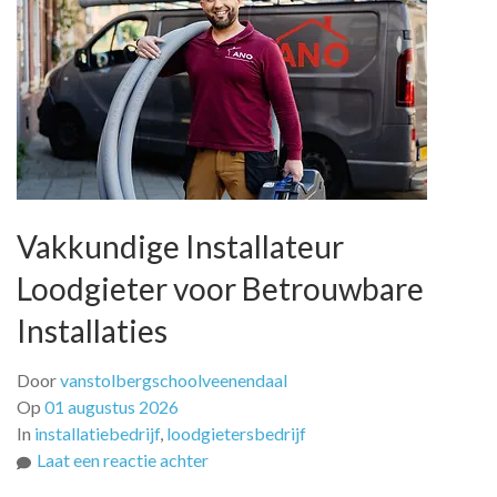
Vakkundige Installateur
Loodgieter voor Betrouwbare
Installaties
Door
vanstolbergschoolveenendaal
Op
01 augustus 2026
In
installatiebedrijf
,
loodgietersbedrijf
op
Laat een reactie achter
Vakkundige