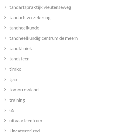
tandartspraktijk vleutenseweg
tandartsverzekering
tandheelkunde
tandheelkundig centrum de meern
tandkliniek
tandsteen
timko
tjan
tomorrowland
training
u5
uitvaartcentrum
Uncategorized