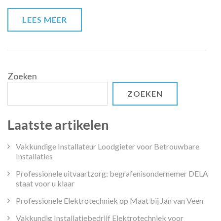
het
kiezen
LEES MEER
van
de
juiste
school
Zoeken
ZOEKEN
Laatste artikelen
Vakkundige Installateur Loodgieter voor Betrouwbare
Installaties
Professionele uitvaartzorg: begrafenisondernemer DELA
staat voor u klaar
Professionele Elektrotechniek op Maat bij Jan van Veen
Vakkundig Installatiebedrijf Elektrotechniek voor