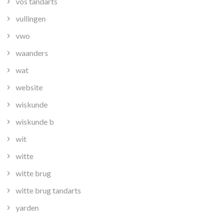
vos tandarts
vullingen
vwo
waanders
wat
website
wiskunde
wiskunde b
wit
witte
witte brug
witte brug tandarts
yarden