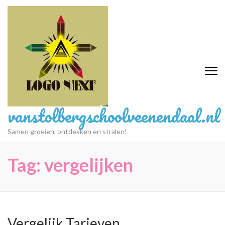
Ga
naar
inhoud
(druk
op
Enter)
vanstolbergschoolveenendaal.nl
Samen groeien, ontdekken en stralen!
Tag:
vergelijken
Vergelijk Tarieven