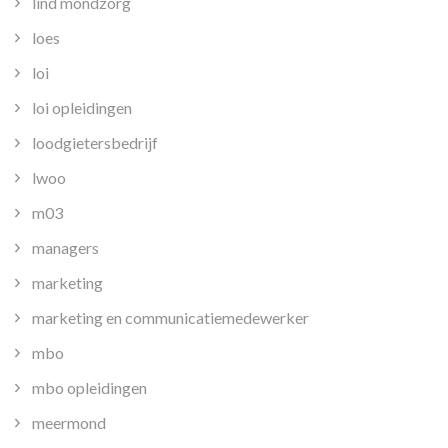
lind mondzorg
loes
loi
loi opleidingen
loodgietersbedrijf
lwoo
m03
managers
marketing
marketing en communicatiemedewerker
mbo
mbo opleidingen
meermond