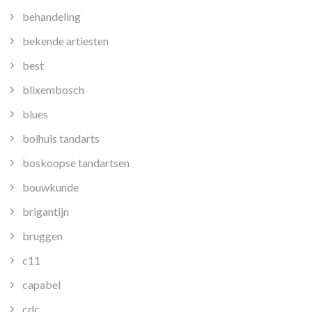
behandeling
bekende artiesten
best
blixembosch
blues
bolhuis tandarts
boskoopse tandartsen
bouwkunde
brigantijn
bruggen
c11
capabel
cdc