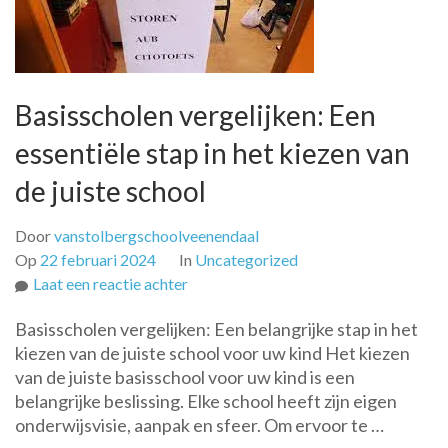
Basisscholen vergelijken: Een
essentiële stap in het kiezen van
de juiste school
Door
vanstolbergschoolveenendaal
Op
22 februari 2024
In
Uncategorized
op
Laat een reactie achter
Basisscholen
Basisscholen vergelijken: Een belangrijke stap in het
vergelijken:
kiezen van de juiste school voor uw kind Het kiezen
Een
van de juiste basisschool voor uw kind is een
essentiële
belangrijke beslissing. Elke school heeft zijn eigen
stap
onderwijsvisie, aanpak en sfeer. Om ervoor te …
in