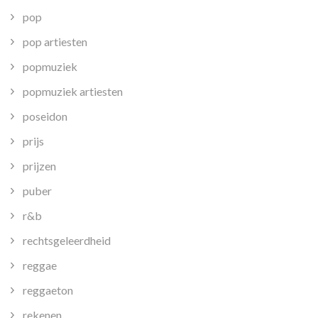
pop
pop artiesten
popmuziek
popmuziek artiesten
poseidon
prijs
prijzen
puber
r&b
rechtsgeleerdheid
reggae
reggaeton
rekenen