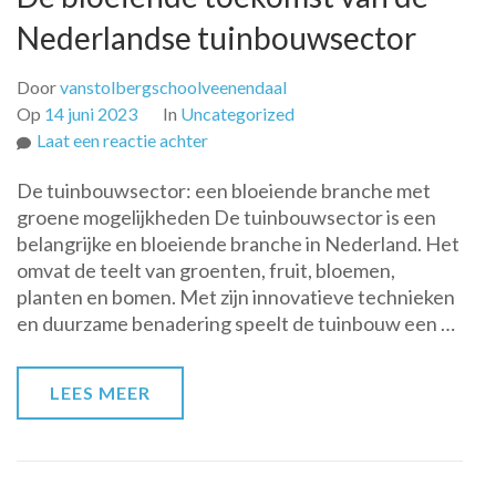
Nederlandse tuinbouwsector
Door
vanstolbergschoolveenendaal
Op
14 juni 2023
In
Uncategorized
op
Laat een reactie achter
De
De tuinbouwsector: een bloeiende branche met
bloeiende
groene mogelijkheden De tuinbouwsector is een
toekomst
belangrijke en bloeiende branche in Nederland. Het
van
omvat de teelt van groenten, fruit, bloemen,
de
planten en bomen. Met zijn innovatieve technieken
Nederlandse
en duurzame benadering speelt de tuinbouw een …
tuinbouwsector
LEES MEER