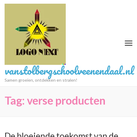
Ga
naar
inhoud
(druk
op
Enter)
vanstolbergschoolveenendaal.nl
Samen groeien, ontdekken en stralen!
Tag:
verse producten
De bloeiende toekomst van de