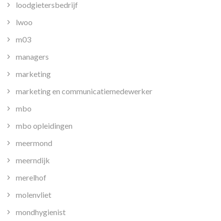
loodgietersbedrijf
lwoo
m03
managers
marketing
marketing en communicatiemedewerker
mbo
mbo opleidingen
meermond
meerndijk
merelhof
molenvliet
mondhygienist