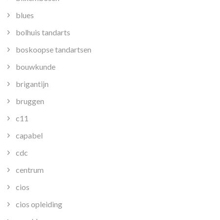
blues
bolhuis tandarts
boskoopse tandartsen
bouwkunde
brigantijn
bruggen
c11
capabel
cdc
centrum
cios
cios opleiding