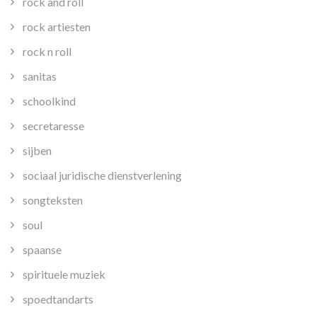
rock and roll
rock artiesten
rock n roll
sanitas
schoolkind
secretaresse
sijben
sociaal juridische dienstverlening
songteksten
soul
spaanse
spirituele muziek
spoedtandarts