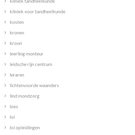
kliniek tandheelkunde
kliniek voor tandheelkunde
kosten
kronen
kroon
leerling monteur
leidsche rijn centrum
leraren
lichtenvoorde waanders
lind mondzorg
loes
loi
loi opleidingen