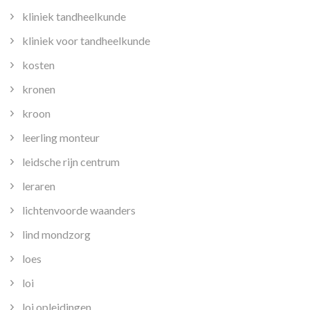
kliniek tandheelkunde
kliniek voor tandheelkunde
kosten
kronen
kroon
leerling monteur
leidsche rijn centrum
leraren
lichtenvoorde waanders
lind mondzorg
loes
loi
loi opleidingen