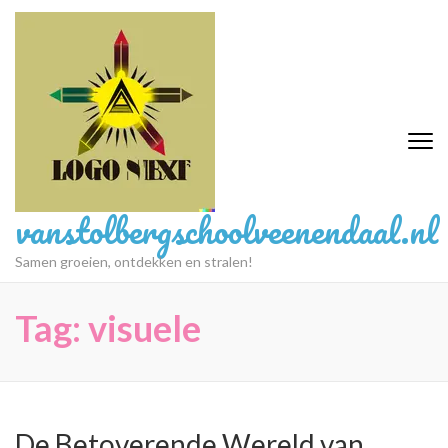
Ga
naar
inhoud
(druk
op
Enter)
vanstolbergschoolveenendaal.nl
Samen groeien, ontdekken en stralen!
Tag:
visuele
De Betoverende Wereld van