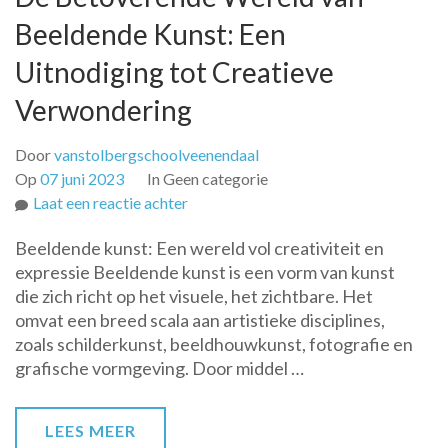
Beeldende Kunst: Een
Uitnodiging tot Creatieve
Verwondering
Door
vanstolbergschoolveenendaal
Op
07 juni 2023
In Geen categorie
op
Laat een reactie achter
De
Beeldende kunst: Een wereld vol creativiteit en
Betoverende
expressie Beeldende kunst is een vorm van kunst
Wereld
die zich richt op het visuele, het zichtbare. Het
van
omvat een breed scala aan artistieke disciplines,
Beeldende
zoals schilderkunst, beeldhouwkunst, fotografie en
Kunst:
grafische vormgeving. Door middel …
Een
Uitnodiging
tot
LEES MEER
Creatieve