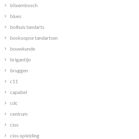
blixembosch
blues
bolhuis tandarts
boskoopse tandartsen
bouwkunde
brigantijn
bruggen
c11
capabel
cdc
centrum
cios
cios opleiding