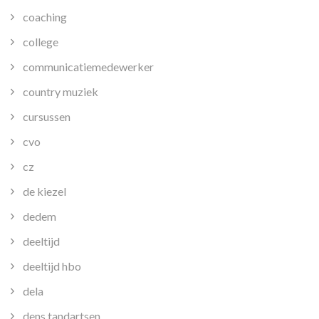
coaching
college
communicatiemedewerker
country muziek
cursussen
cvo
cz
de kiezel
dedem
deeltijd
deeltijd hbo
dela
dens tandartsen