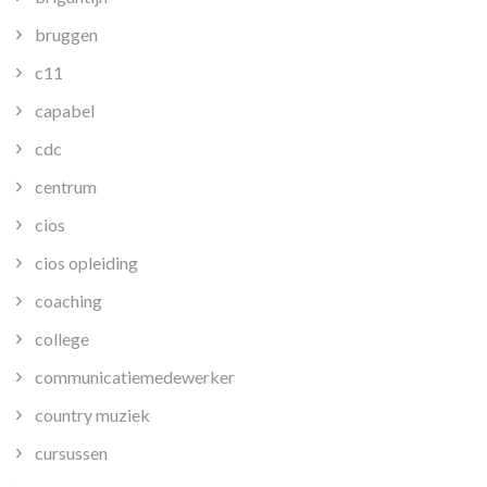
bruggen
c11
capabel
cdc
centrum
cios
cios opleiding
coaching
college
communicatiemedewerker
country muziek
cursussen