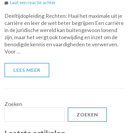
op
Laat een reactie achter
Combineer
Deeltijdopleiding Rechten: Haal het maximale uit je
werk
carrière en leer de wet beter begrijpen Een carrière
en
in de juridische wereld kan buitengewoon lonend
studie
zijn, maar het vergt ook toewijding en inzet om de
met
benodigde kennis en vaardigheden te verwerven.
een
Voor …
deeltijdopleiding
Rechten
voor
LEES MEER
een
succesvolle
carrière
Zoeken
ZOEKEN