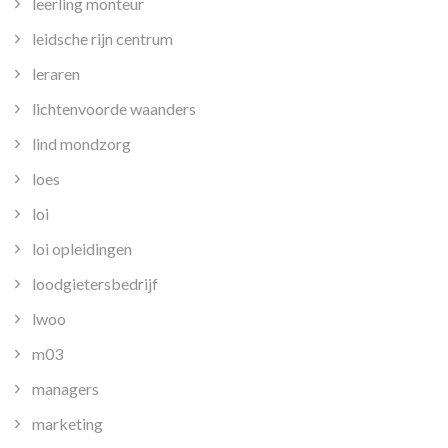
leerling monteur
leidsche rijn centrum
leraren
lichtenvoorde waanders
lind mondzorg
loes
loi
loi opleidingen
loodgietersbedrijf
lwoo
m03
managers
marketing