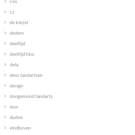
cvo
cz
de kiezel
dedem
deeltijd
deeltijd hbo
dela
dens tandartsen
design
dongemond tandarts
dsw
dudok
eindhoven