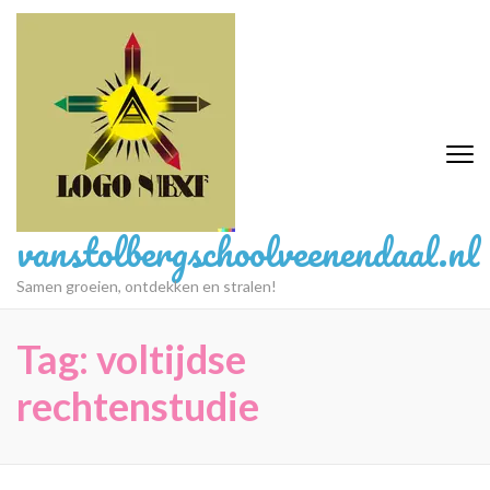
Ga
naar
inhoud
(druk
op
Enter)
vanstolbergschoolveenendaal.nl
Samen groeien, ontdekken en stralen!
Tag:
voltijdse
rechtenstudie