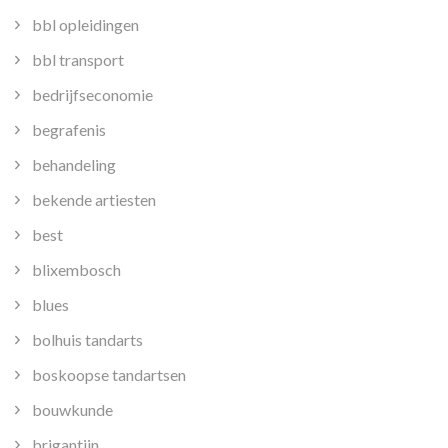
bbl opleidingen
bbl transport
bedrijfseconomie
begrafenis
behandeling
bekende artiesten
best
blixembosch
blues
bolhuis tandarts
boskoopse tandartsen
bouwkunde
brigantijn