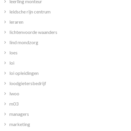
leerling monteur
leidsche rijn centrum
leraren
lichtenvoorde waanders
lind mondzorg
loes
loi
loi opleidingen
loodgietersbedrijf
lwoo
m03
managers
marketing