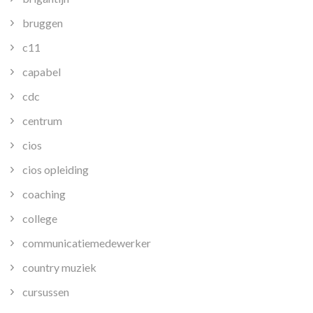
bruggen
c11
capabel
cdc
centrum
cios
cios opleiding
coaching
college
communicatiemedewerker
country muziek
cursussen