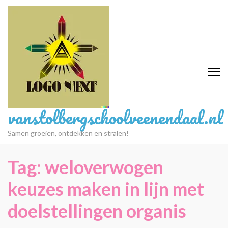
Ga
naar
inhoud
(druk
op
Enter)
vanstolbergschoolveenendaal.nl
Samen groeien, ontdekken en stralen!
Tag:
weloverwogen
keuzes maken in lijn met
doelstellingen organis