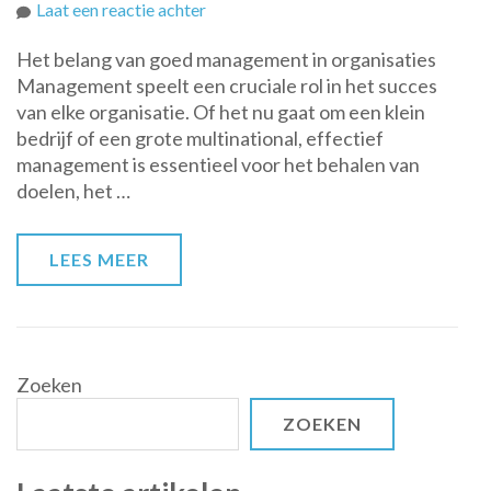
op
Laat een reactie achter
Het
Het belang van goed management in organisaties
Belang
Management speelt een cruciale rol in het succes
van
van elke organisatie. Of het nu gaat om een klein
Effectief
bedrijf of een grote multinational, effectief
Management
management is essentieel voor het behalen van
in
doelen, het …
Moderne
Organisaties
LEES MEER
Zoeken
ZOEKEN