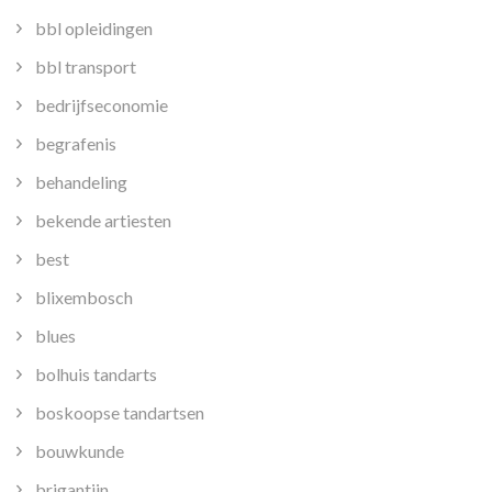
bbl opleidingen
bbl transport
bedrijfseconomie
begrafenis
behandeling
bekende artiesten
best
blixembosch
blues
bolhuis tandarts
boskoopse tandartsen
bouwkunde
brigantijn