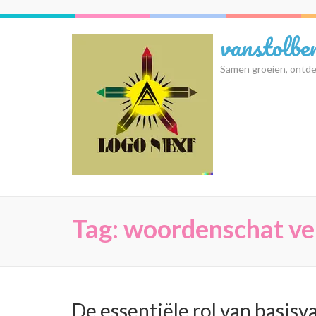
Ga
naar
vanstolbe
inhoud
(druk
Samen groeien, ontde
op
Enter)
Tag:
woordenschat ve
De essentiële rol van basisv