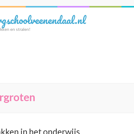
rgschoolveenendaal.nl
kken en stralen!
rgroten
akken in het onderwijs