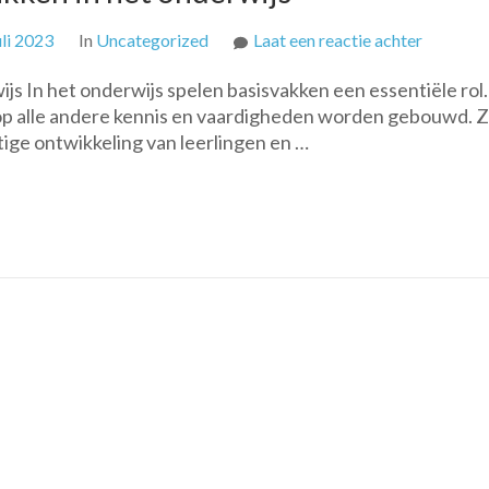
op
uli 2023
In
Uncategorized
Laat een reactie achter
De
s In het onderwijs spelen basisvakken een essentiële rol.
essentiël
 alle andere kennis en vaardigheden worden gebouwd. 
rol
ige ontwikkeling van leerlingen en …
van
basisva
in
het
onderwij