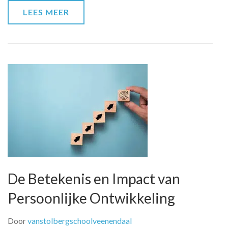
en
LEES MEER
Zelfverbetering
De Betekenis en Impact van
Persoonlijke Ontwikkeling
Door
vanstolbergschoolveenendaal