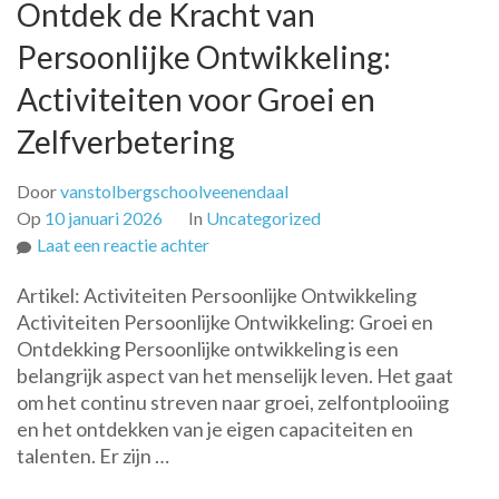
Ontdek de Kracht van
Persoonlijke Ontwikkeling:
Activiteiten voor Groei en
Zelfverbetering
Door
vanstolbergschoolveenendaal
Op
10 januari 2026
In
Uncategorized
op
Laat een reactie achter
Ontdek
Artikel: Activiteiten Persoonlijke Ontwikkeling
de
Activiteiten Persoonlijke Ontwikkeling: Groei en
Kracht
Ontdekking Persoonlijke ontwikkeling is een
van
belangrijk aspect van het menselijk leven. Het gaat
Persoonlijke
om het continu streven naar groei, zelfontplooiing
Ontwikkeling:
en het ontdekken van je eigen capaciteiten en
Activiteiten
talenten. Er zijn …
voor
Groei