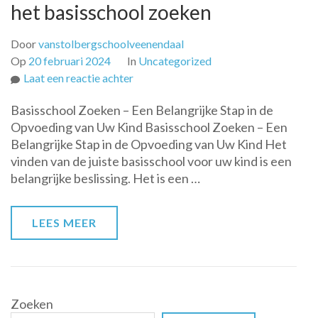
het basisschool zoeken
Door
vanstolbergschoolveenendaal
Op
20 februari 2024
In
Uncategorized
op
Laat een reactie achter
Op
Basisschool Zoeken – Een Belangrijke Stap in de
zoek
Opvoeding van Uw Kind Basisschool Zoeken – Een
naar
Belangrijke Stap in de Opvoeding van Uw Kind Het
de
vinden van de juiste basisschool voor uw kind is een
juiste
belangrijke beslissing. Het is een …
basisschool:
tips
en
LEES MEER
advies
bij
het
basisschool
zoeken
Zoeken