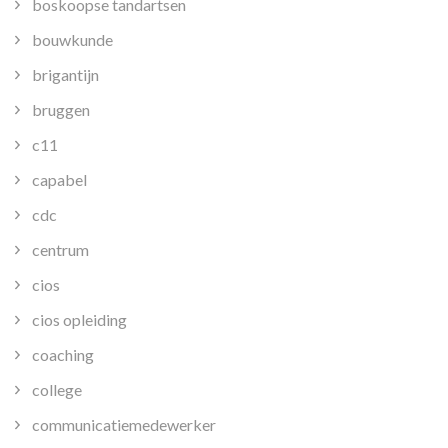
boskoopse tandartsen
bouwkunde
brigantijn
bruggen
c11
capabel
cdc
centrum
cios
cios opleiding
coaching
college
communicatiemedewerker