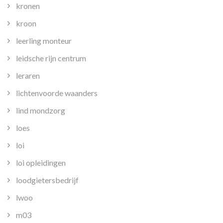
kronen
kroon
leerling monteur
leidsche rijn centrum
leraren
lichtenvoorde waanders
lind mondzorg
loes
loi
loi opleidingen
loodgietersbedrijf
lwoo
m03