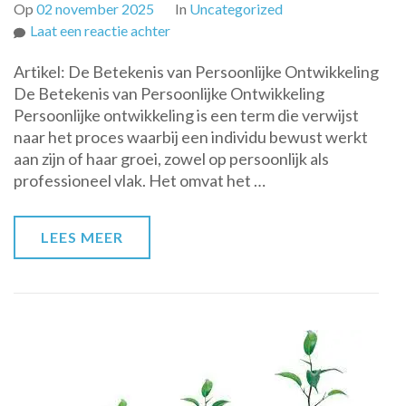
Op
02 november 2025
In
Uncategorized
op
Laat een reactie achter
De
Artikel: De Betekenis van Persoonlijke Ontwikkeling
Betekenis
De Betekenis van Persoonlijke Ontwikkeling
en
Persoonlijke ontwikkeling is een term die verwijst
Impact
naar het proces waarbij een individu bewust werkt
van
aan zijn of haar groei, zowel op persoonlijk als
Persoonlijke
professioneel vlak. Het omvat het …
Ontwikkeling
LEES MEER