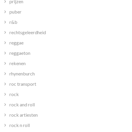
prijzen
puber
r&b
rechtsgeleerdheid
reggae
reggaeton
rekenen
rhynenburch
roc transport
rock
rock and roll
rock artiesten
rock n roll