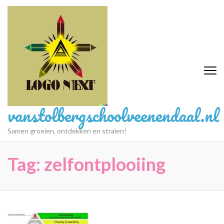
Ga
naar
inhoud
(druk
op
Enter)
vanstolbergschoolveenendaal.nl
Samen groeien, ontdekken en stralen!
Tag:
zelfontplooiing