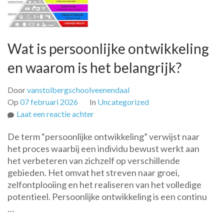
Wat is persoonlijke ontwikkeling
en waarom is het belangrijk?
Door
vanstolbergschoolveenendaal
Op
07 februari 2026
In
Uncategorized
op
Laat een reactie achter
Wat
De term “persoonlijke ontwikkeling” verwijst naar
is
het proces waarbij een individu bewust werkt aan
persoonlijke
het verbeteren van zichzelf op verschillende
ontwikkeling
gebieden. Het omvat het streven naar groei,
en
zelfontplooiing en het realiseren van het volledige
waarom
potentieel. Persoonlijke ontwikkeling is een continu
is
…
het
belangrijk?