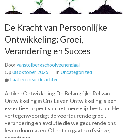
De Kracht van Persoonlijke
Ontwikkeling: Groei,
Verandering en Succes
Door
vanstolbergschoolveenendaal
Op
08 oktober 2025
In
Uncategorized
op
Laat een reactie achter
De
Artikel: Ontwikkeling De Belangrijke Rol van
Kracht
Ontwikkeling in Ons Leven Ontwikkeling is een
van
essentieel aspect van het menselijk bestaan. Het
Persoonlijke
vertegenwoordigt de voortdurende groei,
Ontwikkeling:
verandering en evolutie die we gedurende ons
Groei,
leven doormaken. Of het nu gaat om fysieke,
Verandering
cognitieve, …