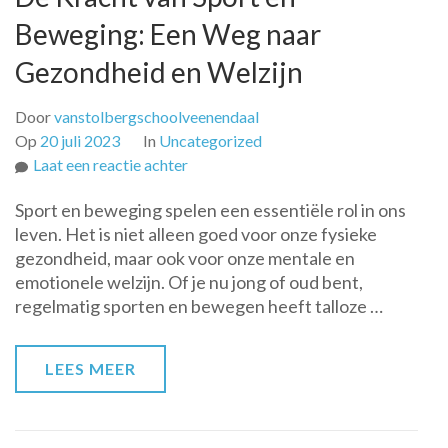
Beweging: Een Weg naar
Gezondheid en Welzijn
Door
vanstolbergschoolveenendaal
Op
20 juli 2023
In
Uncategorized
op
Laat een reactie achter
De
Sport en beweging spelen een essentiële rol in ons
Kracht
leven. Het is niet alleen goed voor onze fysieke
van
gezondheid, maar ook voor onze mentale en
Sport
emotionele welzijn. Of je nu jong of oud bent,
en
regelmatig sporten en bewegen heeft talloze …
Beweging:
Een
Weg
LEES MEER
naar
Gezondheid
en