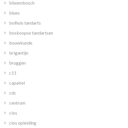
blixembosch
blues
bolhuis tandarts
boskoopse tandartsen
bouwkunde
brigantijn
bruggen
c11
capabel
cdc
centrum
cios
cios opleiding