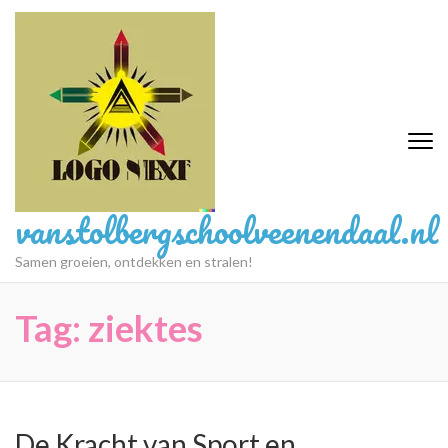
Ga
naar
inhoud
(druk
op
Enter)
vanstolbergschoolveenendaal.nl
Samen groeien, ontdekken en stralen!
Tag:
ziektes
De Kracht van Sport en