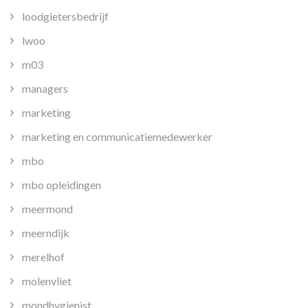
loodgietersbedrijf
lwoo
m03
managers
marketing
marketing en communicatiemedewerker
mbo
mbo opleidingen
meermond
meerndijk
merelhof
molenvliet
mondhygienist