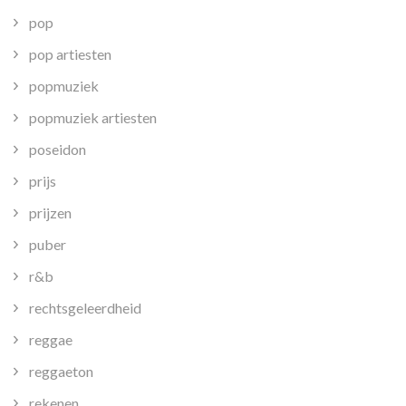
pop
pop artiesten
popmuziek
popmuziek artiesten
poseidon
prijs
prijzen
puber
r&b
rechtsgeleerdheid
reggae
reggaeton
rekenen