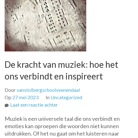
De kracht van muziek: hoe het
ons verbindt en inspireert
Door
vanstolbergschoolveenendaal
Op
27 mei 2023
In
Uncategorized
op
Laat een reactie achter
De
Muziek is een universele taal die ons verbindt en
kracht
emoties kan oproepen die woorden niet kunnen
van
uitdrukken. Of het nu gaat om het luisteren naar
muziek: