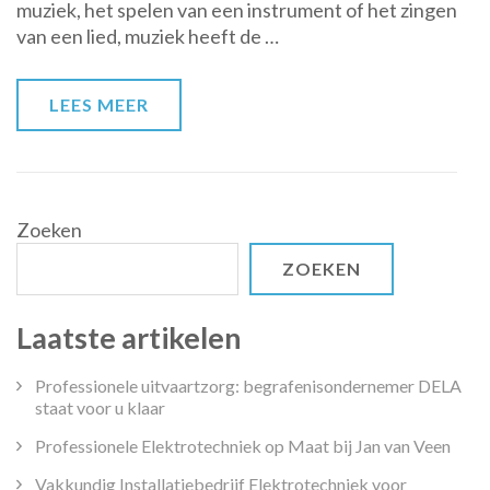
muziek, het spelen van een instrument of het zingen
hoe
van een lied, muziek heeft de …
het
ons
verbindt
LEES MEER
en
inspireert
Zoeken
ZOEKEN
Laatste artikelen
Professionele uitvaartzorg: begrafenisondernemer DELA
staat voor u klaar
Professionele Elektrotechniek op Maat bij Jan van Veen
Vakkundig Installatiebedrijf Elektrotechniek voor