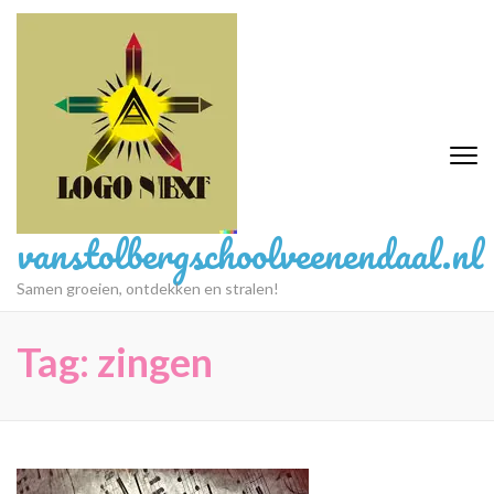
Ga
naar
inhoud
(druk
op
Enter)
vanstolbergschoolveenendaal.nl
Samen groeien, ontdekken en stralen!
Tag:
zingen