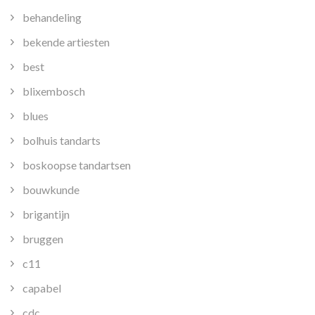
behandeling
bekende artiesten
best
blixembosch
blues
bolhuis tandarts
boskoopse tandartsen
bouwkunde
brigantijn
bruggen
c11
capabel
cdc