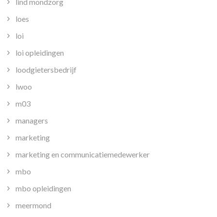
lind mondzorg
loes
loi
loi opleidingen
loodgietersbedrijf
lwoo
m03
managers
marketing
marketing en communicatiemedewerker
mbo
mbo opleidingen
meermond