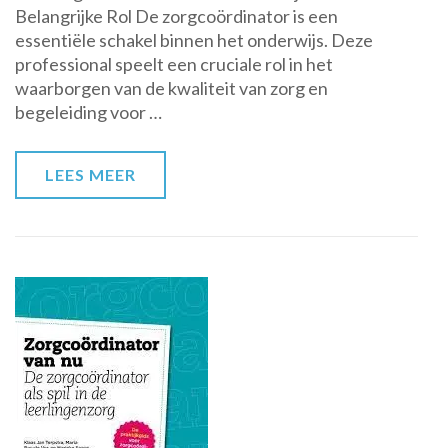
Belangrijke Rol De zorgcoördinator is een
van
essentiële schakel binnen het onderwijs. Deze
de
professional speelt een cruciale rol in het
Zorgcoördinator
waarborgen van de kwaliteit van zorg en
in
begeleiding voor …
het
Onderwijs
LEES MEER