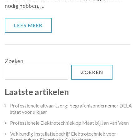
nodig hebben, …
in
het
basisonderwijs
LEES MEER
Zoeken
ZOEKEN
Laatste artikelen
Professionele uitvaartzorg: begrafenisondernemer DELA
staat voor u klaar
Professionele Elektrotechniek op Maat bij Jan van Veen
Vakkundig Installatiebedrijf Elektrotechniek voor
Betrouwbare Elektrische Oplossingen