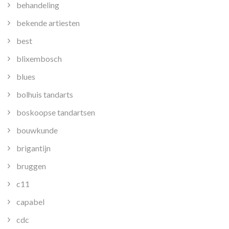
behandeling
bekende artiesten
best
blixembosch
blues
bolhuis tandarts
boskoopse tandartsen
bouwkunde
brigantijn
bruggen
c11
capabel
cdc