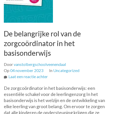
De belangrijke rol van de
zorgcoördinator in het
basisonderwijs
Door
vanstolbergschoolveenendaal
Op
04 november 2023
In
Uncategorized
op
Laat een reactie achter
De
De zorgcoördinator in het basisonderwijs: een
belangrijke
essentiële schakel voor de leerlingenzorg In het
rol
basisonderwijs is het welzijn en de ontwikkeling van
van
elke leerling van groot belang. Om ervoor te zorgen
de
dat alle kinderen de ondersteuning krijgen die ze
zorgcoördinator