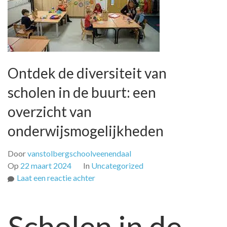
Ontdek de diversiteit van
scholen in de buurt: een
overzicht van
onderwijsmogelijkheden
Door
vanstolbergschoolveenendaal
Op
22 maart 2024
In
Uncategorized
op
Laat een reactie achter
Ontdek
de
Scholen in de
diversiteit
van