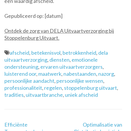
een waardig afscheid.
Gepubliceerd op: [datum]
Ontdek de zorg van DELA Uitvaartverzorging bij
Stoppelenburg Uitvaart.
afscheid
,
betekenisvol
,
betrokkenheid
,
dela
uitvaartverzorging
,
diensten
,
emotionele
ondersteuning
,
ervaren uitvaartverzorgers
,
luisterend oor
,
maatwerk
,
nabestaanden
,
nazorg
,
persoonlijke aandacht
,
persoonlijke wensen
,
professionaliteit
,
regelen
,
stoppelenburg uitvaart
,
tradities
,
uitvaartbranche
,
uniek afscheid
Berichtnavigatie
Efficiënte
Optimalisatie van