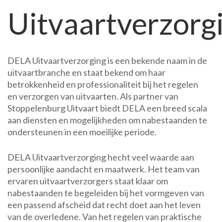
Uitvaartverzorg
DELA
uitvaart
bij
Stoppel
Uitvaart.
DELA Uitvaartverzorging is een bekende naam in de
uitvaartbranche en staat bekend om haar
betrokkenheid en professionaliteit bij het regelen
en verzorgen van uitvaarten. Als partner van
Stoppelenburg Uitvaart biedt DELA een breed scala
aan diensten en mogelijkheden om nabestaanden te
ondersteunen in een moeilijke periode.
DELA Uitvaartverzorging hecht veel waarde aan
persoonlijke aandacht en maatwerk. Het team van
ervaren uitvaartverzorgers staat klaar om
nabestaanden te begeleiden bij het vormgeven van
een passend afscheid dat recht doet aan het leven
van de overledene. Van het regelen van praktische