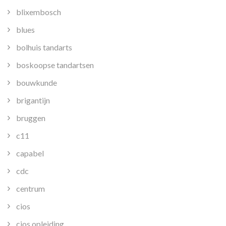
blixembosch
blues
bolhuis tandarts
boskoopse tandartsen
bouwkunde
brigantijn
bruggen
c11
capabel
cdc
centrum
cios
cios opleiding