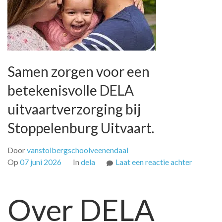
Samen zorgen voor een
betekenisvolle DELA
uitvaartverzorging bij
Stoppelenburg Uitvaart.
Door
vanstolbergschoolveenendaal
op
Op
07 juni 2026
In
dela
Laat een reactie achter
Samen
zorgen
Over DELA
voor
een
betekeni