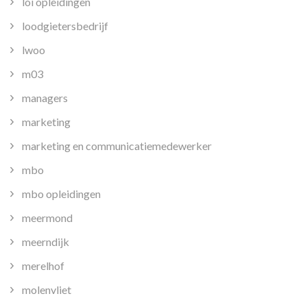
loi opleidingen
loodgietersbedrijf
lwoo
m03
managers
marketing
marketing en communicatiemedewerker
mbo
mbo opleidingen
meermond
meerndijk
merelhof
molenvliet