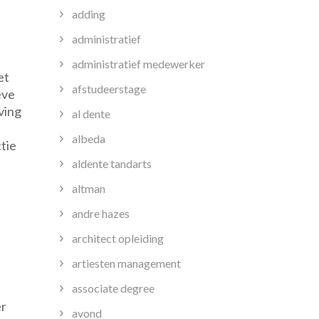
adding
administratief
administratief medewerker
et
afstudeerstage
eve
ving
al dente
albeda
tie
aldente tandarts
altman
andre hazes
architect opleiding
artiesten management
associate degree
er
avond