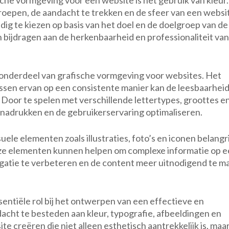
che vormgeving voor een website is het gebruik van kleur.
oepen, de aandacht te trekken en de sfeer van een websi
ldig te kiezen op basis van het doel en de doelgroep van de
bijdragen aan de herkenbaarheid en professionaliteit van
l onderdeel van grafische vormgeving voor websites. Het
passen ervan op een consistente manier kan de leesbaarhei
 Door te spelen met verschillende lettertypes, groottes e
benadrukken en de gebruikerservaring optimaliseren.
uele elementen zoals illustraties, foto’s en iconen belangri
eze elementen kunnen helpen om complexe informatie op 
igatie te verbeteren en de content meer uitnodigend te m
entiële rol bij het ontwerpen van een effectieve en
dacht te besteden aan kleur, typografie, afbeeldingen en
 creëren die niet alleen esthetisch aantrekkelijk is, maa