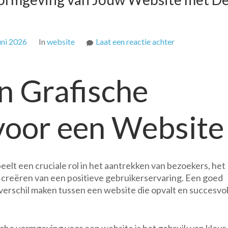
op
uni 2026
In
website
Laat een reactie achter
Optimaliseer
de
n Grafische
Grafische
Vormgeving
van
voor een Website
Jouw
Website
met
Deze
Tips
elt een cruciale rol in het aantrekken van bezoekers, het
 creëren van een positieve gebruikerservaring. Een goed
erschil maken tussen een website die opvalt en succesvol 