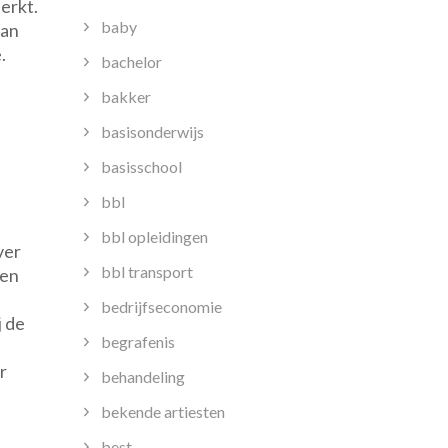
erkt.
baby
kan
.
bachelor
bakker
basisonderwijs
basisschool
bbl
bbl opleidingen
ver
bbl transport
 en
bedrijfseconomie
j de
begrafenis
r
behandeling
bekende artiesten
best