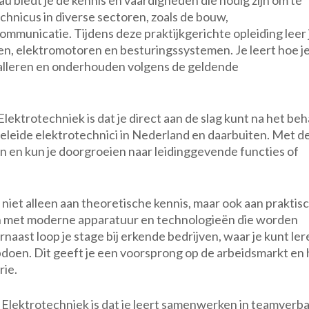
 biedt je de kennis en vaardigheden die nodig zijn om te
echnicus in diverse sectoren, zoals de bouw,
mmunicatie. Tijdens deze praktijkgerichte opleiding leer 
ken, elektromotoren en besturingssystemen. Je leert hoe j
stalleren en onderhouden volgens de geldende
ktrotechniek is dat je direct aan de slag kunt na het beh
pgeleide elektrotechnici in Nederland en daarbuiten. Met d
n en kun je doorgroeien naar leidinggevende functies of
 niet alleen aan theoretische kennis, maar ook aan praktis
en met moderne apparatuur en technologieën die worden
naast loop je stage bij erkende bedrijven, waar je kunt ler
pdoen. Dit geeft je een voorsprong op de arbeidsmarkt en 
rie.
g Elektrotechniek is dat je leert samenwerken in teamverb