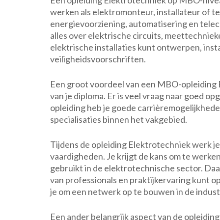
Een opleiding Elektrotechniek op MBO-niveau
werken als elektromonteur, installateur of t
energievoorziening, automatisering en teleco
alles over elektrische circuits, meettechnie
elektrische installaties kunt ontwerpen, in
veiligheidsvoorschriften.
Een groot voordeel van een MBO-opleiding Ele
van je diploma. Er is veel vraag naar goed o
opleiding heb je goede carrièremogelijkhede
specialisaties binnen het vakgebied.
Tijdens de opleiding Elektrotechniek werk je
vaardigheden. Je krijgt de kans om te werk
gebruikt in de elektrotechnische sector. Daar
van professionals en praktijkervaring kunt o
je om een netwerk op te bouwen in de indust
Een ander belangrijk aspect van de opleidin