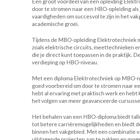
Een groot voordeel van een opleiding Elektro
door te stromen naar een HBO-opleiding als je
vaardigheden om succesvol te zijn in het va
academische groei.
Tijdens de MBO-opleiding Elektrotechniek m
zoals elektrische circuits, meettechnieken 
die je direct kunt toepassen in de praktijk. 
verdieping op HBO-niveau.
Met een diploma Elektrotechniek op MBO-niv
goed voorbereid om door te stromen naar ee
hebt al ervaring met praktisch werk en hebt 
het volgen van meer geavanceerde cursuss
Het behalen van een HBO-diploma biedt tallo
tot betere carrièremogelijkheden en biedt d
binnen het vakgebied. Met een combinatie 
uitdagende projecten aan te pakken en mogel