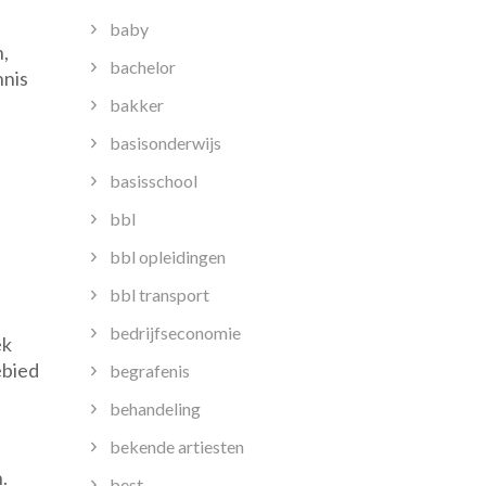
baby
,
bachelor
nnis
bakker
basisonderwijs
basisschool
bbl
bbl opleidingen
bbl transport
bedrijfseconomie
ek
ebied
begrafenis
behandeling
bekende artiesten
.
best