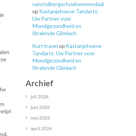
vanstolbergschoolveenendaal
op
Kastanjehoeve Tandarts:
je
Uw Partner voor
e
Mondgezondheid en
Stralende Glimlach
Kurt travel
op
Kastanjehoeve
alen
Tandarts: Uw Partner voor
eze
Mondgezondheid en
Stralende Glimlach
Archief
che
juli 2026
en
juni 2026
helpt
mei 2026
april 2026
and.