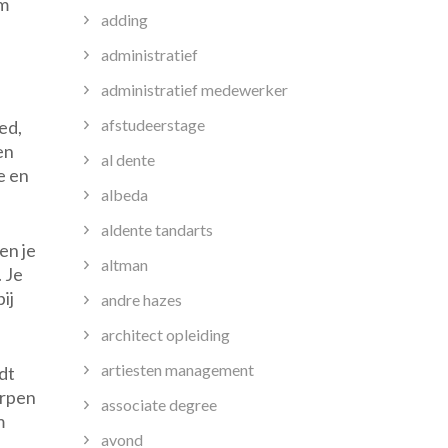
om
adding
administratief
administratief medewerker
afstudeerstage
ed,
en
al dente
e en
albeda
aldente tandarts
en je
altman
 Je
ij
andre hazes
architect opleiding
artiesten management
dt
erpen
associate degree
m
avond