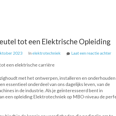
utel tot een Elektrische Opleiding
op
oktober 2023
In
elektrotechniek
Laat een reactie achter
El
ot een elektrische carrière
M
D
bezighoudt met het ontwerpen, installeren en onderhouden
Sl
en essentieel onderdeel van ons dagelijks leven, van de
to
chines in de industrie. Als je geïnteresseerd bent in
ee
kan een opleiding Elektrotechniek op MBO-niveau de perf
El
Op