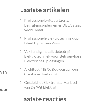
Laatste artikelen
Professionele uitvaartzorg:
begrafenisondernemer DELA staat
voor u klaar
Professionele Elektrotechniek op
Maat bij Jan van Veen
Vakkundig Installatiebedrijf
ektrotechniek
Elektrotechniek voor Betrouwbare
BO:
Elektrische Oplossingen
e
Architect MBO: Bouwen aan een
 van
eutel
Creatieve Toekomst
t
Ontdek het Elektronica-Aanbod
n
van De Wit Elektro!
ecte
ektrische
leiding
Laatste reacties