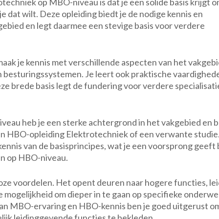
techniek op MBO-niveau is dat je een solide basis krijgt 
 dat wilt. Deze opleiding biedt je de nodige kennis en
kgebied en legt daarmee een stevige basis voor verdere
aak je kennis met verschillende aspecten van het vakgebi
en besturingssystemen. Je leert ook praktische vaardighed
Deze brede basis legt de fundering voor verdere specialisati
eau heb je een sterke achtergrond in het vakgebied en b
n HBO-opleiding Elektrotechniek of een verwante studie.
kennis van de basisprincipes, wat je een voorsprong geeft b
en op HBO-niveau.
ze voordelen. Het opent deuren naar hogere functies, lei
e mogelijkheid om dieper in te gaan op specifieke onderw
van MBO-ervaring en HBO-kennis ben je goed uitgerust o
ijk leidinggevende functies te bekleden.