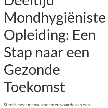
Weg
Mondhygiëniste
naar
een
Gezonde
Opleiding: Een
Mondzor
Stap naar een
Gezonde
Toekomst
Steeds meer mensen hechten waarde aan een