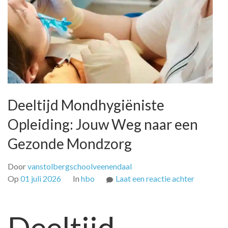
Deeltijd Mondhygiëniste
Opleiding: Jouw Weg naar een
Gezonde Mondzorg
Door
vanstolbergschoolveenendaal
op
Op
01 juli 2026
In
hbo
Laat een reactie achter
Deeltijd
Mondhygi
Deeltijd
Opleiding
Jouw