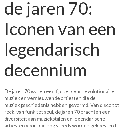
de jaren 70:
70:
De
muzikale
Iconen van een
grootheden
van
een
legendarisch
legendarisch
decennium
decennium
De jaren 70 waren een tijdperk van revolutionaire
muziek en vernieuwende artiesten die de
muziekgeschiedenis hebben gevormd. Van disco tot
rock, van funk tot soul, de jaren 70 brachten een
diversiteit aan muziekstijlen en legendarische
artiesten voort die nog steeds worden gekoesterd