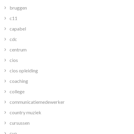
bruggen
c11
capabel
cdc
centrum
cios
cios opleiding
coaching
college
communicatiemedewerker
country muziek
cursussen
cvo