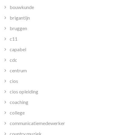
bouwkunde
brigantijn
bruggen
c11
capabel
cdc
centrum
cios
cios opleiding
coaching
college
communicatiemedewerker
country muziek