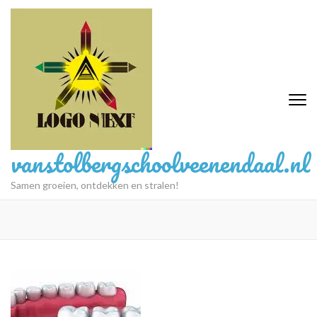
Ga
naar
inhoud
(druk
op
Enter)
vanstolbergschoolveenendaal.nl
Samen groeien, ontdekken en stralen!