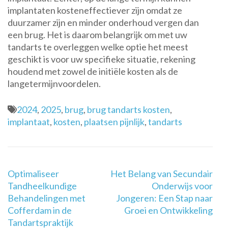
implantaten kosteneffectiever zijn omdat ze
duurzamer zijn en minder onderhoud vergen dan
een brug. Het is daarom belangrijk om met uw
tandarts te overleggen welke optie het meest
geschikt is voor uw specifieke situatie, rekening
houdend met zowel de initiële kosten als de
langetermijnvoordelen.
2024
,
2025
,
brug
,
brug tandarts kosten
,
implantaat
,
kosten
,
plaatsen pijnlijk
,
tandarts
Berichtnavigatie
Optimaliseer
Het Belang van Secundair
Tandheelkundige
Onderwijs voor
Behandelingen met
Jongeren: Een Stap naar
Cofferdam in de
Groei en Ontwikkeling
Tandartspraktijk