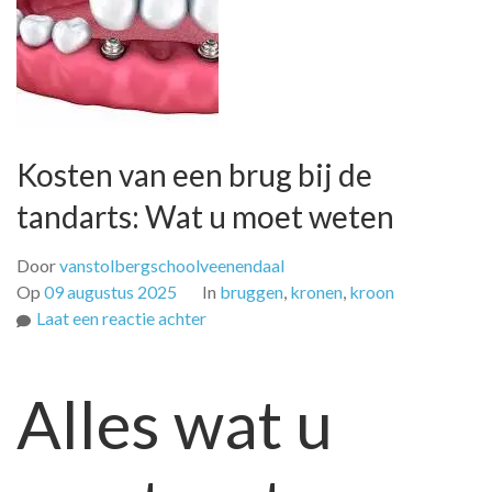
Kosten van een brug bij de
tandarts: Wat u moet weten
Door
vanstolbergschoolveenendaal
Op
09 augustus 2025
In
bruggen
,
kronen
,
kroon
op
Laat een reactie achter
Kosten
van
Alles wat u
een
brug
bij
de