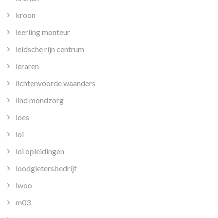
kroon
leerling monteur
leidsche rijn centrum
leraren
lichtenvoorde waanders
lind mondzorg
loes
loi
loi opleidingen
loodgietersbedrijf
lwoo
m03