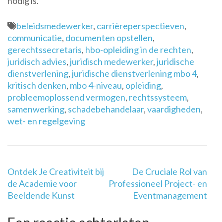
nodig is.
beleidsmedewerker
,
carrièreperspectieven
,
communicatie
,
documenten opstellen
,
gerechtssecretaris
,
hbo-opleiding in de rechten
,
juridisch advies
,
juridisch medewerker
,
juridische
dienstverlening
,
juridische dienstverlening mbo 4
,
kritisch denken
,
mbo 4-niveau
,
opleiding
,
probleemoplossend vermogen
,
rechtssysteem
,
samenwerking
,
schadebehandelaar
,
vaardigheden
,
wet- en regelgeving
Berichtnavigatie
Ontdek Je Creativiteit bij
De Cruciale Rol van
de Academie voor
Professioneel Project- en
Beeldende Kunst
Eventmanagement