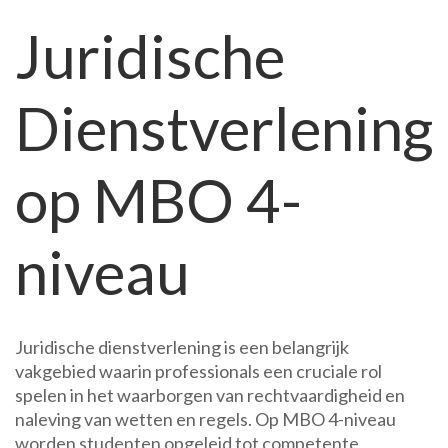
Juridische
Juridische
Dienstverlening
op
MBO
Dienstverlening
4-
niveau:
Een
op MBO 4-
Stap
naar
een
niveau
Juridische
Carrière
Juridische dienstverlening is een belangrijk
vakgebied waarin professionals een cruciale rol
spelen in het waarborgen van rechtvaardigheid en
naleving van wetten en regels. Op MBO 4-niveau
worden studenten opgeleid tot competente