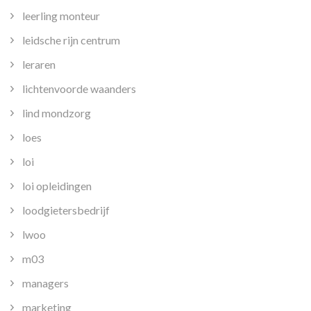
leerling monteur
leidsche rijn centrum
leraren
lichtenvoorde waanders
lind mondzorg
loes
loi
loi opleidingen
loodgietersbedrijf
lwoo
m03
managers
marketing