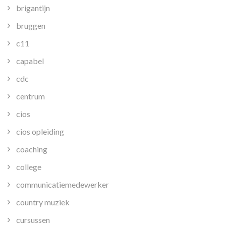
brigantijn
bruggen
c11
capabel
cdc
centrum
cios
cios opleiding
coaching
college
communicatiemedewerker
country muziek
cursussen