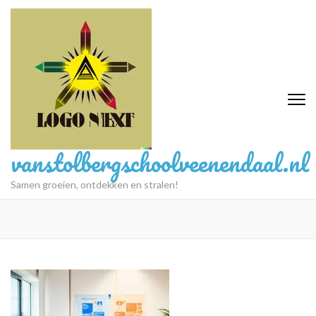
Ga
naar
inhoud
(druk
op
Enter)
vanstolbergschoolveenendaal.nl
Samen groeien, ontdekken en stralen!