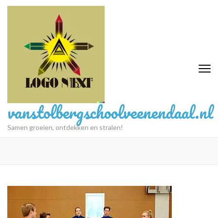
Ga
naar
inhoud
(druk
op
Enter)
vanstolbergschoolveenendaal.nl
Samen groeien, ontdekken en stralen!