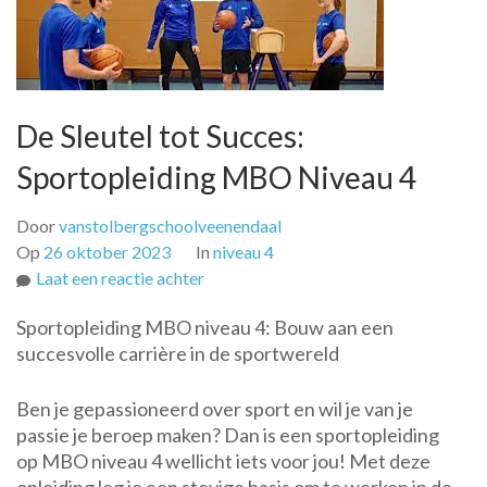
De Sleutel tot Succes:
Sportopleiding MBO Niveau 4
Door
vanstolbergschoolveenendaal
Op
26 oktober 2023
In
niveau 4
op
Laat een reactie achter
De
Sportopleiding MBO niveau 4: Bouw aan een
Sleutel
succesvolle carrière in de sportwereld
tot
Succes:
Ben je gepassioneerd over sport en wil je van je
Sportopleiding
passie je beroep maken? Dan is een sportopleiding
MBO
op MBO niveau 4 wellicht iets voor jou! Met deze
Niveau
4