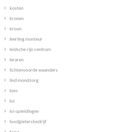
kosten
kronen
kroon
leerling monteur
leidsche rijn centrum
leraren
lichtenvoorde waanders
lind mondzorg
loes
loi
loi opleidingen
loodgietersbedrijf
lwoo