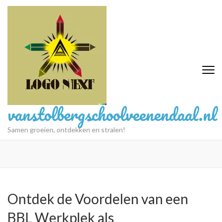
Ga
naar
inhoud
(druk
op
Enter)
vanstolbergschoolveenendaal.nl
Samen groeien, ontdekken en stralen!
Ontdek de Voordelen van een
BBL Werkplek als