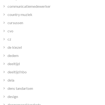
communicatiemedewerker
country muziek
cursussen
cvo
cz
de kiezel
dedem
deeltijd
deeltijd hbo
dela
dens tandartsen
design
dongemond tandarts