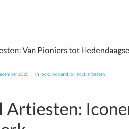
iesten: Van Pioniers tot Hedendaags
december 2025
In
rock
,
rock and roll
,
rock artiesten
 Artiesten: Icone