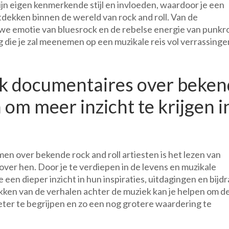
jn eigen kenmerkende stijl en invloeden, waardoor je een
tdekken binnen de wereld van rock and roll. Van de
we emotie van bluesrock en de rebelse energie van punkr
g die je zal meenemen op een muzikale reis vol verrassinge
ijk documentaires over beke
n om meer inzicht te krijgen i
n over bekende rock and roll artiesten is het lezen van
over hen. Door je te verdiepen in de levens en muzikale
je een dieper inzicht in hun inspiraties, uitdagingen en bijd
ekken van de verhalen achter de muziek kan je helpen om d
ter te begrijpen en zo een nog grotere waardering te