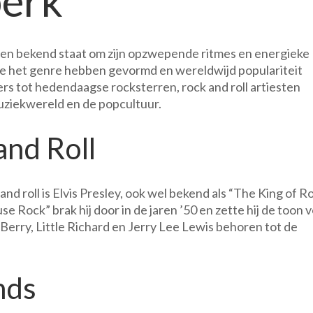
perk
lleen bekend staat om zijn opzwepende ritmes en energieke
ie het genre hebben gevormd en wereldwijd populariteit
s tot hedendaagse rocksterren, rock and roll artiesten
uziekwereld en de popcultuur.
and Roll
d roll is Elvis Presley, ook wel bekend als “The King of R
use Rock” brak hij door in de jaren ’50 en zette hij de toon 
erry, Little Richard en Jerry Lee Lewis behoren tot de
nds