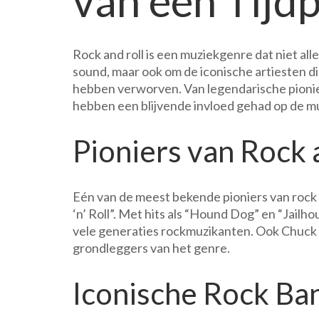
van een Tijd
tot
Hedendaagse
Sterren
Rock and roll is een muziekgenre dat niet a
sound, maar ook om de iconische artiesten d
hebben verworven. Van legendarische pionier
hebben een blijvende invloed gehad op de m
Pioniers van Rock 
Eén van de meest bekende pioniers van rock an
‘n’ Roll”. Met hits als “Hound Dog” en “Jailho
vele generaties rockmuzikanten. Ook Chuck B
grondleggers van het genre.
Iconische Rock Ba