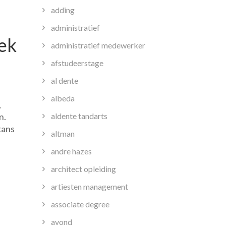
adding
administratief
iek
administratief medewerker
afstudeerstage
al dente
albeda
,
aldente tandarts
n.
kans
altman
andre hazes
architect opleiding
artiesten management
associate degree
avond