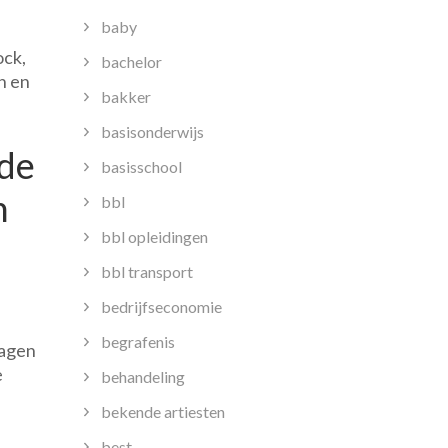
baby
ock,
bachelor
n en
bakker
basisonderwijs
nde
basisschool
n
bbl
bbl opleidingen
bbl transport
bedrijfseconomie
begrafenis
ragen
e
behandeling
bekende artiesten
best