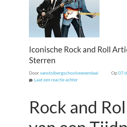
Iconische Rock and Roll Art
Sterren
Door
vanstolbergschoolveenendaal
Op
07 
op
Laat een reactie achter
Iconische
Rock
Rock and Roll
and
Roll
Artiesten:
Van
Pioniers