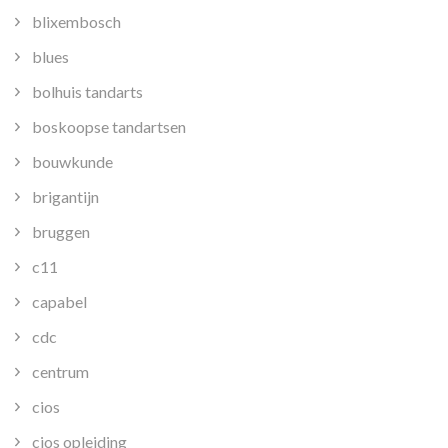
blixembosch
blues
bolhuis tandarts
boskoopse tandartsen
bouwkunde
brigantijn
bruggen
c11
capabel
cdc
centrum
cios
cios opleiding