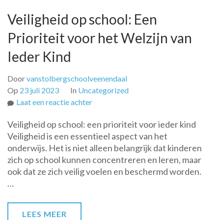
Veiligheid op school: Een
Prioriteit voor het Welzijn van
Ieder Kind
Door
vanstolbergschoolveenendaal
Op
23 juli 2023
In
Uncategorized
op
Laat een reactie achter
Veiligheid
Veiligheid op school: een prioriteit voor ieder kind
op
Veiligheid is een essentieel aspect van het
school:
onderwijs. Het is niet alleen belangrijk dat kinderen
Een
zich op school kunnen concentreren en leren, maar
Prioriteit
ook dat ze zich veilig voelen en beschermd worden.
voor
…
het
Welzijn
van
LEES MEER
Ieder