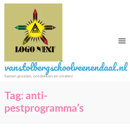
Ga
naar
inhoud
(druk
op
Enter)
vanstolbergschoolveenendaal.nl
Samen groeien, ontdekken en stralen!
Tag:
anti-
pestprogramma’s