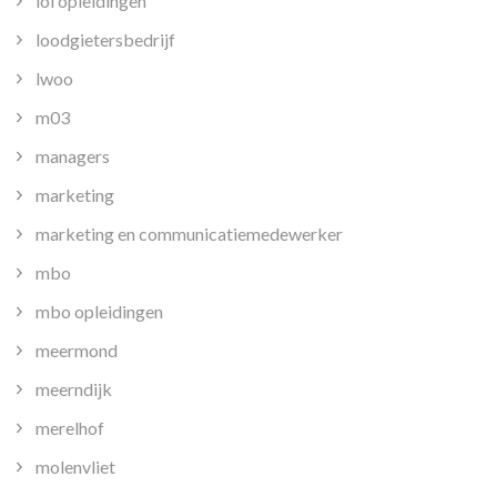
loi opleidingen
loodgietersbedrijf
lwoo
m03
managers
marketing
marketing en communicatiemedewerker
mbo
mbo opleidingen
meermond
meerndijk
merelhof
molenvliet