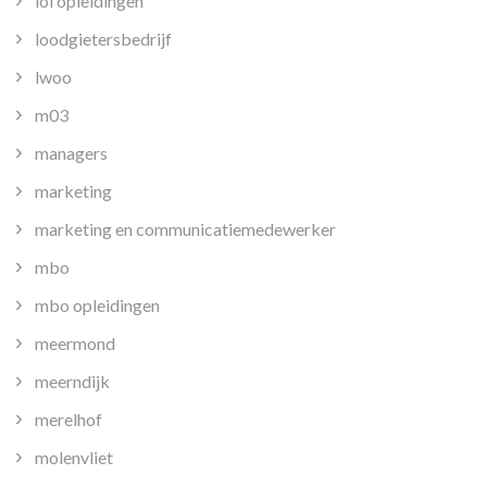
loi opleidingen
loodgietersbedrijf
lwoo
m03
managers
marketing
marketing en communicatiemedewerker
mbo
mbo opleidingen
meermond
meerndijk
merelhof
molenvliet