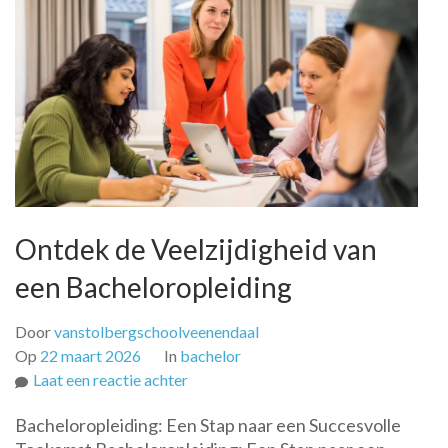
Ontdek de Veelzijdigheid van
een Bacheloropleiding
Door
vanstolbergschoolveenendaal
Op
22 maart 2026
In
bachelor
op
Laat een reactie achter
Ontdek
Bacheloropleiding: Een Stap naar een Succesvolle
de