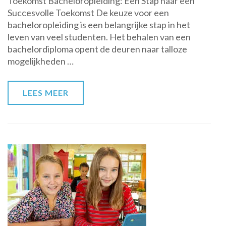
Toekomst Bacheloropleiding: Een Stap naar een
Veelzijdigheid
Succesvolle Toekomst De keuze voor een
van
bacheloropleiding is een belangrijke stap in het
een
leven van veel studenten. Het behalen van een
Bacheloropleiding
bachelordiploma opent de deuren naar talloze
mogelijkheden …
LEES MEER