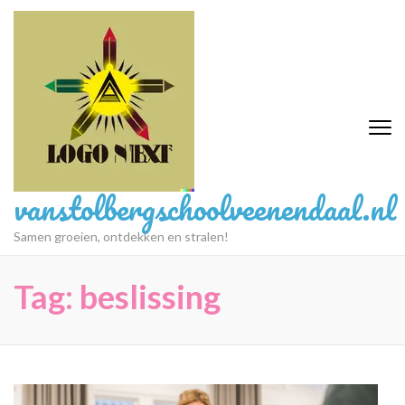
Ga
naar
inhoud
(druk
op
Enter)
vanstolbergschoolveenendaal.nl
Samen groeien, ontdekken en stralen!
Tag:
beslissing