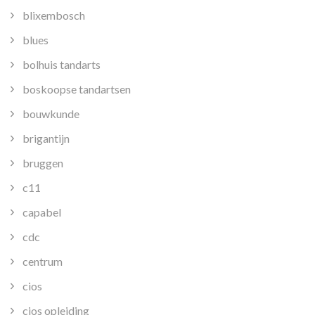
blixembosch
blues
bolhuis tandarts
boskoopse tandartsen
bouwkunde
brigantijn
bruggen
c11
capabel
cdc
centrum
cios
cios opleiding