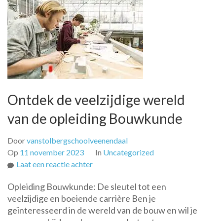
Ontdek de veelzijdige wereld
van de opleiding Bouwkunde
Door
vanstolbergschoolveenendaal
Op
11 november 2023
In
Uncategorized
op
Laat een reactie achter
Ontdek
Opleiding Bouwkunde: De sleutel tot een
de
veelzijdige en boeiende carrière Ben je
veelzijdige
geïnteresseerd in de wereld van de bouw en wil je
wereld