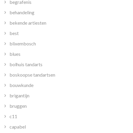
begrafenis
behandeling
bekende artiesten
best
blixembosch
blues
bolhuis tandarts
boskoopse tandartsen
bouwkunde
brigantijn
bruggen
c11
capabel