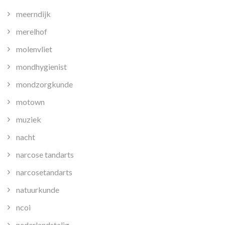
meerndijk
merelhof
molenvliet
mondhygienist
mondzorgkunde
motown
muziek
nacht
narcose tandarts
narcosetandarts
natuurkunde
ncoi
nederlandstalig