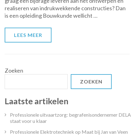
graag een bijdrage leveren aan het ontwerpen en
van
realiseren van indrukwekkende constructies? Dan
de
is een opleiding Bouwkunde wellicht …
opleiding
Bouwkunde
LEES MEER
Zoeken
ZOEKEN
Laatste artikelen
Professionele uitvaartzorg: begrafenisondernemer DELA
staat voor u klaar
Professionele Elektrotechniek op Maat bij Jan van Veen