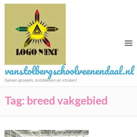
Ga
naar
inhoud
(druk
op
Enter)
vanstolbergschoolveenendaal.nl
Samen groeien, ontdekken en stralen!
Tag:
breed vakgebied