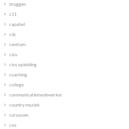
bruggen
c11
capabel
cdc
centrum
cios
cios opleiding
coaching
college
communicatiemedewerker
country muziek
cursussen
cvo