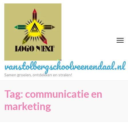
Ga
naar
inhoud
(druk
op
Enter)
vanstolbergschoolveenendaal.nl
Samen groeien, ontdekken en stralen!
Tag:
communicatie en
marketing