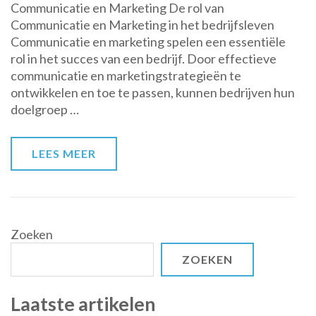
Communicatie en Marketing De rol van
Synergie
Communicatie en Marketing in het bedrijfsleven
tussen
Communicatie en marketing spelen een essentiële
Communicatie
rol in het succes van een bedrijf. Door effectieve
en
communicatie en marketingstrategieën te
Marketing:
ontwikkelen en toe te passen, kunnen bedrijven hun
Een
doelgroep …
Cruciaal
Aspect
voor
LEES MEER
Succes
Zoeken
ZOEKEN
Laatste artikelen