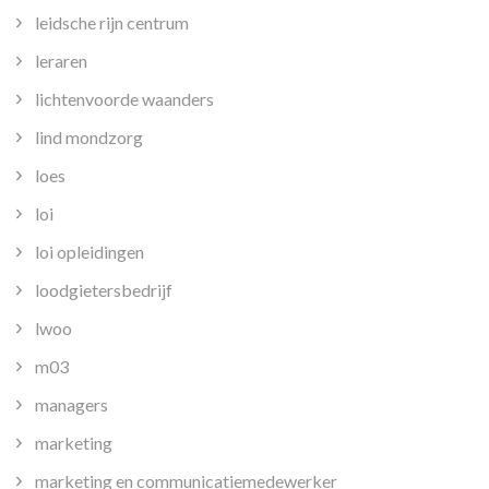
leidsche rijn centrum
leraren
lichtenvoorde waanders
lind mondzorg
loes
loi
loi opleidingen
loodgietersbedrijf
lwoo
m03
managers
marketing
marketing en communicatiemedewerker