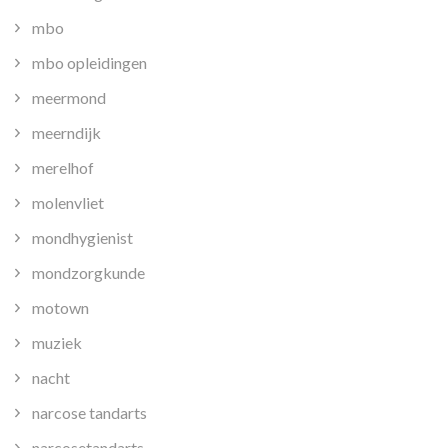
mbo
mbo opleidingen
meermond
meerndijk
merelhof
molenvliet
mondhygienist
mondzorgkunde
motown
muziek
nacht
narcose tandarts
narcosetandarts