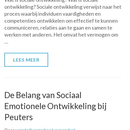
betekenis
ontwikkeling? Sociale ontwikkeling verwijst naar het
van
proces waarbij individuen vaardigheden en
sociale
competenties ontwikkelen om effectief te kunnen
ontwikkeling:
communiceren, relaties aan te gaan en samen te
Wat
werken met anderen. Het omvat het vermogen om
houdt
…
het
in?
LEES MEER
De Belang van Sociaal
Emotionele Ontwikkeling bij
Peuters
Door
vanstolbergschoolveenendaal