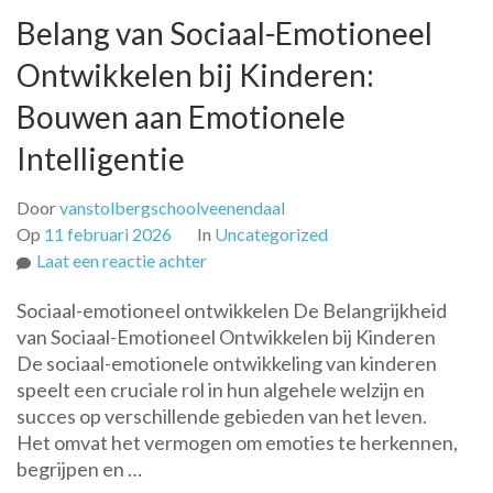
Belang van Sociaal-Emotioneel
Ontwikkelen bij Kinderen:
Bouwen aan Emotionele
Intelligentie
Door
vanstolbergschoolveenendaal
Op
11 februari 2026
In
Uncategorized
op
Laat een reactie achter
Belang
Sociaal-emotioneel ontwikkelen De Belangrijkheid
van
van Sociaal-Emotioneel Ontwikkelen bij Kinderen
Sociaal-
De sociaal-emotionele ontwikkeling van kinderen
Emotioneel
speelt een cruciale rol in hun algehele welzijn en
Ontwikkelen
succes op verschillende gebieden van het leven.
bij
Het omvat het vermogen om emoties te herkennen,
Kinderen:
begrijpen en …
Bouwen