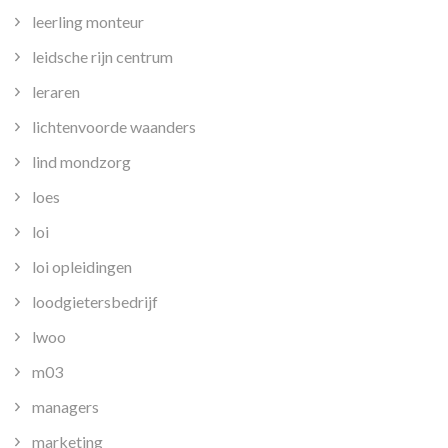
leerling monteur
leidsche rijn centrum
leraren
lichtenvoorde waanders
lind mondzorg
loes
loi
loi opleidingen
loodgietersbedrijf
lwoo
m03
managers
marketing