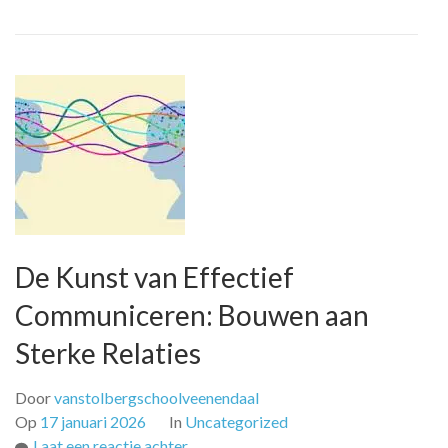
De Kunst van Effectief
Communiceren: Bouwen aan
Sterke Relaties
Door
vanstolbergschoolveenendaal
Op
17 januari 2026
In
Uncategorized
op
Laat een reactie achter