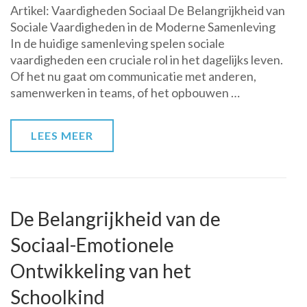
Artikel: Vaardigheden Sociaal De Belangrijkheid van
van
Sociale Vaardigheden in de Moderne Samenleving
Sociale
In de huidige samenleving spelen sociale
Vaardigheden:
vaardigheden een cruciale rol in het dagelijks leven.
Cruciaal
Of het nu gaat om communicatie met anderen,
voor
samenwerken in teams, of het opbouwen …
Succes
in
de
LEES MEER
Samenleving
De Belangrijkheid van de
Sociaal-Emotionele
Ontwikkeling van het
Schoolkind