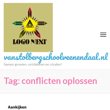
Ga
naar
inhoud
(druk
op
Enter)
vanstolbergschoolveenendaal.nl
Samen groeien, ontdekken en stralen!
Tag:
conflicten oplossen