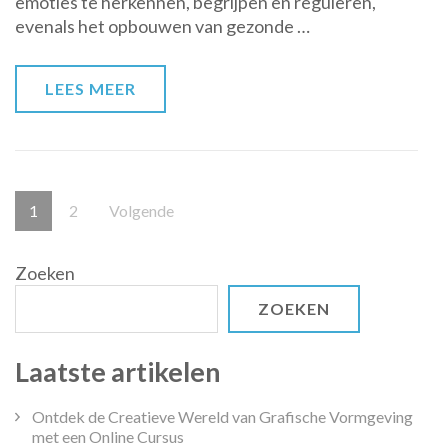
emoties te herkennen, begrijpen en reguleren,
bij
evenals het opbouwen van gezonde …
kinderen
LEES MEER
Berichten
Pagina
Pagina
1
2
Volgende
paginering
Zoeken
ZOEKEN
Laatste artikelen
Ontdek de Creatieve Wereld van Grafische Vormgeving
met een Online Cursus