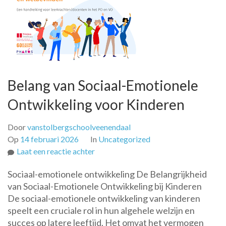
Belang van Sociaal-Emotionele
Ontwikkeling voor Kinderen
Door
vanstolbergschoolveenendaal
Op
14 februari 2026
In
Uncategorized
op
Laat een reactie achter
Belang
Sociaal-emotionele ontwikkeling De Belangrijkheid
van
van Sociaal-Emotionele Ontwikkeling bij Kinderen
Sociaal-
De sociaal-emotionele ontwikkeling van kinderen
Emotionele
speelt een cruciale rol in hun algehele welzijn en
Ontwikkeling
succes op latere leeftijd. Het omvat het vermogen
voor