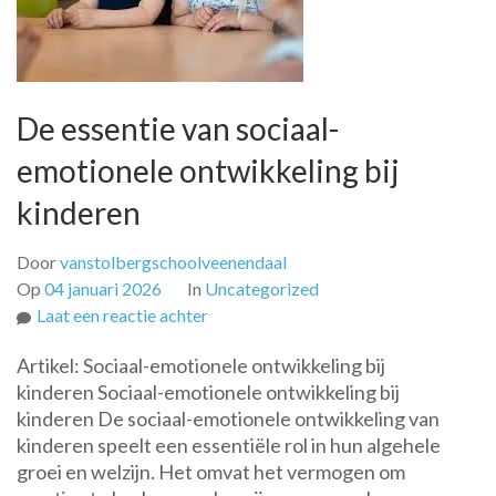
De essentie van sociaal-
emotionele ontwikkeling bij
kinderen
Door
vanstolbergschoolveenendaal
Op
04 januari 2026
In
Uncategorized
op
Laat een reactie achter
De
Artikel: Sociaal-emotionele ontwikkeling bij
essentie
kinderen Sociaal-emotionele ontwikkeling bij
van
kinderen De sociaal-emotionele ontwikkeling van
sociaal-
kinderen speelt een essentiële rol in hun algehele
emotionele
groei en welzijn. Het omvat het vermogen om
ontwikkeling