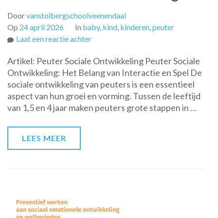
Door
vanstolbergschoolveenendaal
Op
24 april 2026
In
baby
,
kind
,
kinderen
,
peuter
op
Laat een reactie achter
De
Artikel: Peuter Sociale Ontwikkeling Peuter Sociale
Belangrijke
Ontwikkeling: Het Belang van Interactie en Spel De
Rol
sociale ontwikkeling van peuters is een essentieel
van
aspect van hun groei en vorming. Tussen de leeftijd
Spel
van 1,5 en 4 jaar maken peuters grote stappen in …
in
de
Peuter
LEES MEER
Sociale
Ontwikkeling