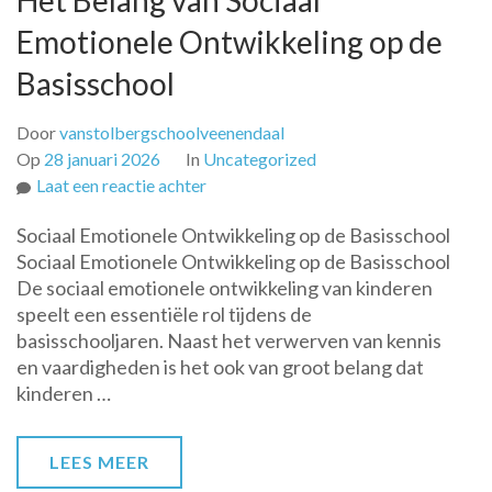
Het Belang van Sociaal
Emotionele Ontwikkeling op de
Basisschool
Door
vanstolbergschoolveenendaal
Op
28 januari 2026
In
Uncategorized
op
Laat een reactie achter
Het
Sociaal Emotionele Ontwikkeling op de Basisschool
Belang
Sociaal Emotionele Ontwikkeling op de Basisschool
van
De sociaal emotionele ontwikkeling van kinderen
Sociaal
speelt een essentiële rol tijdens de
Emotionele
basisschooljaren. Naast het verwerven van kennis
Ontwikkeling
en vaardigheden is het ook van groot belang dat
op
kinderen …
de
Basisschool
LEES MEER