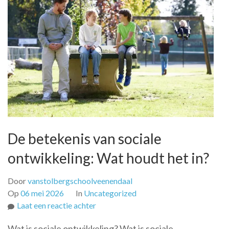
De betekenis van sociale
ontwikkeling: Wat houdt het in?
Door
vanstolbergschoolveenendaal
Op
06 mei 2026
In
Uncategorized
op
Laat een reactie achter
De
Wat is sociale ontwikkeling? Wat is sociale