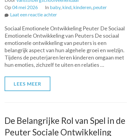
Op
04 mei 2026
In
baby
,
kind
,
kinderen
,
peuter
op
Laat een reactie achter
De
Sociaal Emotionele Ontwikkeling Peuter De Sociaal
Belang
Emotionele Ontwikkeling van Peuters De sociaal
van
emotionele ontwikkeling van peuters is een
Sociaal
belangrijk aspect van hun algehele groei en welzijn.
Emotionele
Tijdens de peuterjaren leren kinderen omgaan met
Ontwikkeling
hun emoties, zichzelf te uiten en relaties …
bij
Peuters
LEES MEER
De Belangrijke Rol van Spel in de
Peuter Sociale Ontwikkeling