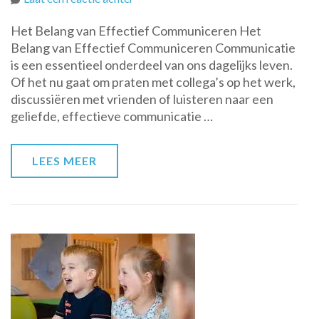
De
Het Belang van Effectief Communiceren Het
Kunst
Belang van Effectief Communiceren Communicatie
van
is een essentieel onderdeel van ons dagelijks leven.
Effectief
Of het nu gaat om praten met collega’s op het werk,
Communiceren:
discussiëren met vrienden of luisteren naar een
Bouwen
geliefde, effectieve communicatie …
aan
Sterke
Relaties
LEES MEER