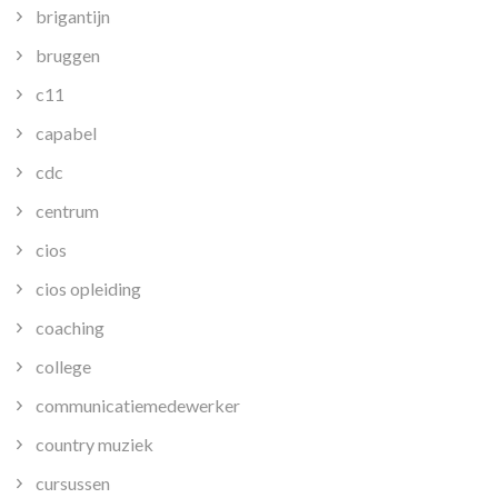
brigantijn
bruggen
c11
capabel
cdc
centrum
cios
cios opleiding
coaching
college
communicatiemedewerker
country muziek
cursussen