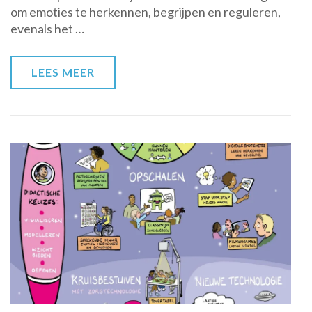
om emoties te herkennen, begrijpen en reguleren,
Kinderen
evenals het …
LEES MEER