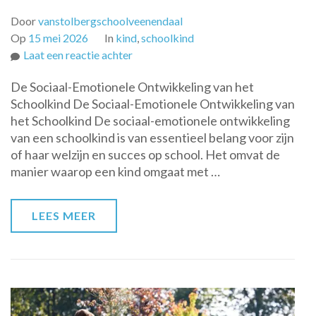
Door
vanstolbergschoolveenendaal
Op
15 mei 2026
In
kind
,
schoolkind
op
Laat een reactie achter
De
De Sociaal-Emotionele Ontwikkeling van het
Belangrijkheid
Schoolkind De Sociaal-Emotionele Ontwikkeling van
van
het Schoolkind De sociaal-emotionele ontwikkeling
de
van een schoolkind is van essentieel belang voor zijn
Sociaal-
of haar welzijn en succes op school. Het omvat de
Emotionele
manier waarop een kind omgaat met …
Ontwikkeling
van
het
LEES MEER
Schoolkind