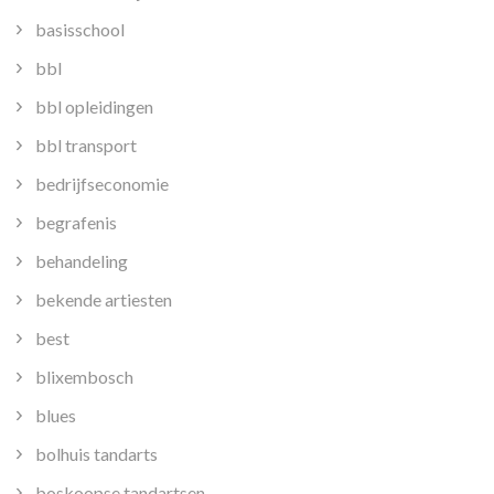
basisschool
bbl
bbl opleidingen
bbl transport
bedrijfseconomie
begrafenis
behandeling
bekende artiesten
best
blixembosch
blues
bolhuis tandarts
boskoopse tandartsen