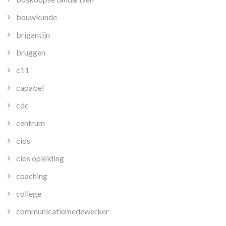
bouwkunde
brigantijn
bruggen
c11
capabel
cdc
centrum
cios
cios opleiding
coaching
college
communicatiemedewerker