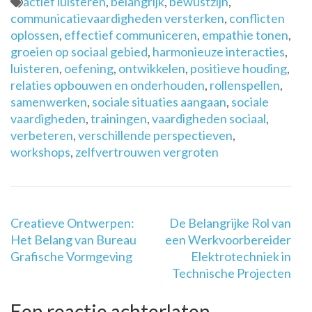
actief luisteren
,
belangrijk
,
bewustzijn
,
communicatievaardigheden versterken
,
conflicten
oplossen
,
effectief communiceren
,
empathie tonen
,
groeien op sociaal gebied
,
harmonieuze interacties
,
luisteren
,
oefening
,
ontwikkelen
,
positieve houding
,
relaties opbouwen en onderhouden
,
rollenspellen
,
samenwerken
,
sociale situaties aangaan
,
sociale
vaardigheden
,
trainingen
,
vaardigheden sociaal
,
verbeteren
,
verschillende perspectieven
,
workshops
,
zelfvertrouwen vergroten
Berichtnavigatie
Creatieve Ontwerpen:
De Belangrijke Rol van
Het Belang van Bureau
een Werkvoorbereider
Grafische Vormgeving
Elektrotechniek in
Technische Projecten
Een reactie achterlaten