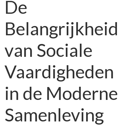
De
Vaardigheden:
Cruciaal
Belangrijkheid
voor
Succes
in
van Sociale
de
Samenleving
Vaardigheden
in de Moderne
Samenleving