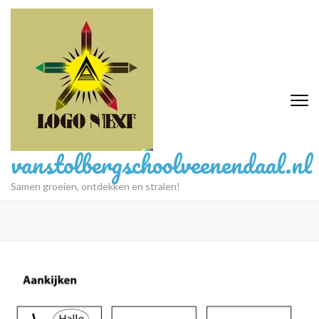
Ga
naar
inhoud
(druk
op
Enter)
vanstolbergschoolveenendaal.nl
Samen groeien, ontdekken en stralen!