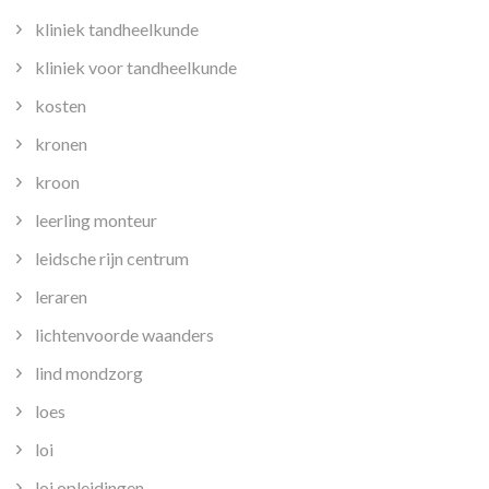
kliniek tandheelkunde
kliniek voor tandheelkunde
kosten
kronen
kroon
leerling monteur
leidsche rijn centrum
leraren
lichtenvoorde waanders
lind mondzorg
loes
loi
loi opleidingen