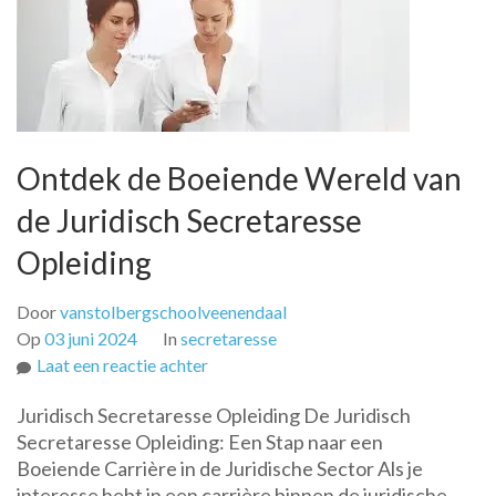
Ontdek de Boeiende Wereld van
de Juridisch Secretaresse
Opleiding
Door
vanstolbergschoolveenendaal
Op
03 juni 2024
In
secretaresse
op
Laat een reactie achter
Ontdek
Juridisch Secretaresse Opleiding De Juridisch
de
Secretaresse Opleiding: Een Stap naar een
Boeiende
Boeiende Carrière in de Juridische Sector Als je
Wereld
interesse hebt in een carrière binnen de juridische