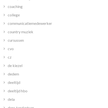
coaching
college
communicatiemedewerker
country muziek
cursussen
cvo
cz
de kiezel
dedem
deeltijd
deeltijd hbo
dela
dens tandartsen