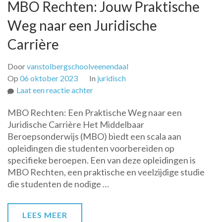
MBO Rechten: Jouw Praktische
Weg naar een Juridische
Carrière
Door
vanstolbergschoolveenendaal
Op
06 oktober 2023
In
juridisch
op
Laat een reactie achter
MBO
MBO Rechten: Een Praktische Weg naar een
Rechten:
Juridische Carrière Het Middelbaar
Jouw
Beroepsonderwijs (MBO) biedt een scala aan
Praktische
opleidingen die studenten voorbereiden op
Weg
specifieke beroepen. Een van deze opleidingen is
naar
MBO Rechten, een praktische en veelzijdige studie
een
die studenten de nodige …
Juridische
Carrière
LEES MEER