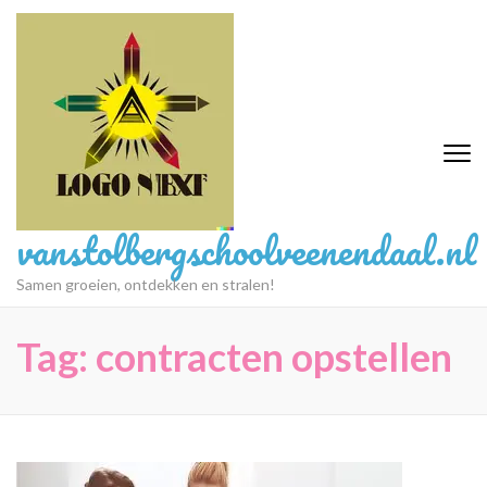
Ga
naar
inhoud
(druk
op
Enter)
vanstolbergschoolveenendaal.nl
Samen groeien, ontdekken en stralen!
Tag:
contracten opstellen