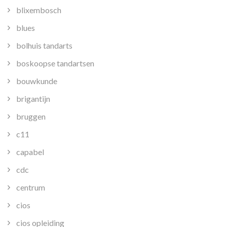
blixembosch
blues
bolhuis tandarts
boskoopse tandartsen
bouwkunde
brigantijn
bruggen
c11
capabel
cdc
centrum
cios
cios opleiding