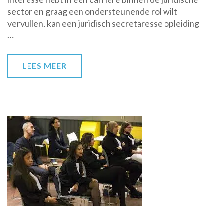
van
sector en graag een ondersteunende rol wilt
de
vervullen, kan een juridisch secretaresse opleiding
Juridisch
…
Secretaresse
Opleiding
LEES MEER